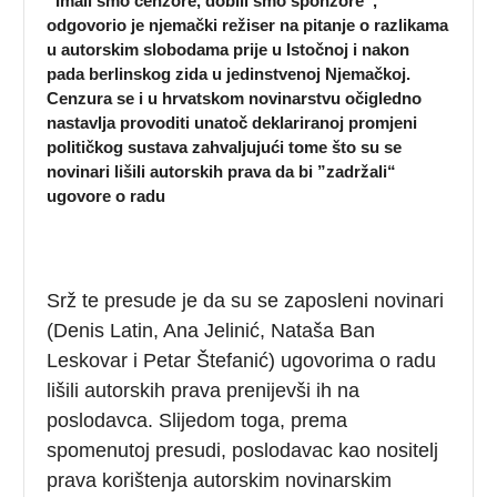
”Imali smo cenzore, dobili smo sponzore”,
odgovorio je njemački režiser na pitanje o razlikama
u autorskim slobodama prije u Istočnoj i nakon
pada berlinskog zida u jedinstvenoj Njemačkoj.
Cenzura se i u hrvatskom novinarstvu očigledno
nastavlja provoditi unatoč deklariranoj promjeni
političkog sustava zahvaljujući tome što su se
novinari lišili autorskih prava da bi ”zadržali“
ugovore o radu
Srž te presude je da su se zaposleni novinari
(Denis Latin, Ana Jelinić, Nataša Ban
Leskovar i Petar Štefanić) ugovorima o radu
lišili autorskih prava prenijevši ih na
poslodavca. Slijedom toga, prema
spomenutoj presudi, poslodavac kao nositelj
prava korištenja autorskim novinarskim