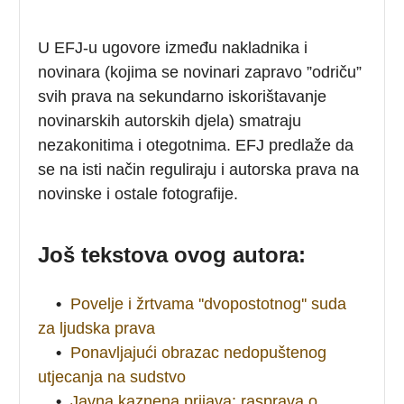
U EFJ-u ugovore između nakladnika i
novinara (kojima se novinari zapravo ”odriču”
svih prava na sekundarno iskorištavanje
novinarskih autorskih djela) smatraju
nezakonitima i otegotnima. EFJ predlaže da
se na isti način reguliraju i autorska prava na
novinske i ostale fotografije.
Još tekstova ovog autora:
•
Povelje i žrtvama ''dvopostotnog'' suda
za ljudska prava
•
Ponavljajući obrazac nedopuštenog
utjecanja na sudstvo
•
Javna kaznena prijava: rasprava o