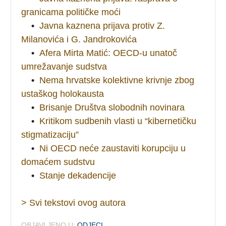
granicama političke moći
•
Javna kaznena prijava protiv Z.
Milanovića i G. Jandrokovića
•
Afera Mirta Matić: OECD-u unatoč
umrežavanje sudstva
•
Nema hrvatske kolektivne krivnje zbog
ustaškog holokausta
•
Brisanje Društva slobodnih novinara
•
Kritikom sudbenih vlasti u “kibernetičku
stigmatizaciju”
•
Ni OECD neće zaustaviti korupciju u
domaćem sudstvu
•
Stanje dekadencije
> Svi tekstovi ovog autora
OBJAVLJENO U:
ODJECI