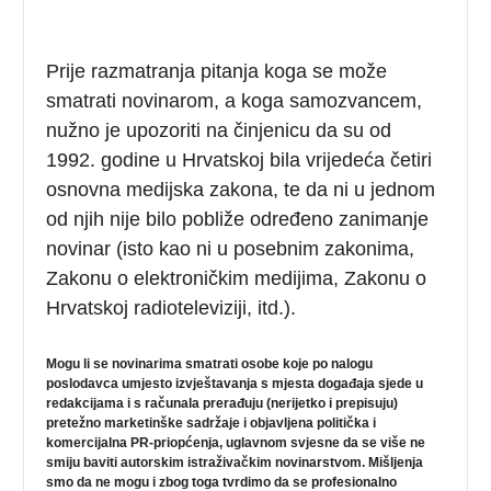
Prije razmatranja pitanja koga se može
smatrati novinarom, a koga samozvancem,
nužno je upozoriti na činjenicu da su od
1992. godine u Hrvatskoj bila vrijedeća četiri
osnovna medijska zakona, te da ni u jednom
od njih nije bilo pobliže određeno zanimanje
novinar (isto kao ni u posebnim zakonima,
Zakonu o elektroničkim medijima, Zakonu o
Hrvatskoj radioteleviziji, itd.).
Mogu li se novinarima smatrati osobe koje po nalogu
poslodavca umjesto izvještavanja s mjesta događaja sjede u
redakcijama i s računala prerađuju (nerijetko i prepisuju)
pretežno marketinške sadržaje i objavljena politička i
komercijalna PR-priopćenja, uglavnom svjesne da se više ne
smiju baviti autorskim istraživačkim novinarstvom. Mišljenja
smo da ne mogu i zbog toga tvrdimo da se profesionalno