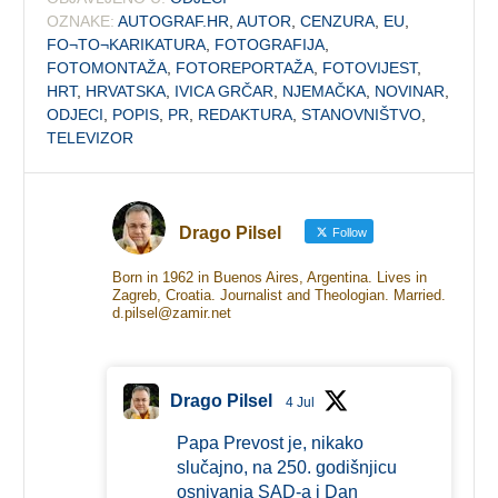
OZNAKE:
AUTOGRAF.HR
,
AUTOR
,
CENZURA
,
EU
,
FO¬TO¬KARIKATURA
,
FOTOGRAFIJA
,
FOTOMONTAŽA
,
FOTOREPORTAŽA
,
FOTOVIJEST
,
HRT
,
HRVATSKA
,
IVICA GRČAR
,
NJEMAČKA
,
NOVINAR
,
ODJECI
,
POPIS
,
PR
,
REDAKTURA
,
STANOVNIŠTVO
,
TELEVIZOR
Drago Pilsel
Follow
Born in 1962 in Buenos Aires, Argentina. Lives in
Zagreb, Croatia. Journalist and Theologian. Married.
d.pilsel@zamir.net
Drago Pilsel
4 Jul
Papa Prevost je, nikako
slučajno, na 250. godišnjicu
osnivanja SAD-a i Dan