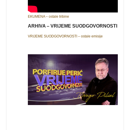
EKUMENA – ostale tribine
ARHIVA – VRIJEME SUODGOVORNOSTI
VRIJEME SUODGOVORNOSTI – ostale emisije