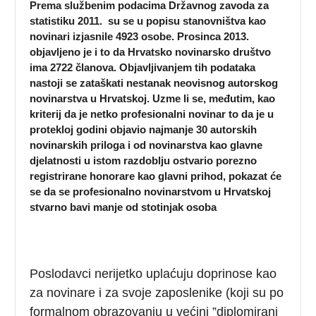
Prema službenim podacima Državnog zavoda za
statistiku 2011. su se u popisu stanovništva kao
novinari izjasnile 4923 osobe. Prosinca 2013.
objavljeno je i to da Hrvatsko novinarsko društvo
ima 2722 članova. Objavljivanjem tih podataka
nastoji se zataškati nestanak neovisnog autorskog
novinarstva u Hrvatskoj. Uzme li se, međutim, kao
kriterij da je netko profesionalni novinar to da je u
protekloj godini objavio najmanje 30 autorskih
novinarskih priloga i od novinarstva kao glavne
djelatnosti u istom razdoblju ostvario porezno
registrirane honorare kao glavni prihod, pokazat će
se da se profesionalno novinarstvom u Hrvatskoj
stvarno bavi manje od stotinjak osoba
Poslodavci nerijetko uplaćuju doprinose kao
za novinare i za svoje zaposlenike (koji su po
formalnom obrazovanju u većini ”diplomirani