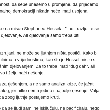
mnost, da sebe unesemo u promjene, da prijeđemo
nalnoj demokraciji nikada neće imati uspjeha
se na misao Stephanea Hessela: ”ljudi, razljutite se
a djelovanje. Ali djelovanje samo treba biti
uzrujani, ne može se ljutnjom ništa postići. Kako bi
ikalnima u vrijednostima, kao što je Hessel mislio s
ježnim djelovanjem. Za to treba imati ”dug dah”, ali
vo i želju naći rješenje.
ja za rješenjem, a ne samo analiza krize, će jačati
alog, jer nitko nema jedino i najbolje rješenje. Valja
a zbog ljutnje postajemo kruti.
 da se ljudi sami ne isključuju, ne pacificiraju, nego