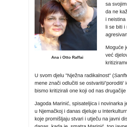
sa svojim 
da ne kaž
i neistina
li se biti
agresiva
Moguće je
već djelo
Ana i Otto Raffai
kritiziram
U svom djelu ”Nježna radikalnost” (
Sanft
mene znači odlučiti se ostvariti/’poroditi’ 
bismo kritizirali one koji od nas drugačije
Jagoda Marinić, spisateljica i novinarka j
u Njemačkoj i danas djeluje u Interkultu
koje promišljaju stvari i utječu na javni d
danas, kada je, smatra Marinić, ton javne 