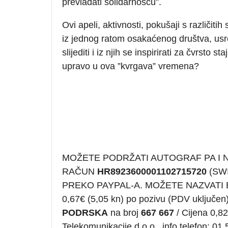
prevladati solidarnošću”.
Ovi apeli, aktivnosti, pokušaji s različiti
iz jednog ratom osakaćenog društva, usre
slijediti i iz njih se inspirirati za čvrsto 
upravo u ova ”kvrgava” vremena?
MOŽETE PODRŽATI AUTOGRAF PA I
RAČUN
HR8923600001102715720
(SWI
PREKO PAYPAL-A. MOŽETE NAZVATI
0,67€ (5,05 kn) po pozivu (PDV uklju
PODRSKA
na broj
667 667
/ Cijena 0,82
Telekomunikacije d.o.o., info telefon: