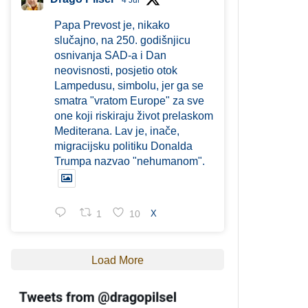
4 Jul
Papa Prevost je, nikako
slučajno, na 250. godišnjicu
osnivanja SAD-a i Dan
neovisnosti, posjetio otok
Lampedusu, simbolu, jer ga se
smatra "vratom Europe" za sve
one koji riskiraju život prelaskom
Mediterana. Lav je, inače,
migracijsku politiku Donalda
Trumpa nazvao "nehumanom".
1
10
X
Load More