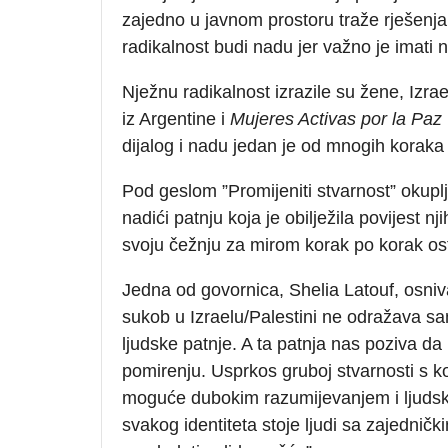
zajedno u javnom prostoru traže rješenja
radikalnost budi nadu jer važno je imati
Nježnu radikalnost izrazile su žene, Izra
iz Argentine i
Mujeres Activas por la Paz
dijalog i nadu jedan je od mnogih koraka n
Pod geslom ”Promijeniti stvarnost” okup
nadići patnju koja je obilježila povijest 
svoju čežnju za mirom korak po korak ostv
Jedna od govornica, Shelia Latouf, osni
sukob u Izraelu/Palestini ne odražava sam
ljudske patnje. A ta patnja nas poziva 
pomirenju. Usprkos gruboj stvarnosti s k
moguće dubokim razumijevanjem i ljudsk
svakog identiteta stoje ljudi sa zajedni