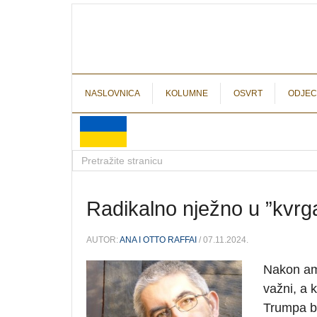
NASLOVNICA
KOLUMNE
OSVRT
ODJEC
Radikalno nježno u ”kvr
AUTOR:
ANA I OTTO RAFFAI
/ 07.11.2024.
Nakon ame
važni, a 
Trumpa be