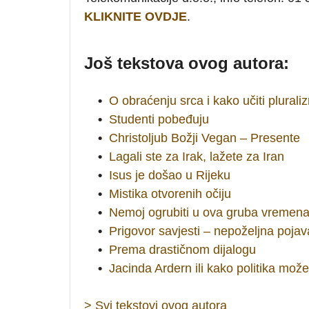
KLIKNITE OVDJE
.
Još tekstova ovog autora:
•
O obraćenju srca i kako učiti plurali
•
Studenti pobeđuju
•
Christoljub Božji Vegan – Presente
•
Lagali ste za Irak, lažete za Iran
•
Isus je došao u Rijeku
•
Mistika otvorenih očiju
•
Nemoj ogrubiti u ova gruba vremen
•
Prigovor savjesti – nepoželjna pojav
•
Prema drastičnom dijalogu
•
Jacinda Ardern ili kako politika može
> Svi tekstovi ovog autora