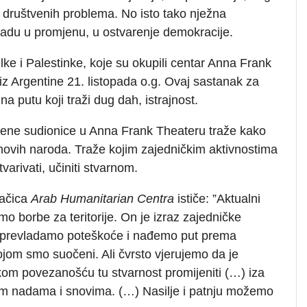
 društvenih problema. No isto tako nježna
 nadu u promjenu, u ostvarenje demokracije.
elke i Palestinke, koje su okupili centar Anna Frank
iz Argentine 21. listopada o.g. Ovaj sastanak za
a putu koji traži dug dah, istrajnost.
ljene sudionice u Anna Frank Theateru traže kako
njihovih naroda. Traže kojim zajedničkim aktivnostima
arivati, učiniti stvarnom.
vačica
Arab Humanitarian Centra
ističe: ”Aktualni
o borbe za teritorije. On je izraz zajedničke
da prevladamo poteškoće i nađemo put prema
ojom smo suočeni. Ali čvrsto vjerujemo da je
om povezanošću tu stvarnost promijeniti (…) iza
čkim nadama i snovima. (…) Nasilje i patnju možemo