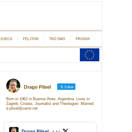
autograf.hr
novinarstvo s potpisom
 DJECA
FELJTON
TKO SMO
PRIJAVA
Drago Pilsel
Follow
Born in 1962 in Buenos Aires, Argentina. Lives in
Zagreb, Croatia. Journalist and Theologian. Married.
d.pilsel@zamir.net
Drago Pilsel