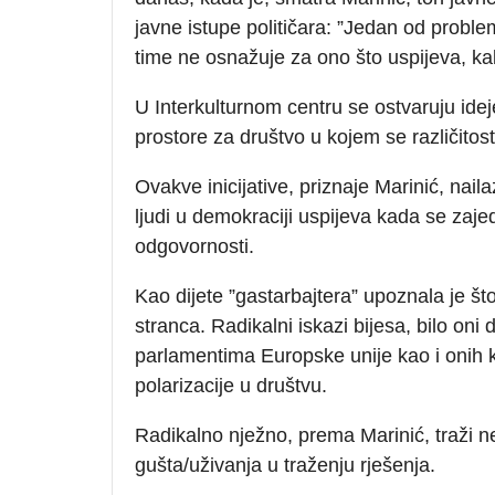
javne istupe političara: ”Jedan od proble
time ne osnažuje za ono što uspijeva, kak
U Interkulturnom centru se ostvaruju idej
prostore za društvo u kojem se različitost
Ovakve inicijative, priznaje Marinić, nai
ljudi u demokraciji uspijeva kada se zaje
odgovornosti.
Kao dijete ”gastarbajtera” upoznala je što 
stranca. Radikalni iskazi bijesa, bilo oni 
parlamentima Europske unije kao i onih k
polarizacije u društvu.
Radikalno nježno, prema Marinić, traži ne
gušta/uživanja u traženju rješenja.