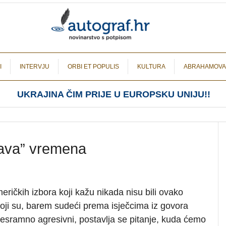
I
INTERVJU
ORBI ET POPULIS
KULTURA
ABRAHAMOVA
UKRAJINA ČIM PRIJE U EUROPSKU UNIJU!!
gava” vremena
ričkih izbora koji kažu nikada nisu bili ovako
koji su, barem sudeći prema isječcima iz govora
sramno agresivni, postavlja se pitanje, kuda ćemo