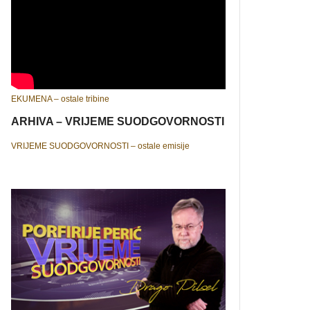
EKUMENA – ostale tribine
ARHIVA – VRIJEME SUODGOVORNOSTI
VRIJEME SUODGOVORNOSTI – ostale emisije