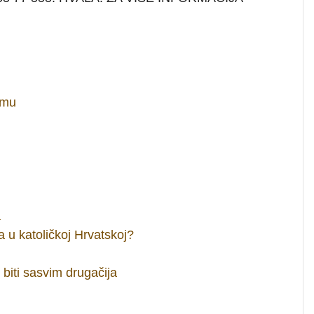
zmu
a
a u katoličkoj Hrvatskoj?
 biti sasvim drugačija