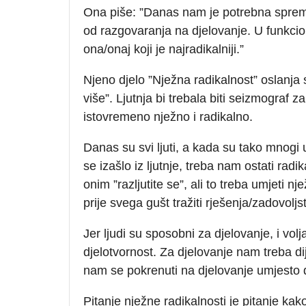
Ona piše: ”Danas nam je potrebna spre
od razgovaranja na djelovanje. U funkcio
ona/onaj koji je najradikalniji.”
Njeno djelo ”Nježna radikalnost” oslanja 
više”. Ljutnja bi trebala biti seizmograf z
istovremeno nježno i radikalno.
Danas su svi ljuti, a kada su tako mnogi 
se izašlo iz ljutnje, treba nam ostati rad
onim ”razljutite se”, ali to treba umjeti n
prije svega gušt tražiti rješenja/zadovoljst
Jer ljudi su sposobni za djelovanje, i vol
djelotvornost. Za djelovanje nam treba dij
nam se pokrenuti na djelovanje umjesto d
Pitanje nježne radikalnosti je pitanje kako