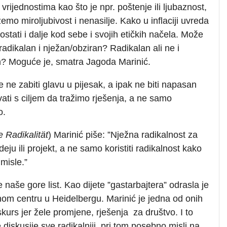
vrijednostima kao što je npr. poštenje ili ljubaznost,
emo miroljubivost i nenasilje. Kako u inflaciji uvreda
 ostati i dalje kod sebe i svojih etičkih načela. Može
 i radikalan i nježan/obziran? Radikalan ali ne i
n? Moguće je, smatra Jagoda Marinić.
 ne zabiti glavu u pijesak, a ipak ne biti napasan
vati s ciljem da tražimo rješenja, a ne samo
o.
e Radikalität
) Marinić piše: ”Nježna radikalnost za
ideju ili projekt, a ne samo koristiti radikalnost kako
 misle.”
e naše gore list. Kao dijete ”gastarbajtera” odrasla je
rnom centru u Heidelbergu. Marinić je jedna od onih
iskurs jer žele promjene, rješenja za društvo. I to
diskusije sve radikalniji, pri tom posebno misli na