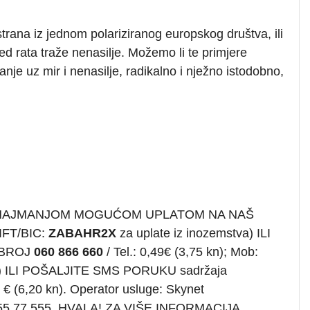
h strana iz jednom polariziranog europskog društva, ili
d rata traže nenasilje. Možemo li te primjere
stajanje uz mir i nenasilje, radikalno i nježno istodobno,
 NAJMANJOM MOGUĆOM UPLATOM NA NAŠ
FT/BIC:
ZABAHR2X
za uplate iz inozemstva) ILI
 BROJ
060 866 660
/ Tel.: 0,49€ (3,75 kn); Mob:
čen) ILI POŠALJITE SMS PORUKU sadržaja
 € (6,20 kn). Operator usluge: Skynet
 01 55 77 555. HVALA! ZA VIŠE INFORMACIJA