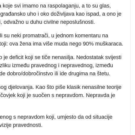
a koje svi imamo na raspolaganju, a to su glas,
lograđansko uho i oko doživljava kao ispad, a ono je
, odvažno u duhu civilne neposlušnosti.
tili su neki promatrači, u jednom komentaru na
stoji: ova žena ima više muda nego 90% muškaraca.
e deficit koji se tiče nenasilja. Nedostatak svijesti
zliku između pravednog i nepravednog, između
de dobro/dobročinstvo ili ide drugima na štetu.
og djelovanja. Kao što piše klasik nenasilne teorije
 čovjek koji je suočen s nepravdom. Nepravda je
enog s nepravdom koji, umjesto da od situacije
izije pravednosti.