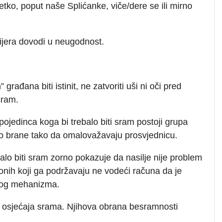
etko, poput naše Splićanke, viče/dere se ili mirno
mijera dovodi u neugodnost.
građana biti istinit, ne zatvoriti uši ni oči pred
sram.
pojedinca koga bi trebalo biti sram postoji grupa
no brane tako da omalovažavaju prosvjednicu.
lo biti sram zorno pokazuje da nasilje nije problem
 onih koji ga podržavaju ne vodeći računa da je
nog mehanizma.
 osjećaja srama. Njihova obrana besramnosti