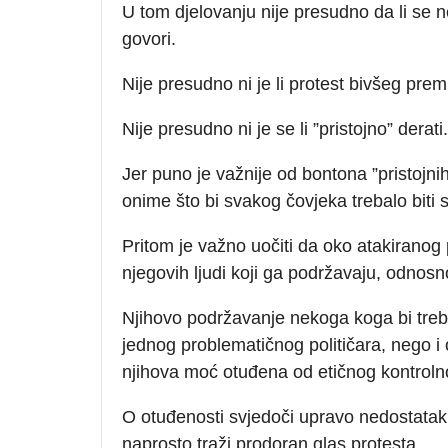
U tom djelovanju nije presudno da li se n
govori.
Nije presudno ni je li protest bivšeg pre
Nije presudno ni je se li ”pristojno” derati.
Jer puno je važnije od bontona ”pristojnih” 
onime što bi svakog čovjeka trebalo biti 
Pritom je važno uočiti da oko atakiranog 
njegovih ljudi koji ga podržavaju, odnos
Njihovo podržavanje nekoga koga bi treba
jednog problematičnog političara, nego i
njihova moć otuđena od etičnog kontrol
O otuđenosti svjedoči upravo nedostatak
naprosto traži prodoran glas protesta.