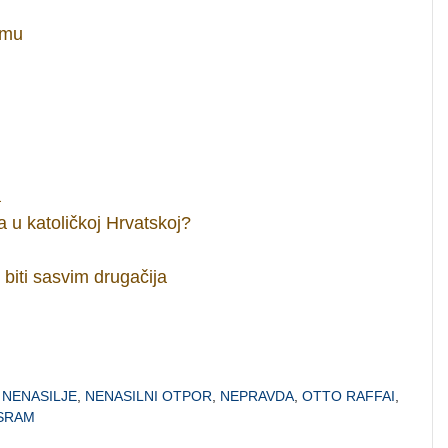
zmu
a
a u katoličkoj Hrvatskoj?
 biti sasvim drugačija
,
NENASILJE
,
NENASILNI OTPOR
,
NEPRAVDA
,
OTTO RAFFAI
,
SRAM