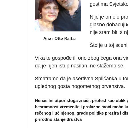
gostima Svjetsko
Nije je omelo prot
glasno dobacujuć
nije sram biti s n
Ana i Otto Raffai
Što je u toj sceni
Vika te gospođe ili ono zbog čega ona viče,
da je njen istup nasilan, ne slažemo se.
Smatramo da je asertivna Splićanka u tom
uglednog gosta nogometnog prvenstva.
Nenasilni otpor stoga znači: protest kao oblik
besramnost vremenite i prolazne moći moćnik
rečenog i učinjenog, grade politike prezira i di
prirodno stanje društva