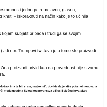
besramnosti jednoga treba javno, glasno,
knuti – iskoraknuti na način kako je to učinila
 kojem subjekt pripada i trudi ga se svojim
idi npr. Trumpovi twittovi) je u tome što proizvodi
Ona proizvodi privid kao da pravednost nije stvarna
ra.
u došao, ima te biti sram, majke mi”, dovikivala je više puta neimenovana
jevši među gostima Svjetskog prvenstva u Rusiji bivšeg hrvatskog
ja zaborava treba nenasilan otpor buđenja