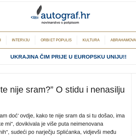
I
INTERVJU
ORBI ET POPULIS
KULTURA
ABRAHAMOVA
UKRAJINA ČIM PRIJE U EUROPSKU UNIJU!!
e nije sram?” O stidu i nenasilju
ram doć’ ovdje, kako te nije sram da si tu došao, ima
jke mi”, dovikivala je više puta neimenovana
nih”, sudeći po narječju Splićanka, vidjevši među