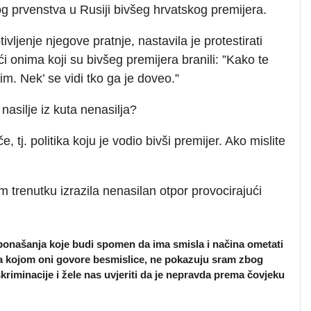
g prvenstva u Rusiji bivšeg hrvatskog premijera.
ivljenje njegove pratnje, nastavila je protestirati
i onima koji su bivšeg premijera branili: ”Kako te
jim. Nek’ se vidi tko ga je doveo.”
 nasilje iz kuta nenasilja?
 tj. politika koju je vodio bivši premijer. Ako mislite
 trenutku izrazila nenasilan otpor provocirajući
 ponašanja koje budi spomen da ima smisla i načina ometati
a kojom oni govore besmislice, ne pokazuju sram zbog
skriminacije i žele nas uvjeriti da je nepravda prema čovjeku