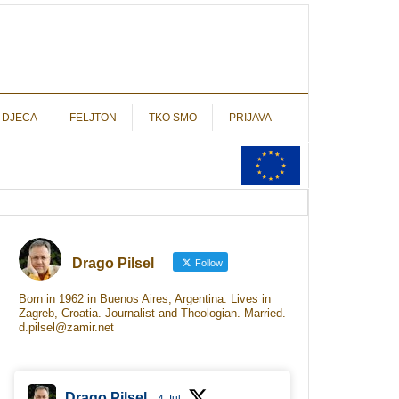
autograf.hr
novinarstvo s potpisom
 DJECA
FELJTON
TKO SMO
PRIJAVA
Drago Pilsel
Follow
Born in 1962 in Buenos Aires, Argentina. Lives in
Zagreb, Croatia. Journalist and Theologian. Married.
d.pilsel@zamir.net
Drago Pilsel