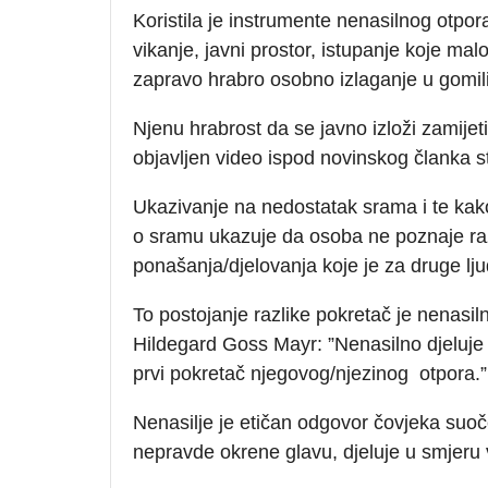
Koristila je instrumente nenasilnog otpor
vikanje, javni prostor, istupanje koje ma
zapravo hrabro osobno izlaganje u gomili
Njenu hrabrost da se javno izloži zamije
objavljen video ispod novinskog članka 
Ukazivanje na nedostatak srama i te kako j
o sramu ukazuje da osoba ne poznaje ra
ponašanja/djelovanja koje je za druge lju
To postojanje razlike pokretač je nenasiln
Hildegard Goss Mayr: ”Nenasilno djeluje
prvi pokretač njegovog/njezinog otpora.”
Nenasilje je etičan odgovor čovjeka suoč
nepravde okrene glavu, djeluje u smjeru v