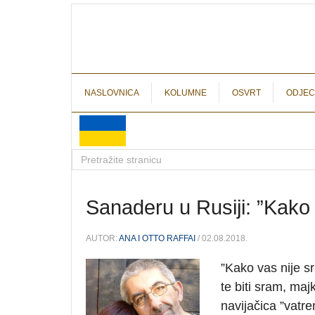
NASLOVNICA
KOLUMNE
OSVRT
ODJEC
Sanaderu u Rusiji: ”Kako t
AUTOR:
ANA I OTTO RAFFAI
/ 02.08.2018.
”Kako vas nije s
te biti sram, ma
navijačica ”vatre