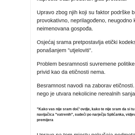
Upravo zbog njih koji su faktor podrške 
provokativno, neprilagođeno, neugodno kri
neimenovana gospođa.
Osjećaj srama pretpostavlja etički kodeks
ponašanjem ”utjeloviti”.
Problem besramnosti suvremene politike (v
privid kao da etičnosti nema.
Besramnost navodi na zaborav etičnosti. 
nego je utvara nekolicine nerealnih sanja
”Kako vas nije sram doć’ ovdje, kako te nije sram da si t
navijačica ”vatrenih”, sudeći po narječju Splićanka, vid
premijera
Upravo na tom mjestu pokušaja podmetan