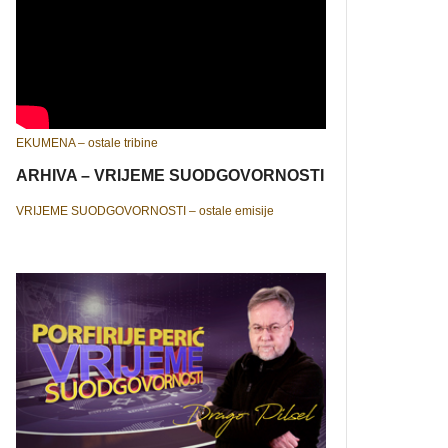
EKUMENA – ostale tribine
ARHIVA – VRIJEME SUODGOVORNOSTI
VRIJEME SUODGOVORNOSTI – ostale emisije