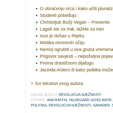
•
O obraćenju srca i kako učiti plurali
•
Studenti pobeđuju
•
Christoljub Božji Vegan – Presente
•
Lagali ste za Irak, lažete za Iran
•
Isus je došao u Rijeku
•
Mistika otvorenih očiju
•
Nemoj ogrubiti u ova gruba vremen
•
Prigovor savjesti – nepoželjna pojav
•
Prema drastičnom dijalogu
•
Jacinda Ardern ili kako politika može
> Svi tekstovi ovog autora
OBJAVLJENO U:
REVOLUCIJA NJEŽNOSTI
OZNAKE:
ANA RAFFAI
,
HILDEGARD GOSS MAYR
POLITIKA
,
REVOLUCIJA NJEŽNOSTI
,
SANADER
,