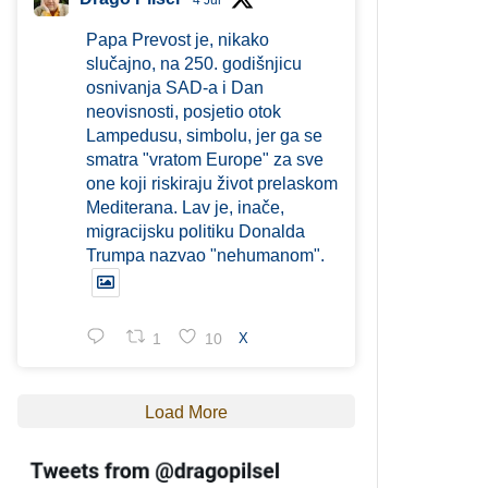
4 Jul
Papa Prevost je, nikako
slučajno, na 250. godišnjicu
osnivanja SAD-a i Dan
neovisnosti, posjetio otok
Lampedusu, simbolu, jer ga se
smatra "vratom Europe" za sve
one koji riskiraju život prelaskom
Mediterana. Lav je, inače,
migracijsku politiku Donalda
Trumpa nazvao "nehumanom".
1
10
X
Load More