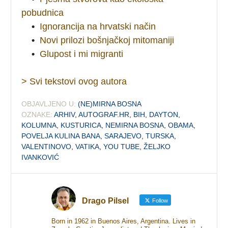
pobudnica
•
Ignorancija na hrvatski način
•
Novi prilozi bošnjačkoj mitomaniji
•
Glupost i mi migranti
> Svi tekstovi ovog autora
OBJAVLJENO U:
(NE)MIRNA BOSNA
OZNAKE:
ARHIV
,
AUTOGRAF.HR
,
BIH
,
DAYTON
,
KOLUMNA
,
KUSTURICA
,
NEMIRNA BOSNA
,
OBAMA
,
POVELJA KULINA BANA
,
SARAJEVO
,
TURSKA
,
VALENTINOVO
,
VATIKA
,
YOU TUBE
,
ŽELJKO
IVANKOVIĆ
Drago Pilsel
Follow
Born in 1962 in Buenos Aires, Argentina. Lives in