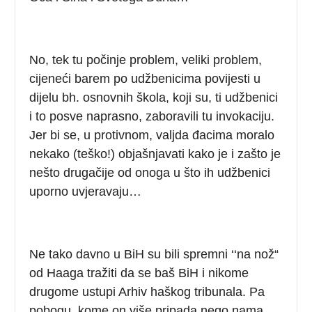
No, tek tu počinje problem, veliki problem,
cijeneći barem po udžbenicima povijesti u
dijelu bh. osnovnih škola, koji su, ti udžbenici
i to posve naprasno, zaboravili tu invokaciju.
Jer bi se, u protivnom, valjda đacima moralo
nekako (teško!) objašnjavati kako je i zašto je
nešto drugačije od onoga u što ih udžbenici
uporno uvjeravaju…
Ne tako davno u BiH su bili spremni ‘‘na nož“
od Haaga tražiti da se baš BiH i nikome
drugome ustupi Arhiv haškog tribunala. Pa
pobogu, kome on više pripada nego nama,