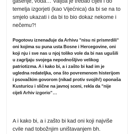
gašenje, voda… Valjda je trebao cijeli i do
temelja izgorjeti (kao Vijećnica) da bi se na to
smjelo ukazati i da bi to bio dokaz nekome i
nečemu?!
Pogotovu iznenađuje da Arhivu ‘‘nisu ni prismrdili“
oni kojima su puna usta Bosne i Hercegovine, oni
koji nju i sve nas u njoj toliko vole da bi nas ugušili
u zagrljaju svojega nepodnošljivo velikog
patriotizma. A i kako bi, a i zašto bi kad im je
ugledna redateljka, ona što povremenom histerijom
i psovačkim govorom (nikad protiv svojih!) oponaša
Kusturicu i slične na javnoj sceni, rekla da ‘‘nije
cijeli Arhiv izgorio“…
A i kako bi, a i zašto bi kad oni koji najviše
cvile nad tobožnjim uništavanjem bh.