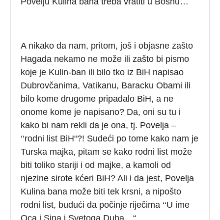
Povelju Kulina bana treba vratiti u Bosnu…
A nikako da nam, pritom, još i objasne zašto
Hagada nekamo ne može ili zašto bi pismo
koje je Kulin-ban ili bilo tko iz BiH napisao
Dubrovčanima, Vatikanu, Baracku Obami ili
bilo kome drugome pripadalo BiH, a ne
onome kome je napisano? Da, oni su tu i
kako bi nam rekli da je ona, tj. Povelja –
‘‘rodni list BiH“?! Sudeći po tome kako nam je
Turska majka, pitam se kako rodni list može
biti toliko stariji i od majke, a kamoli od
njezine sirote kćeri BiH? Ali i da jest, Povelja
Kulina bana može biti tek krsni, a nipošto
rodni list, budući da počinje riječima ‘‘U ime
Oca i Sina i Svetoga Duha…“