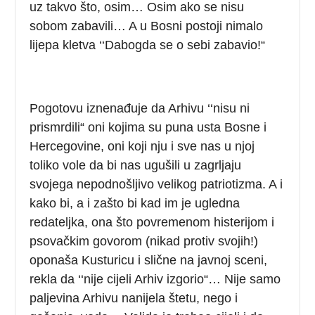
uz takvo što, osim… Osim ako se nisu
sobom zabavili… A u Bosni postoji nimalo
lijepa kletva ‘‘Dabogda se o sebi zabavio!“
Pogotovu iznenađuje da Arhivu ‘‘nisu ni
prismrdili“ oni kojima su puna usta Bosne i
Hercegovine, oni koji nju i sve nas u njoj
toliko vole da bi nas ugušili u zagrljaju
svojega nepodnošljivo velikog patriotizma. A i
kako bi, a i zašto bi kad im je ugledna
redateljka, ona što povremenom histerijom i
psovačkim govorom (nikad protiv svojih!)
oponaša Kusturicu i slične na javnoj sceni,
rekla da ‘‘nije cijeli Arhiv izgorio“… Nije samo
paljevina Arhivu nanijela štetu, nego i