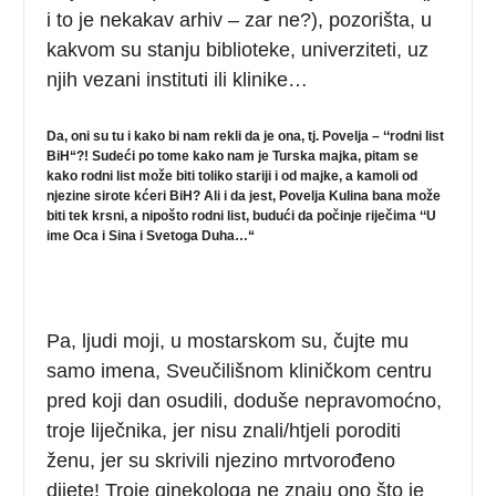
i to je nekakav arhiv – zar ne?), pozorišta, u
kakvom su stanju biblioteke, univerziteti, uz
njih vezani instituti ili klinike…
Da, oni su tu i kako bi nam rekli da je ona, tj. Povelja – ‘‘rodni list
BiH“?! Sudeći po tome kako nam je Turska majka, pitam se
kako rodni list može biti toliko stariji i od majke, a kamoli od
njezine sirote kćeri BiH? Ali i da jest, Povelja Kulina bana može
biti tek krsni, a nipošto rodni list, budući da počinje riječima ‘‘U
ime Oca i Sina i Svetoga Duha…“
Pa, ljudi moji, u mostarskom su, čujte mu
samo imena, Sveučilišnom kliničkom centru
pred koji dan osudili, doduše nepravomoćno,
troje liječnika, jer nisu znali/htjeli poroditi
ženu, jer su skrivili njezino mrtvorođeno
dijete! Troje ginekologa ne znaju ono što je