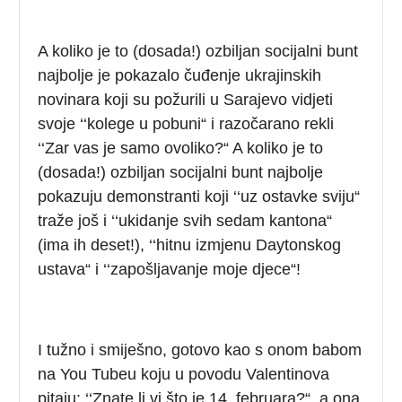
A koliko je to (dosada!) ozbiljan socijalni bunt
najbolje je pokazalo čuđenje ukrajinskih
novinara koji su požurili u Sarajevo vidjeti
svoje ‘‘kolege u pobuni“ i razočarano rekli
‘‘Zar vas je samo ovoliko?“ A koliko je to
(dosada!) ozbiljan socijalni bunt najbolje
pokazuju demonstranti koji ‘‘uz ostavke sviju“
traže još i ‘‘ukidanje svih sedam kantona“
(ima ih deset!), ‘‘hitnu izmjenu Daytonskog
ustava“ i ‘‘zapošljavanje moje djece“!
I tužno i smiješno, gotovo kao s onom babom
na You Tubeu koju u povodu Valentinova
pitaju: ‘‘Znate li vi što je 14. februara?“, a ona