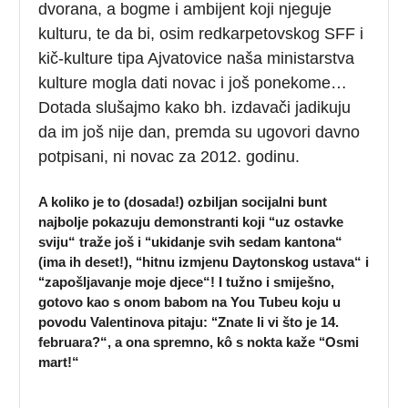
dvorana, a bogme i ambijent koji njeguje
kulturu, te da bi, osim redkarpetovskog SFF i
kič-kulture tipa Ajvatovice naša ministarstva
kulture mogla dati novac i još ponekome…
Dotada slušajmo kako bh. izdavači jadikuju
da im još nije dan, premda su ugovori davno
potpisani, ni novac za 2012. godinu.
A koliko je to (dosada!) ozbiljan socijalni bunt
najbolje pokazuju demonstranti koji ‘‘uz ostavke
sviju“ traže još i ‘‘ukidanje svih sedam kantona“
(ima ih deset!), ‘‘hitnu izmjenu Daytonskog ustava“ i
‘‘zapošljavanje moje djece“! I tužno i smiješno,
gotovo kao s onom babom na You Tubeu koju u
povodu Valentinova pitaju: ‘‘Znate li vi što je 14.
februara?“, a ona spremno, kô s nokta kaže ‘‘Osmi
mart!“