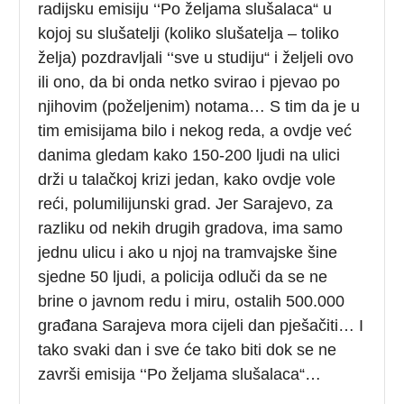
radijsku emisiju ‘‘Po željama slušalaca“ u
kojoj su slušatelji (koliko slušatelja – toliko
želja) pozdravljali ‘‘sve u studiju“ i željeli ovo
ili ono, da bi onda netko svirao i pjevao po
njihovim (poželjenim) notama… S tim da je u
tim emisijama bilo i nekog reda, a ovdje već
danima gledam kako 150-200 ljudi na ulici
drži u talačkoj krizi jedan, kako ovdje vole
reći, polumilijunski grad. Jer Sarajevo, za
razliku od nekih drugih gradova, ima samo
jednu ulicu i ako u njoj na tramvajske šine
sjedne 50 ljudi, a policija odluči da se ne
brine o javnom redu i miru, ostalih 500.000
građana Sarajeva mora cijeli dan pješačiti… I
tako svaki dan i sve će tako biti dok se ne
završi emisija ‘‘Po željama slušalaca“…