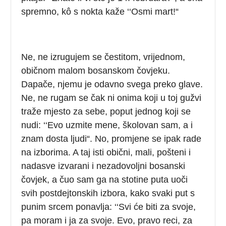
spremno, kô s nokta kaže ‘‘Osmi mart!“
Ne, ne izrugujem se čestitom, vrijednom,
običnom malom bosanskom čovjeku.
Dapače, njemu je odavno svega preko glave.
Ne, ne rugam se čak ni onima koji u toj gužvi
traže mjesto za sebe, poput jednog koji se
nudi: ‘‘Evo uzmite mene, školovan sam, a i
znam dosta ljudi“. No, promjene se ipak rade
na izborima. A taj isti obični, mali, pošteni i
nadasve izvarani i nezadovoljni bosanski
čovjek, a čuo sam ga na stotine puta uoči
svih postdejtonskih izbora, kako svaki put s
punim srcem ponavlja: ‘‘Svi će biti za svoje,
pa moram i ja za svoje. Evo, pravo reci, za