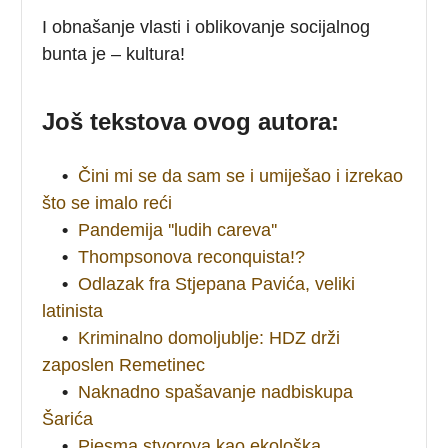
I obnašanje vlasti i oblikovanje socijalnog
bunta je – kultura!
Još tekstova ovog autora:
•
Čini mi se da sam se i umiješao i izrekao
što se imalo reći
•
Pandemija ''ludih careva''
•
Thompsonova reconquista!?
•
Odlazak fra Stjepana Pavića, veliki
latinista
•
Kriminalno domoljublje: HDZ drži
zaposlen Remetinec
•
Naknadno spašavanje nadbiskupa
Šarića
•
Pjesma stvorova kao ekološka