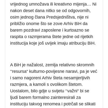
vrijednog umnožava ili kreativno mijenja… Ni
nakon deset dana nitko se od odgovornih,
osim jednog člana Predsjedništva, nije ni
približio onome što se zove Arhiv BiH da
barem pozdravi zaposlene i kurtoazno se
raspita o razmjerama štete jedne od rijetkih
institucija koje još uvijek imaju atribuciju BiH.
A BiH je nažalost, zemlja relativno skromnih
‘‘resursa“ kulturno-povijesne naravi, pa je već
i samo nagoreni Arhiv šteta nesamjerljivih
razmjera, a kamoli s ovolikom štetom.
Uostalom, bilo gdje u svijetu ‘‘važni“ bi se
ljudi barem formalno zainteresirali za
instituciju takvog renomea i potrčali se slikati