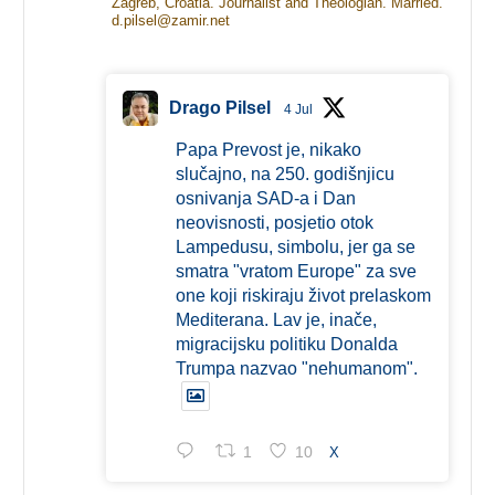
Zagreb, Croatia. Journalist and Theologian. Married.
d.pilsel@zamir.net
Drago Pilsel
4 Jul
Papa Prevost je, nikako
slučajno, na 250. godišnjicu
osnivanja SAD-a i Dan
neovisnosti, posjetio otok
Lampedusu, simbolu, jer ga se
smatra "vratom Europe" za sve
one koji riskiraju život prelaskom
Mediterana. Lav je, inače,
migracijsku politiku Donalda
Trumpa nazvao "nehumanom".
1
10
X