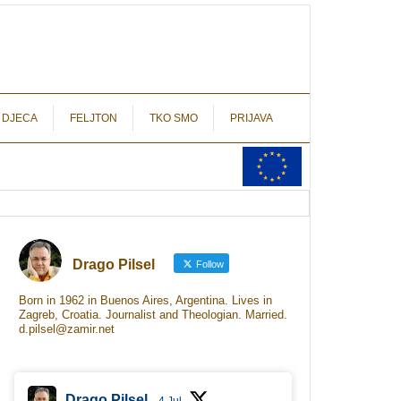
autograf.hr
novinarstvo s potpisom
 DJECA
FELJTON
TKO SMO
PRIJAVA
Drago Pilsel
Follow
Born in 1962 in Buenos Aires, Argentina. Lives in
Zagreb, Croatia. Journalist and Theologian. Married.
d.pilsel@zamir.net
Drago Pilsel