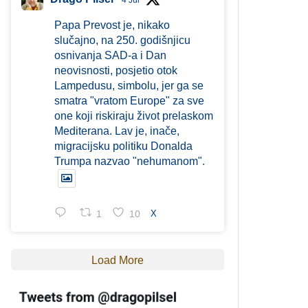
4 Jul
Papa Prevost je, nikako
slučajno, na 250. godišnjicu
osnivanja SAD-a i Dan
neovisnosti, posjetio otok
Lampedusu, simbolu, jer ga se
smatra "vratom Europe" za sve
one koji riskiraju život prelaskom
Mediterana. Lav je, inače,
migracijsku politiku Donalda
Trumpa nazvao "nehumanom".
1
10
X
Load More