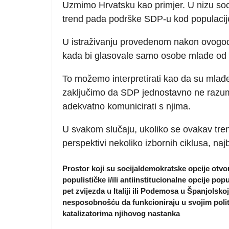
Uzmimo Hrvatsku kao primjer. U nizu socio
trend pada podrške SDP-u kod populacij
U istraživanju provedenom nakon ovogodiš
kada bi glasovale samo osobe mlađe od
To možemo interpretirati kao da su mlađe g
zaključimo da SDP jednostavno ne razumije
adekvatno komunicirati s njima.
U svakom slučaju, ukoliko se ovakav tre
perspektivi nekoliko izbornih ciklusa, na
Prostor koji su socijaldemokratske opcije otvor
populističke i/ili antiinstitucionalne opcije po
pet zvijezda u Italiji ili Podemosa u Španjolsko
nesposobnošću da funkcioniraju u svojim politi
katalizatorima njihovog nastanka