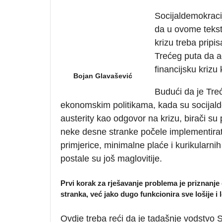
Socijaldemokracij
da u ovome tekstu
krizu treba pripi
Trećeg puta da a
financijsku krizu 
Bojan Glavašević
Budući da je Treć
ekonomskim politikama, kada su socijalde
austerity kao odgovor na krizu, birači su 
neke desne stranke počele implementirati 
primjerice, minimalne plaće i kurikularnih 
postale su još maglovitije.
Prvi korak za rješavanje problema je priznanje
stranka, već jako dugo funkcionira sve lošije i l
Ovdje treba reći da je tadašnje vodstvo SD