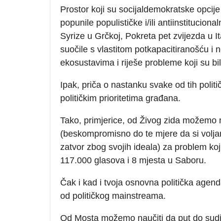
Prostor koji su socijaldemokratske opcije 
popunile populističke i/ili antiinstitucion
Syrize u Grčkoj, Pokreta pet zvijezda u I
suočile s vlastitom potkapacitiranošću i 
ekosustavima i riješe probleme koji su bi
Ipak, priča o nastanku svake od tih politi
političkim prioritetima građana.
Tako, primjerice, od Živog zida možemo 
(beskompromisno do te mjere da si voljan
zatvor zbog svojih ideala) za problem koj
117.000 glasova i 8 mjesta u Saboru.
Čak i kad i tvoja osnovna politička agend
od političkog mainstreama.
Od Mosta možemo naučiti da put do sudje