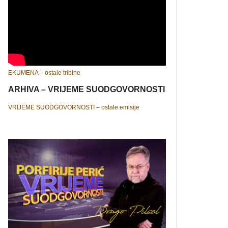
EKUMENA – ostale tribine
ARHIVA – VRIJEME SUODGOVORNOSTI
VRIJEME SUODGOVORNOSTI – ostale emisije