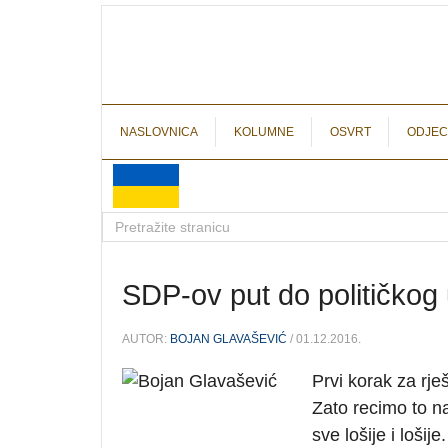
NASLOVNICA
KOLUMNE
OSVRT
ODJEC
SDP-ov put do političkog 
AUTOR:
BOJAN GLAVAŠEVIĆ
/ 01.12.2016.
Prvi korak za rje
Zato recimo to n
sve lošije i lošije.