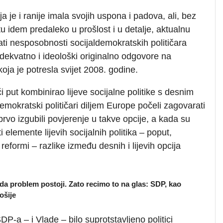
a je i ranije imala svojih uspona i padova, ali, bez
 idem predaleko u prošlost i u detalje, aktualnu
sati nesposobnosti socijaldemokratskih političara
dekvatno i ideološki originalno odgovore na
koja je potresla svijet 2008. godine.
i put kombinirao lijeve socijalne politike s desnim
mokratski političari diljem Europe počeli zagovarati
prvo izgubili povjerenje u takve opcije, a kada su
elemente lijevih socijalnih politika – poput,
reformi – razlike između desnih i lijevih opcija
 da problem postoji. Zato recimo to na glas: SDP, kao
ošije
P-a – i Vlade – bilo suprotstavljeno politici