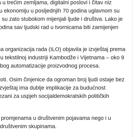
u trećim zemljama, digitalni poslovi i čitav niz
nu ekonomiju u posljednjih 70 godina uglavnom su
i su zato stubokom mijenjali ljude i društva. Lako je
godina sav ljudski rad u tvornicama biti zamijenjen
organizacija rada (ILO) objavila je izvještaj prema
 tekstilnoj industriji Kambodže i Vijetnama – oko 9
 zbog automatizacije proizvodnog procesa.
boti. Osim činjenice da ogroman broj ljudi ostaje bez
izvještaj ima dublje implikacije za budućnost
ezani za uspjeh socijaldemokratskih političkih
ti promjenama u društvenim pojavama nego i u
m društvenim skupinama.