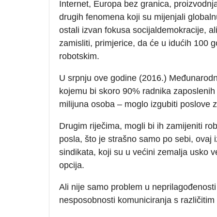
Internet, Europa bez granica, proizvodnja 
drugih fenomena koji su mijenjali global
ostali izvan fokusa socijaldemokracije, al
zamisliti, primjerice, da će u idućih 100 
robotskim.
U srpnju ove godine (2016.) Međunarodna 
kojemu bi skoro 90% radnika zaposlenih u
milijuna osoba – moglo izgubiti poslove
Drugim riječima, mogli bi ih zamijeniti ro
posla, što je strašno samo po sebi, ovaj 
sindikata, koji su u većini zemalja usko v
opcija.
Ali nije samo problem u neprilagođenos
nesposobnosti komuniciranja s različiti