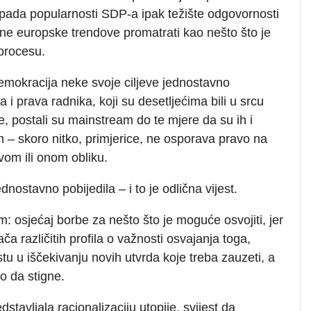
 pada popularnosti SDP-a ipak težište odgovornosti
sane europske trendove promatrati kao nešto što je
 procesu.
ldemokracija neke svoje ciljeve jednostavno
a i prava radnika, koji su desetljećima bili u srcu
 postali su mainstream do te mjere da su ih i
n – skoro nitko, primjerice, ne osporava pravo na
vom ili onom obliku.
nostavno pobijedila – i to je odlična vijest.
: osjećaj borbe za nešto što je moguće osvojiti, jer
ača različitih profila o važnosti osvajanja toga,
u u iščekivanju novih utvrda koje treba zauzeti, a
o da stigne.
dstavljala racionalizaciju utopije, svijest da