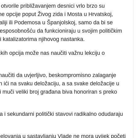
otvorile približavanjem desnici vrlo brzo su
alne opcije poput Živog zida i Mosta u Hrvatskoj,
taliji ili Podemosa u Španjolskoj, samo da bi se
nesposobnošću da funkcioniraju u svojim političkim
li katalizatorima njihovog nastanka.
čkih opcija može nas naučiti važnu lekciju o
naučiti da uvjerljivo, beskompromisno zalaganje
 ići na svaku deložaciju, a sa svake deložacije u
i muči veliki broj građana biva honoriran s preko
a i sekundarni politički stavovi radikalno odudaraju
lovanja u sastavljanju Vlade ne mora uvijek početi