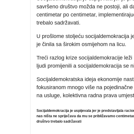
savršeno društvo možda ne postoji, ali d
centimetar po centimetar, implementiraj
trebalo sadržavati.
U prošlome stoljeću socijaldemokracija je 
je činila sa širokim osmijehom na licu.
Treći razlog krize socijaldemokracije leži
ljudi promijenili a socijaldemokracija se nij
Socijaldemokratska ideja ekonomije nasta
fokusiranom mnogo više na pojedinačne 
na usluge, kolektivna radna prava umjes
Socijaldemokracija je uspijevala jer je predstavljala racio
nas ništa ne spriječava da mu se približavamo centimeta
društvo trebalo sadržavati