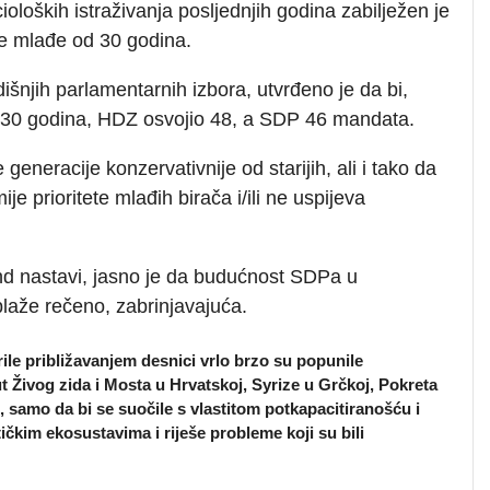
loških istraživanja posljednjih godina zabilježen je
e mlađe od 30 godina.
njih parlamentarnih izbora, utvrđeno je da bi,
 30 godina, HDZ osvojio 48, a SDP 46 mandata.
eneracije konzervativnije od starijih, ali i tako da
 prioritete mlađih birača i/ili ne uspijeva
nd nastavi, jasno je da budućnost SDPa u
jblaže rečeno, zabrinjavajuća.
ile približavanjem desnici vrlo brzo su popunile
put Živog zida i Mosta u Hrvatskoj, Syrize u Grčkoj, Pokreta
j, samo da bi se suočile s vlastitom potkapacitiranošću i
čkim ekosustavima i riješe probleme koji su bili