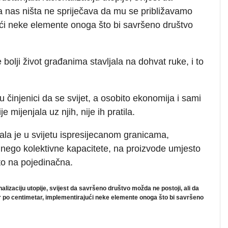
a nas ništa ne spriječava da mu se približavamo
ući neke elemente onoga što bi savršeno društvo
bolji život građanima stavljala na dohvat ruke, i to
 u činjenici da se svijet, a osobito ekonomija i sami
e mijenjala uz njih, nije ih pratila.
la je u svijetu ispresijecanom granicama,
nego kolektivne kapacitete, na proizvode umjesto
to na pojedinačna.
nalizaciju utopije, svijest da savršeno društvo možda ne postoji, ali da
r po centimetar, implementirajući neke elemente onoga što bi savršeno