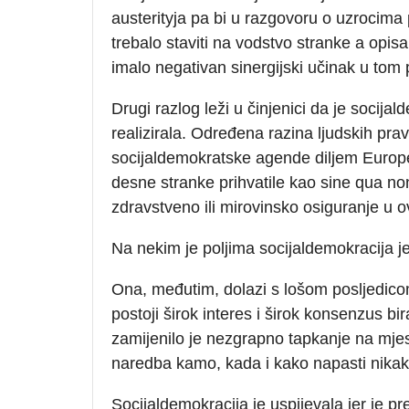
austerityja pa bi u razgovoru o uzrocima
trebalo staviti na vodstvo stranke a opi
imalo negativan sinergijski učinak u tom
Drugi razlog leži u činjenici da je socija
realizirala. Određena razina ljudskih prav
socijaldemokratske agende diljem Europe,
desne stranke prihvatile kao sine qua no
zdravstveno ili mirovinsko osiguranje u o
Na nekim je poljima socijaldemokracija jed
Ona, međutim, dolazi s lošom posljedicom
postoji širok interes i širok konsenzus bir
zamijenilo je nezgrapno tapkanje na mjest
naredba kamo, kada i kako napasti nikak
Socijaldemokracija je uspijevala jer je pre