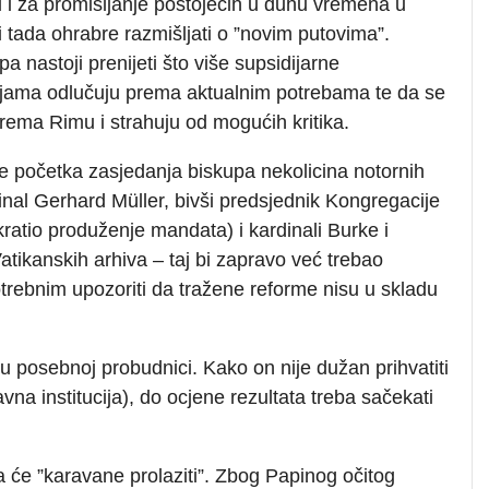
 i za promišljanje postojećih u duhu vremena u
 tada ohrabre razmišljati o ”novim putovima”.
a nastoji prenijeti što više supsidijarne
upijama odlučuju prema aktualnim potrebama te da se
rema Rimu i strahuju od mogućih kritika.
je početka zasjedanja biskupa nekolicina notornih
inal Gerhard Müller, bivši predsjednik Kongregacije
ratio produženje mandata) i kardinali Burke i
atikanskih arhiva – taj bi zapravo već trebao
otrebnim upozoriti da tražene reforme nisu u skladu
e u posebnoj probudnici. Kako on nije dužan prihvatiti
vna institucija), do ocjene rezultata treba sačekati
 će ”karavane prolaziti”. Zbog Papinog očitog