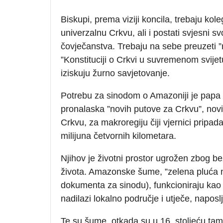
Biskupi, prema viziji koncila, trebaju kole
univerzalnu Crkvu, ali i postati svjesni s
čovječanstva. Trebaju na sebe preuzeti ”
”Konstituciji o Crkvi u suvremenom svije
iziskuju žurno savjetovanje.
Potrebu za sinodom o Amazoniji je papa 
pronalaska ”novih putove za Crkvu”, no
Crkvu, za makroregiju čiji vjernici pri
milijuna četvornih kilometara.
Njihov je životni prostor ugrožen zbog be
života. Amazonske šume, ”zelena pluća n
dokumenta za sinodu), funkcioniraju kao s
nadilazi lokalno područje i utječe, naposl
Te su šume, otkada su u 16. stoljeću tam