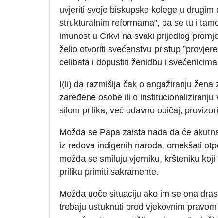
uvjeriti svoje biskupske kolege u drugim 
strukturalnim reformama”, pa se tu i tam
imunost u Crkvi na svaki prijedlog prom
želio otvoriti svećenstvu pristup ”provje
celibata i dopustiti ženidbu i svećenicima
I(li) da razmišlja čak o angažiranju žen
zaređene osobe ili o institucionaliziranju
silom prilika, već odavno običaj, provizori
Možda se Papa zaista nada da će akutna
iz redova indigenih naroda, omekšati otp
možda se smiluju vjerniku, kršteniku koji
priliku primiti sakramente.
Možda uoče situaciju ako im se ona dras
trebaju ustuknuti pred vjekovnim pravom