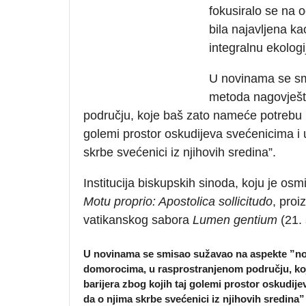
fokusiralo se na 
bila najavljena k
integralnu ekologi
U novinama se sm
metoda nagovješt
području, koje baš zato nameće potrebu ra
golemi prostor oskudijeva svećenicima 
skrbe svećenici iz njihovih sredina”.
Institucija biskupskih sinoda, koju je os
Motu proprio: Apostolica sollicitudo
, proi
vatikanskog sabora
Lumen gentium
(21. 
U novinama se smisao sužavao na aspekte ”no
domorocima, u rasprostranjenom području, koj
barijera zbog kojih taj golemi prostor oskud
da o njima skrbe svećenici iz njihovih sredina”