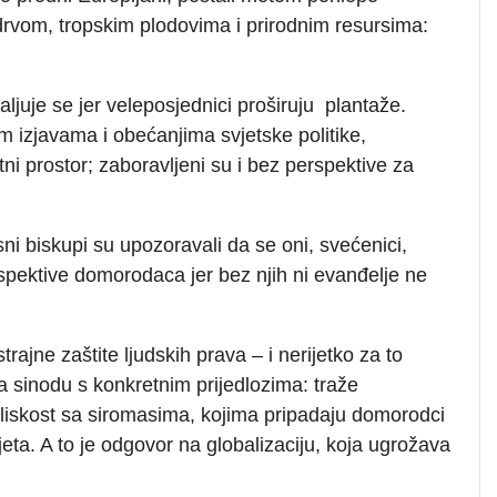
drvom, tropskim plodovima i prirodnim resursima:
aljuje se jer veleposjednici proširuju plantaže.
 izjavama i obećanjima svjetske politike,
i prostor; zaboravljeni su i bez perspektive za
sni biskupi su upozoravali da se oni, svećenici,
rspektive domorodaca jer bez njih ni evanđelje ne
rajne zaštite ljudskih prava – i nerijetko za to
a sinodu s konkretnim prijedlozima: traže
 bliskost sa siromasima, kojima pripadaju domorodci
ijeta. A to je odgovor na globalizaciju, koja ugrožava