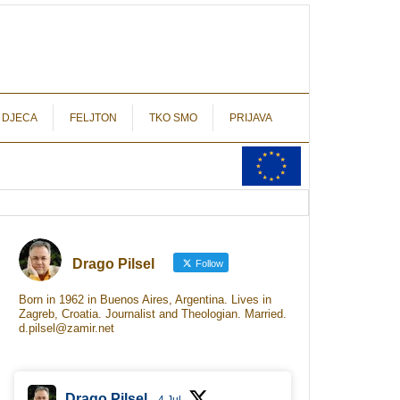
autograf.hr
novinarstvo s potpisom
 DJECA
FELJTON
TKO SMO
PRIJAVA
Drago Pilsel
Follow
Born in 1962 in Buenos Aires, Argentina. Lives in
Zagreb, Croatia. Journalist and Theologian. Married.
d.pilsel@zamir.net
Drago Pilsel