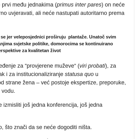
o prvi među jednakima (
primus inter pares
) on neće
erno uvjeravati, ali neće nastupati autoritarno prema
e se jer veleposjednici proširuju plantaže. Unatoč svim
njima svjetske politike, domorocima se kontinuirano
rspektive za kvalitetan život
ređenje za ”provjerene muževe” (
viri probati
), za
ak i za institucionaliziranje
statusa quo
u
d strane žena – već postoje ekspertize, preporuke,
u vodu.
izmisliti još jedna konferencija, još jedna
o, što znači da se neće dogoditi ništa.