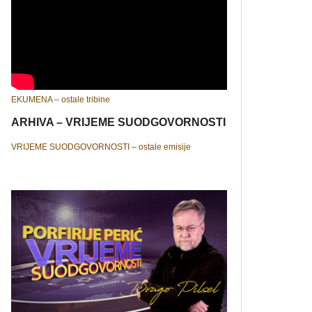
EKUMENA – ostale tribine
ARHIVA – VRIJEME SUODGOVORNOSTI
VRIJEME SUODGOVORNOSTI – ostale emisije