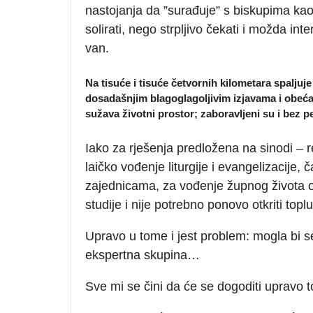
nastojanja da ”surađuje” s biskupima ka
solirati, nego strpljivo čekati i možda int
van.
Na tisuće i tisuće četvornih kilometara spaljuj
dosadašnjim blagoglagoljivim izjavama i obeća
sužava životni prostor; zaboravljeni su i bez pe
Iako za rješenja predložena na sinodi – 
laičko vođenje liturgije i evangelizacije, č
zajednicama, za vođenje župnog života o
studije i nije potrebno ponovo otkriti topl
Upravo u tome i jest problem: mogla bi se 
ekspertna skupina…
Sve mi se čini da će se dogoditi upravo t