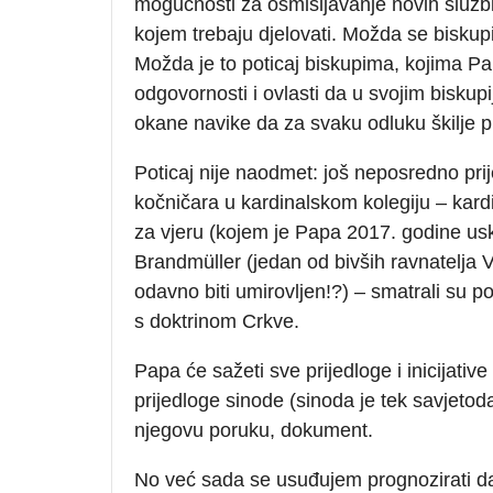
mogućnosti za osmišljavanje novih službi
kojem trebaju djelovati. Možda se biskupi
Možda je to poticaj biskupima, kojima Pap
odgovornosti i ovlasti da u svojim bisk
okane navike da za svaku odluku škilje p
Poticaj nije naodmet: još neposredno pri
kočničara u kardinalskom kolegiju – kard
za vjeru (kojem je Papa 2017. godine usk
Brandmüller (jedan od bivših ravnatelja V
odavno biti umirovljen!?) – smatrali su p
s doktrinom Crkve.
Papa će sažeti sve prijedloge i inicijativ
prijedloge sinode (sinoda je tek savjetoda
njegovu poruku, dokument.
No već sada se usuđujem prognozirati da