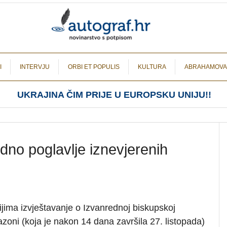
I
INTERVJU
ORBI ET POPULIS
KULTURA
ABRAHAMOVA
UKRAJINA ČIM PRIJE U EUROPSKU UNIJU!!
edno poglavlje iznevjerenih
ima izvještavanje o Izvanrednoj biskupskoj
azoni (koja je nakon 14 dana završila 27. listopada)