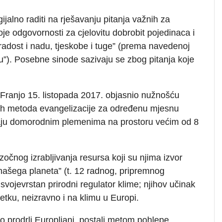
gijalno raditi na rješavanju pitanja važnih za
voje odgovornosti za cjelovitu dobrobit pojedinaca i
radost i nadu, tjeskobe i tuge” (prema navedenoj
tu”). Posebne sinode sazivaju se zbog pitanja koje
Franjo 15. listopada 2017. objasnio nužnošću
vih metoda evangelizacije za određenu mjesnu
padaju domorodnim plemenima na prostoru većim od 8
zočnog izrabljivanja resursa koji su njima izvor
ašega planeta” (t. 12 radnog, pripremnog
vojevrstan prirodni regulator klime; njihov učinak
jetku, neizravno i na klimu u Europi.
o prodrli Europljani, postali metom pohlepe