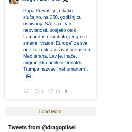
4 Jul
Papa Prevost je, nikako
slučajno, na 250. godišnjicu
osnivanja SAD-a i Dan
neovisnosti, posjetio otok
Lampedusu, simbolu, jer ga se
smatra "vratom Europe" za sve
one koji riskiraju život prelaskom
Mediterana. Lav je, inače,
migracijsku politiku Donalda
Trumpa nazvao "nehumanom".
1
10
X
Load More