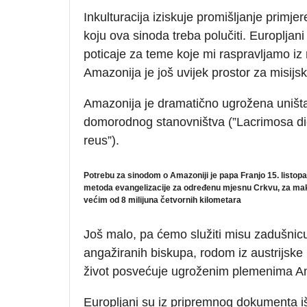
Inkulturacija iziskuje promišljanje primje
koju ova sinoda treba polučiti. Europljani
poticaje za teme koje mi raspravljamo iz
Amazonija je još uvijek prostor za misijsk
Amazonija je dramatično ugrožena uništa
domorodnog stanovništva (”Lacrimosa dies
reus”).
Potrebu za sinodom o Amazoniji je papa Franjo 15. listo
metoda evangelizacije za određenu mjesnu Crkvu, za makr
većim od 8 milijuna četvornih kilometara
Još malo, pa ćemo služiti misu zadušnic
angažiranih biskupa, rodom iz austrijske 
život posvećuje ugroženim plemenima Am
Europljani su iz pripremnog dokumenta išči