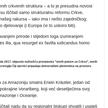
renih crkvenih struktura – a to je presudna novost
 su iščitali samo strukturalnu reformu Crkve,
 našeg rakursa – iako ima i nešto zajedničkog:
o djelovanje (i Europa će to uskoro biti).
vanjem prirode i slijedom toga izumiranjem
 illa, qua resurget ex favilla iudicandus homo
pada 2017. objasnio nužnošću pronalaska ”novih putove za Crkvu”, novih
oregiju čiji vjernici pripadaju domorodnim plemenima na prostoru
u za Amazoniju smatra Erwin Kräutler, jedan od
pokrajine Vorarlberg, koji već desetljećima svoj
azonije i Oceanije.
tali nadu da su regionalni biskupi shvatili i uspjeli