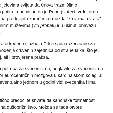
dijelovima svijeta da Crkva ”razmišlja o
o potkrala pomisao da je Papa (sluteći tvrdokornu
jena preduvjeta zaređenju) možda ”kroz mala vrata”
renim” muževima (
viri probati
) i(li) ukinuti obavezu
.
a za određene službe u Crkvi sada rezervirane za
 vođenja crkvenih zajednica od strane laika, što je,
j, ali i provjerena praksa.
 potreba za svećenicima, poglavito za svećenicima
or eurocentričnih mozgova u kardinalskom kolegiju;
 eventualno jednom u godini vidi svećenika i ima
tično predoči te shvate da kanonske formalnosti
 na dušobrižništvo. Možda se tada otvore