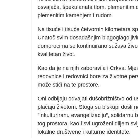
osvajača, špekulanata tlom, plemenitim 
plemenitim kamenjem i rudom.
Na tisuće i tisuće četvornih kilometara sp
Unatoč svim dosadašnjim blagoglagoljivim
domorocima se kontinuirano sužava životn
kvalitetan život.
Kao da je na njih zaboravila i Crkva. Mje
redovnice i redovnici bore za životne pe
može stići na te prostore.
Oni odbijaju odvajati dušobrižništvo od ust
plaćaju životom. Stoga su biskupi došli n
”inkulturiranu evangelizaciju”, solidarnu
tog prostora, kao i svi ugroženi diljem sv
lokalne društvene i kulturne identitete.