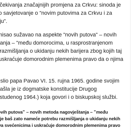
očekivanja značajnijih promjena za Crkvu: sinoda je
ao savjetovanje o ”novim putovima za Crkvu i za
ju”.
isao sužavao na aspekte ”novih putova” – novih
anja – ”među domorocima, u rasprostranjenom
zmišljanja o ukidanju nekih barijera zbog kojih taj
i uskraćuje domorodnim plemenima pravo da o njima
mislio papa Pavao VI. 15. rujna 1965. godine svojim
zašla je iz dogmatske konstitucije Drugog
studenog 1964.) koja govori i o biskupskoj službi.
vih putova” – novih metoda nagovještanja – ”među
e baš zato nameće potrebu razmišljanja o ukidanju nekih
ijeva svećenicima i uskraćuje domorodnim plemenima pravo