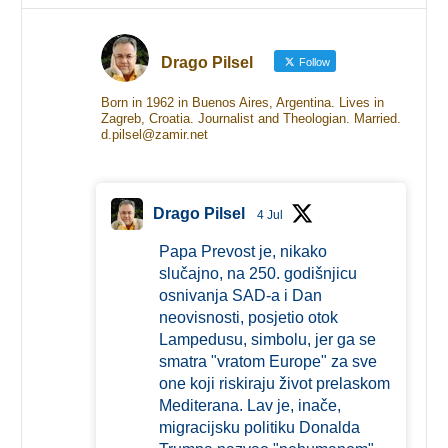
Drago Pilsel
Follow
Born in 1962 in Buenos Aires, Argentina. Lives in
Zagreb, Croatia. Journalist and Theologian. Married.
d.pilsel@zamir.net
Drago Pilsel
4 Jul
Papa Prevost je, nikako
slučajno, na 250. godišnjicu
osnivanja SAD-a i Dan
neovisnosti, posjetio otok
Lampedusu, simbolu, jer ga se
smatra "vratom Europe" za sve
one koji riskiraju život prelaskom
Mediterana. Lav je, inače,
migracijsku politiku Donalda