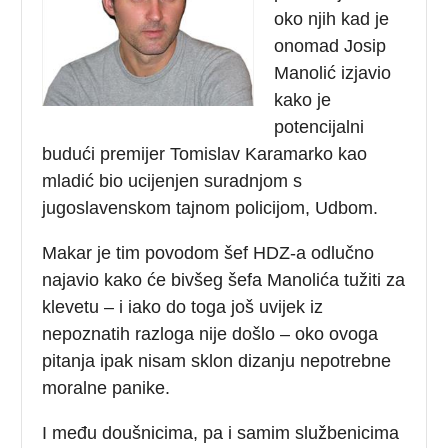
oko njih kad je
onomad Josip
Manolić izjavio
kako je
potencijalni
budući premijer Tomislav Karamarko kao
mladić bio ucijenjen suradnjom s
jugoslavenskom tajnom policijom, Udbom.
Makar je tim povodom šef HDZ-a odlučno
najavio kako će bivšeg šefa Manolića tužiti za
klevetu – i iako do toga još uvijek iz
nepoznatih razloga nije došlo – oko ovoga
pitanja ipak nisam sklon dizanju nepotrebne
moralne panike.
I među doušnicima, pa i samim službenicima