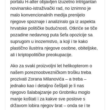
portalu H-alter objavljen izuzetno intrigantan
novinarsko-istraživački rad, no iznimno je
malo konvencionalnih medija prenijelo
njegove spoznaje i analiziralo ga iz aspekta
hrvatske političke budućnosti. Otkriće se tiče
pozadine nedavnog puta šefa opozicije sa
suprugom u inozemstvo, a koji i te kako
plastično ilustrira njegove osobne, obiteljske,
ali i kriptopolitičke preokupacije.
Ako za svaki proizvoljni let helikopterom o
našem poreznoobvezničkom trošku treba
prozivati Zorana Milanovića – a treba –
jednako kao i detaljno češljati je li nas
njegovo šalabajzanje po Grobniku moglo
manje koštati i za kakve sve poslove s
državom lobira njegov brat – onda se i te