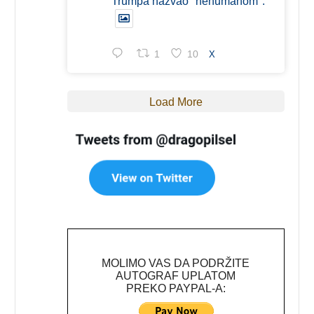
Trumpa nazvao "nehumanom".
1
10
X
Load More
MOLIMO VAS DA PODRŽITE
AUTOGRAF UPLATOM
PREKO PAYPAL-A: