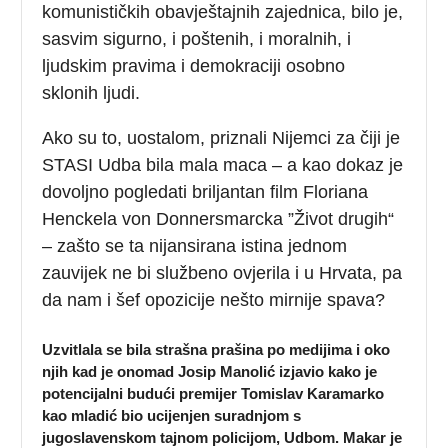
komunističkih obavještajnih zajednica, bilo je,
sasvim sigurno, i poštenih, i moralnih, i
ljudskim pravima i demokraciji osobno
sklonih ljudi.
Ako su to, uostalom, priznali Nijemci za čiji je
STASI Udba bila mala maca – a kao dokaz je
dovoljno pogledati briljantan film Floriana
Henckela von Donnersmarcka ”Život drugih“
– zašto se ta nijansirana istina jednom
zauvijek ne bi službeno ovjerila i u Hrvata, pa
da nam i šef opozicije nešto mirnije spava?
Uzvitlala se bila strašna prašina po medijima i oko
njih kad je onomad Josip Manolić izjavio kako je
potencijalni budući premijer Tomislav Karamarko
kao mladić bio ucijenjen suradnjom s
jugoslavenskom tajnom policijom, Udbom. Makar je