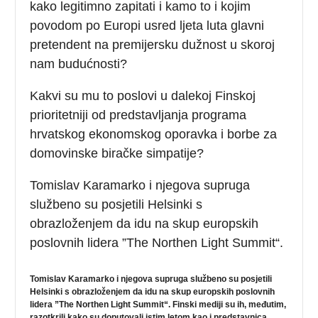
kako legitimno zapitati i kamo to i kojim
povodom po Europi usred ljeta luta glavni
pretendent na premijersku dužnost u skoroj
nam budućnosti?
Kakvi su mu to poslovi u dalekoj Finskoj
prioritetniji od predstavljanja programa
hrvatskog ekonomskog oporavka i borbe za
domovinske biračke simpatije?
Tomislav Karamarko i njegova supruga
službeno su posjetili Helsinki s
obrazloženjem da idu na skup europskih
poslovnih lidera ”The Northen Light Summit“.
Tomislav Karamarko i njegova supruga službeno su posjetili
Helsinki s obrazloženjem da idu na skup europskih poslovnih
lidera ”The Northen Light Summit“. Finski mediji su ih, međutim,
razotkrili kako su doputovali istim letom kao i predstavnica