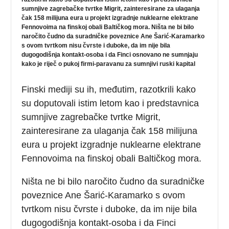
sumnjive zagrebačke tvrtke Migrit, zainteresirane za ulaganja
čak 158 milijuna eura u projekt izgradnje nuklearne elektrane
Fennovoima na finskoj obali Baltičkog mora. Ništa ne bi bilo
naročito čudno da suradničke poveznice Ane Šarić-Karamarko
s ovom tvrtkom nisu čvrste i duboke, da im nije bila
dugogodišnja kontakt-osoba i da Finci osnovano ne sumnjaju
kako je riječ o pukoj firmi-paravanu za sumnjivi ruski kapital
Finski mediji su ih, međutim, razotkrili kako
su doputovali istim letom kao i predstavnica
sumnjive zagrebačke tvrtke Migrit,
zainteresirane za ulaganja čak 158 milijuna
eura u projekt izgradnje nuklearne elektrane
Fennovoima na finskoj obali Baltičkog mora.
Ništa ne bi bilo naročito čudno da suradničke
poveznice Ane Šarić-Karamarko s ovom
tvrtkom nisu čvrste i duboke, da im nije bila
dugogodišnja kontakt-osoba i da Finci