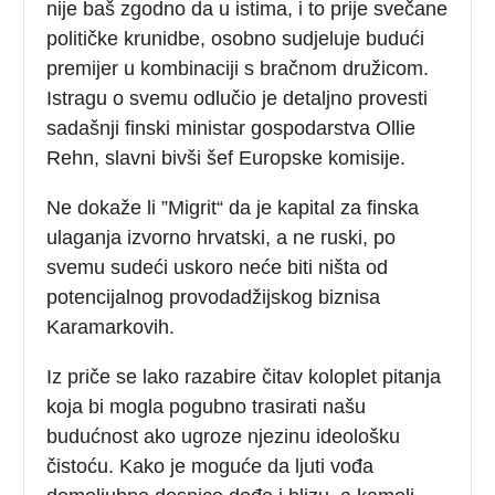
nije baš zgodno da u istima, i to prije svečane
političke krunidbe, osobno sudjeluje budući
premijer u kombinaciji s bračnom družicom.
Istragu o svemu odlučio je detaljno provesti
sadašnji finski ministar gospodarstva Ollie
Rehn, slavni bivši šef Europske komisije.
Ne dokaže li ”Migrit“ da je kapital za finska
ulaganja izvorno hrvatski, a ne ruski, po
svemu sudeći uskoro neće biti ništa od
potencijalnog provodadžijskog biznisa
Karamarkovih.
Iz priče se lako razabire čitav koloplet pitanja
koja bi mogla pogubno trasirati našu
budućnost ako ugroze njezinu ideološku
čistoću. Kako je moguće da ljuti vođa