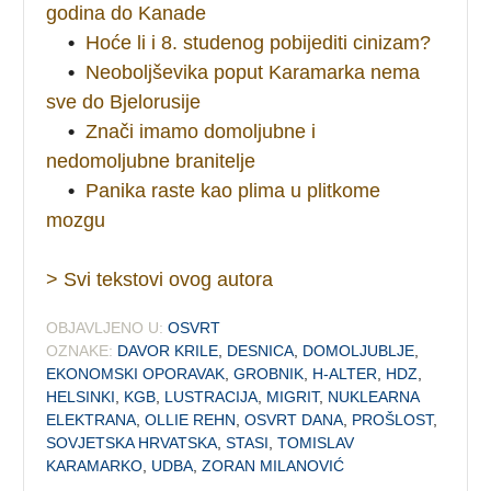
godina do Kanade
•
Hoće li i 8. studenog pobijediti cinizam?
•
Neoboljševika poput Karamarka nema
sve do Bjelorusije
•
Znači imamo domoljubne i
nedomoljubne branitelje
•
Panika raste kao plima u plitkome
mozgu
> Svi tekstovi ovog autora
OBJAVLJENO U:
OSVRT
OZNAKE:
DAVOR KRILE
,
DESNICA
,
DOMOLJUBLJE
,
EKONOMSKI OPORAVAK
,
GROBNIK
,
H-ALTER
,
HDZ
,
HELSINKI
,
KGB
,
LUSTRACIJA
,
MIGRIT
,
NUKLEARNA
ELEKTRANA
,
OLLIE REHN
,
OSVRT DANA
,
PROŠLOST
,
SOVJETSKA HRVATSKA
,
STASI
,
TOMISLAV
KARAMARKO
,
UDBA
,
ZORAN MILANOVIĆ