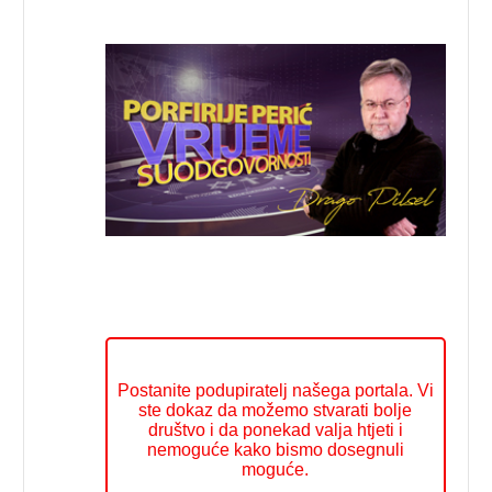
Postanite podupiratelj našega portala. Vi
ste dokaz da možemo stvarati bolje
društvo i da ponekad valja htjeti i
nemoguće kako bismo dosegnuli
moguće.