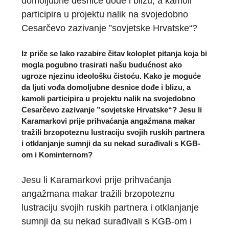
domoljubne desnice dođe i blizu, a kamoli
participira u projektu nalik na svojedobno
Cesarčevo zazivanje ”sovjetske Hrvatske“?
Iz priče se lako razabire čitav koloplet pitanja koja bi
mogla pogubno trasirati našu budućnost ako
ugroze njezinu ideološku čistoću. Kako je moguće
da ljuti vođa domoljubne desnice dođe i blizu, a
kamoli participira u projektu nalik na svojedobno
Cesarčevo zazivanje ”sovjetske Hrvatske“? Jesu li
Karamarkovi prije prihvaćanja angažmana makar
tražili brzopoteznu lustraciju svojih ruskih partnera
i otklanjanje sumnji da su nekad surađivali s KGB-
om i Kominternom?
Jesu li Karamarkovi prije prihvaćanja
angažmana makar tražili brzopoteznu
lustraciju svojih ruskih partnera i otklanjanje
sumnji da su nekad surađivali s KGB-om i