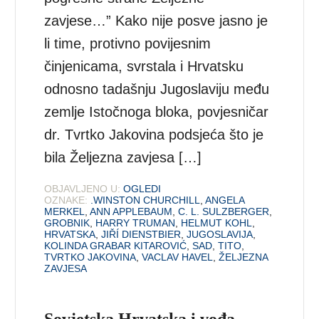
zavjese…” Kako nije posve jasno je
li time, protivno povijesnim
činjenicama, svrstala i Hrvatsku
odnosno tadašnju Jugoslaviju među
zemlje Istočnoga bloka, povjesničar
dr. Tvrtko Jakovina podsjeća što je
bila Željezna zavjesa […]
OBJAVLJENO U:
OGLEDI
OZNAKE:
.WINSTON CHURCHILL
,
ANGELA
MERKEL
,
ANN APPLEBAUM
,
C. L. SULZBERGER
,
GROBNIK
,
HARRY TRUMAN
,
HELMUT KOHL
,
HRVATSKA
,
JIŘÍ DIENSTBIER
,
JUGOSLAVIJA
,
KOLINDA GRABAR KITAROVIĆ
,
SAD
,
TITO
,
TVRTKO JAKOVINA
,
VACLAV HAVEL
,
ŽELJEZNA
ZAVJESA
Sovjetska Hrvatska i vođa