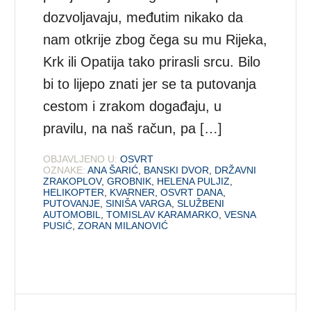
dozvoljavaju, međutim nikako da
nam otkrije zbog čega su mu Rijeka,
Krk ili Opatija tako prirasli srcu. Bilo
bi to lijepo znati jer se ta putovanja
cestom i zrakom događaju, u
pravilu, na naš račun, pa […]
OBJAVLJENO U:
OSVRT
OZNAKE:
ANA ŠARIĆ
,
BANSKI DVOR
,
DRŽAVNI
ZRAKOPLOV
,
GROBNIK
,
HELENA PULJIZ
,
HELIKOPTER
,
KVARNER
,
OSVRT DANA
,
PUTOVANJE
,
SINIŠA VARGA
,
SLUŽBENI
AUTOMOBIL
,
TOMISLAV KARAMARKO
,
VESNA
PUSIĆ
,
ZORAN MILANOVIĆ