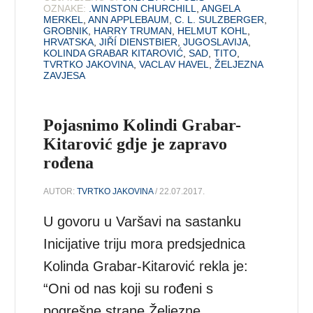
OZNAKE:
.WINSTON CHURCHILL
,
ANGELA
MERKEL
,
ANN APPLEBAUM
,
C. L. SULZBERGER
,
GROBNIK
,
HARRY TRUMAN
,
HELMUT KOHL
,
HRVATSKA
,
JIŘÍ DIENSTBIER
,
JUGOSLAVIJA
,
KOLINDA GRABAR KITAROVIĆ
,
SAD
,
TITO
,
TVRTKO JAKOVINA
,
VACLAV HAVEL
,
ŽELJEZNA
ZAVJESA
Pojasnimo Kolindi Grabar-
Kitarović gdje je zapravo
rođena
AUTOR:
TVRTKO JAKOVINA
/ 22.07.2017.
U govoru u Varšavi na sastanku
Inicijative triju mora predsjednica
Kolinda Grabar-Kitarović rekla je:
“Oni od nas koji su rođeni s
pogrešne strane Željezne