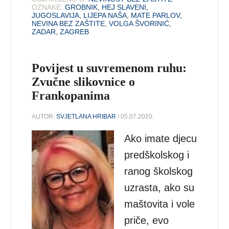
OZNAKE:
GROBNIK
,
HEJ SLAVENI
,
JUGOSLAVIJA
,
LIJEPA NAŠA
,
MATE PARLOV
,
NEVINA BEZ ZAŠTITE
,
VOLGA ŠVORINIĆ
,
ZADAR
,
ZAGREB
Povijest u suvremenom ruhu:
Zvučne slikovnice o
Frankopanima
AUTOR:
SVJETLANA HRIBAR
/ 05.07.2020.
Ako imate djecu
predškolskog i
ranog školskog
uzrasta, ako su
maštovita i vole
priče, evo