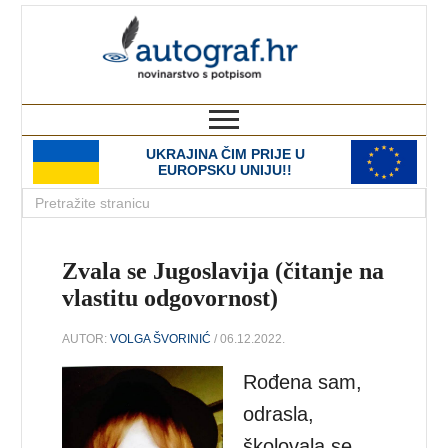
autograf.hr
novinarstvo s potpisom
UKRAJINA ČIM PRIJE U
EUROPSKU UNIJU!!
Zvala se Jugoslavija (čitanje na
vlastitu odgovornost)
AUTOR:
VOLGA ŠVORINIĆ
/ 06.12.2022.
Rođena sam,
odrasla,
školovala se,