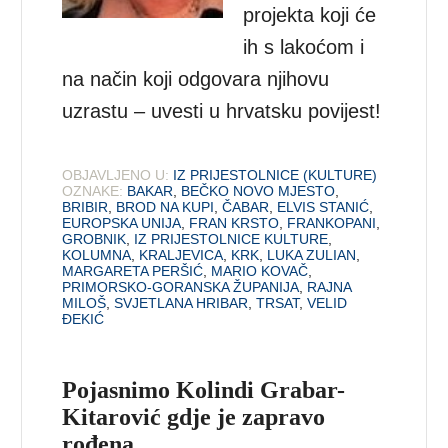
projekta koji će
ih s lakoćom i
na način koji odgovara njihovu
uzrastu – uvesti u hrvatsku povijest!
OBJAVLJENO U:
IZ PRIJESTOLNICE (KULTURE)
OZNAKE:
BAKAR
,
BEČKO NOVO MJESTO
,
BRIBIR
,
BROD NA KUPI
,
ČABAR
,
ELVIS STANIĆ
,
EUROPSKA UNIJA
,
FRAN KRSTO
,
FRANKOPANI
,
GROBNIK
,
IZ PRIJESTOLNICE KULTURE
,
KOLUMNA
,
KRALJEVICA
,
KRK
,
LUKA ZULIAN
,
MARGARETA PERŠIĆ
,
MARIO KOVAČ
,
PRIMORSKO-GORANSKA ŽUPANIJA
,
RAJNA
MILOŠ
,
SVJETLANA HRIBAR
,
TRSAT
,
VELID
ĐEKIĆ
Pojasnimo Kolindi Grabar-
Kitarović gdje je zapravo
rođena