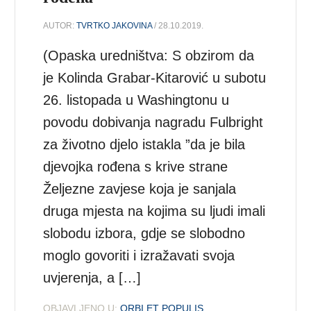
AUTOR:
TVRTKO JAKOVINA
/ 28.10.2019.
(Opaska uredništva: S obzirom da
je Kolinda Grabar-Kitarović u subotu
26. listopada u Washingtonu u
povodu dobivanja nagradu Fulbright
za životno djelo istakla ”da je bila
djevojka rođena s krive strane
Željezne zavjese koja je sanjala
druga mjesta na kojima su ljudi imali
slobodu izbora, gdje se slobodno
moglo govoriti i izražavati svoja
uvjerenja, a […]
OBJAVLJENO U:
ORBI ET POPULIS