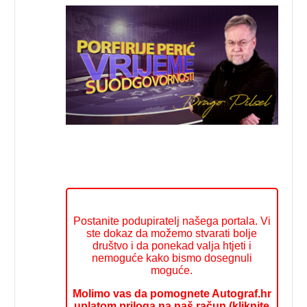
Postanite podupiratelj našega portala. Vi
ste dokaz da možemo stvarati bolje
društvo i da ponekad valja htjeti i
nemoguće kako bismo dosegnuli
moguće.
Molimo vas da pomognete Autograf.hr
uplatom priloga na naš račun (kliknite