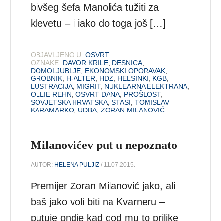
bivšeg šefa Manolića tužiti za
klevetu – i iako do toga još […]
OBJAVLJENO U:
OSVRT
OZNAKE:
DAVOR KRILE
,
DESNICA
,
DOMOLJUBLJE
,
EKONOMSKI OPORAVAK
,
GROBNIK
,
H-ALTER
,
HDZ
,
HELSINKI
,
KGB
,
LUSTRACIJA
,
MIGRIT
,
NUKLEARNA ELEKTRANA
,
OLLIE REHN
,
OSVRT DANA
,
PROŠLOST
,
SOVJETSKA HRVATSKA
,
STASI
,
TOMISLAV
KARAMARKO
,
UDBA
,
ZORAN MILANOVIĆ
Milanovićev put u nepoznato
AUTOR:
HELENA PULJIZ
/ 11.07.2015.
Premijer Zoran Milanović jako, ali
baš jako voli biti na Kvarneru –
putuje ondje kad god mu to prilike