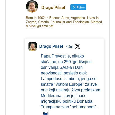
Drago Pilsel
Follow
Born in 1962 in Buenos Aires, Argentina. Lives in
Zagreb, Croatia. Journalist and Theologian. Married.
d.pilsel@zamir.net
Drago Pilsel
4 Jul
Papa Prevost je, nikako
slučajno, na 250. godišnjicu
osnivanja SAD-a i Dan
neovisnosti, posjetio otok
Lampedusu, simbolu, jer ga se
smatra "vratom Europe" za sve
one koji riskiraju život prelaskom
Mediterana. Lav je, inače,
migracijsku politiku Donalda
Trumpa nazvao "nehumanom".