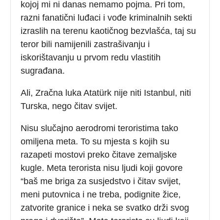
kojoj mi ni danas nemamo pojma. Pri tom,
razni fanatični luđaci i vođe kriminalnih sekti
izraslih na terenu kaotičnog bezvlašća, taj su
teror bili namijenili zastrašivanju i
iskorištavanju u prvom redu vlastitih
sugrađana.
Ali, Zračna luka Atatürk nije niti Istanbul, niti
Turska, nego čitav svijet.
Nisu slučajno aerodromi teroristima tako
omiljena meta. To su mjesta s kojih su
razapeti mostovi preko čitave zemaljske
kugle. Meta terorista nisu ljudi koji govore
“baš me briga za susjedstvo i čitav svijet,
meni putovnica i ne treba, podignite žice,
zatvorite granice i neka se svatko drži svog