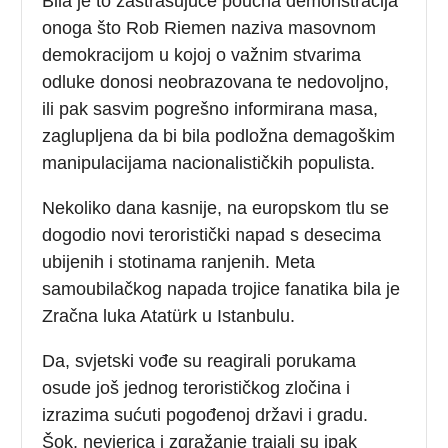
Bila je to zastrašujuće poučna demonstracija
onoga što Rob Riemen naziva masovnom
demokracijom u kojoj o važnim stvarima
odluke donosi neobrazovana te nedovoljno,
ili pak sasvim pogrešno informirana masa,
zaglupljena da bi bila podložna demagoškim
manipulacijama nacionalističkih populista.
Nekoliko dana kasnije, na europskom tlu se
dogodio novi teroristički napad s desecima
ubijenih i stotinama ranjenih. Meta
samoubilačkog napada trojice fanatika bila je
Zračna luka Atatürk u Istanbulu.
Da, svjetski vođe su reagirali porukama
osude još jednog terorističkog zločina i
izrazima sućuti pogođenoj državi i gradu.
Šok, nevjerica i zgražanje trajali su ipak