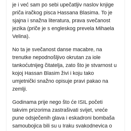
je i već sam po sebi upečatljiv naslov knjige
priča iračkog pisca Hassana Blasima. To je
sjajna i snažna literatura, prava svečanost
jezika (priče je s engleskog prevela Mihaela
Velina).
No ta je svečanost danse macabre, na
trenutke nepodnošljivo okrutan za iole
tankoćutnijeg čitatelja, zato što je stvarnost u
kojoj Hassan Blasim živi i koju tako
umjetnički snažno opisuje pravi pakao na
zemlji.
Godinama prije nego što će ISIL početi
takvim prizorima zastrašivati svijet, vreće
pune odsječenih glava i eskadroni bombaša
samoubojica bili su u Iraku svakodnevica o