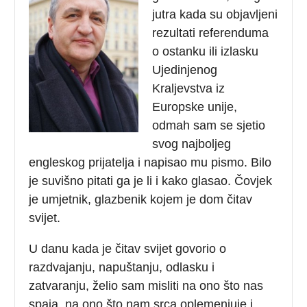
jutra kada su objavljeni
rezultati referenduma
o ostanku ili izlasku
Ujedinjenog
Kraljevstva iz
Europske unije,
odmah sam se sjetio
svog najboljeg
engleskog prijatelja i napisao mu pismo. Bilo
je suvišno pitati ga je li i kako glasao. Čovjek
je umjetnik, glazbenik kojem je dom čitav
svijet.
U danu kada je čitav svijet govorio o
razdvajanju, napuštanju, odlasku i
zatvaranju, želio sam misliti na ono što nas
spaja, na ono što nam srca oplemenjuje i