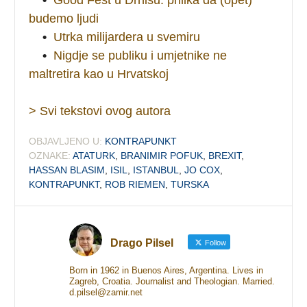
budemo ljudi
•
Utrka milijardera u svemiru
•
Nigdje se publiku i umjetnike ne
maltretira kao u Hrvatskoj
> Svi tekstovi ovog autora
OBJAVLJENO U:
KONTRAPUNKT
OZNAKE:
ATATURK
,
BRANIMIR POFUK
,
BREXIT
,
HASSAN BLASIM
,
ISIL
,
ISTANBUL
,
JO COX
,
KONTRAPUNKT
,
ROB RIEMEN
,
TURSKA
Drago Pilsel
Follow
Born in 1962 in Buenos Aires, Argentina. Lives in
Zagreb, Croatia. Journalist and Theologian. Married.
d.pilsel@zamir.net