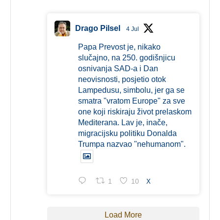
Drago Pilsel
4 Jul
Papa Prevost je, nikako
slučajno, na 250. godišnjicu
osnivanja SAD-a i Dan
neovisnosti, posjetio otok
Lampedusu, simbolu, jer ga se
smatra "vratom Europe" za sve
one koji riskiraju život prelaskom
Mediterana. Lav je, inače,
migracijsku politiku Donalda
Trumpa nazvao "nehumanom".
1
10
X
Load More