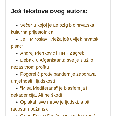
Još tekstova ovog autora:
•
Večer u kojoj je Leipzig bio hrvatska
kulturna prijestolnica
•
Je li Miroslav Krleža još uvijek hrvatski
pisac?
•
Andrej Plenković i HNK Zagreb
•
Debakl u Afganistanu: sve je služilo
nezasitnom profitu
•
Pogorelić protiv pandemije zaborava
umjetnosti i ljudskosti
•
"Misa Mediterana" je blasfemija i
dekadencija. Ali ne škodi
•
Oplakati sve mrtve je ljudski, a biti
radostan božanski
•
Good Fest u Drnišu: prilika da (opet)