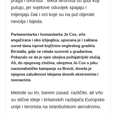
praga i dvorišta”. Meta terorista su ljudi koji
putuju, jer svjetove oduvijek spajaju i
mijenjaju čak i oni koje su na put otjerale
nevolja i bijeda.
Parlamentarka i humanitarka Jo Cox, vrlo
angažirana i oko izbjeglica, upucana je i zaklana
usred dana ispred knjižnice engleskog gradića
Birstalla, gdje se rebala susresti s građanima.
Pokazalo se da je njen ubojica psihijatrijski slučaj.
Ali, do njegovog zločina, ubojstva Jo Cox u jeku
nacionalističke kampanje za Brexit, dovela je
njegova zaluđenost idejama desnih ekstremista i
neonacista
Metode su im, barem zasad, različite, ali vrlo
su slične ideje i britanskih razbijača Europske
unije i terorista na istanbulskom aerodromu.