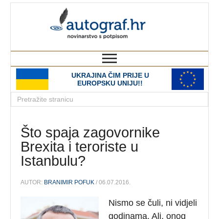
autograf.hr
novinarstvo s potpisom
UKRAJINA ČIM PRIJE U
EUROPSKU UNIJU!!
Što spaja zagovornike
Brexita i teroriste u
Istanbulu?
AUTOR:
BRANIMIR POFUK
/ 06.07.2016.
Nismo se čuli, ni vidjeli
godinama. Ali, onog