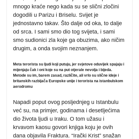
mnogo kraće nego kada su se slični zločini
dogodili u Parizu i Briselu. Svijet je
jednostavno takav. Što dalje od oka, to dalje
od srca. I sami smo dio tog svijeta, i sami
smo sudionici zla koje ga obuzima, ako ničim
drugim, a onda svojim neznanjem.
Meta terorista su ljudi koji putuju, jer svjetove oduvijek spajaju i
mijenjaju čak i oni koje su na put otjerale nevolja i bijeda.
Metode su im, barem zasad, različite, ali vrlo su slične ideje i
britanskih razbijača Europske unije i terorista na istanbulskom
aerodromu
Napadi poput ovog posljednjeg u Istanbulu
već su, na primjer, godinama i desetljećima
dio života ljudi u Iraku. O tom užasu i
krvavom kaosu govori knjiga koju je ovih
dana objavila Fraktura. “Irački Krist” snažan