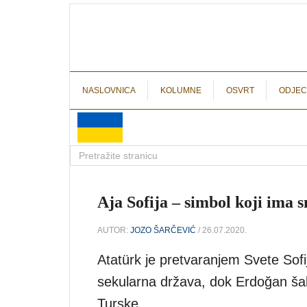
NASLOVNICA
KOLUMNE
OSVRT
ODJEC
Aja Sofija – simbol koji ima 
AUTOR:
JOZO ŠARČEVIĆ
/ 26.07.2020.
Atatürk je pretvaranjem Svete Sofi
sekularna država, dok Erdoğan šalj
Turske