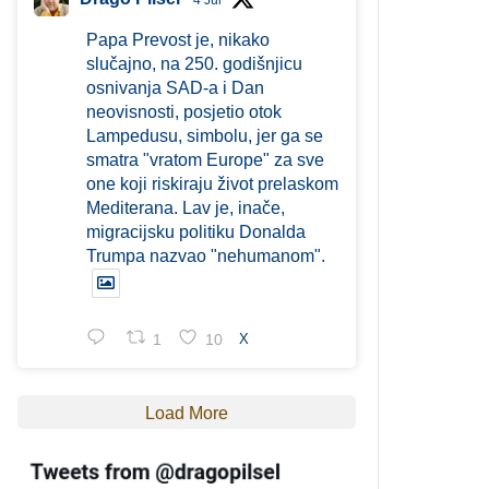
4 Jul
Papa Prevost je, nikako
slučajno, na 250. godišnjicu
osnivanja SAD-a i Dan
neovisnosti, posjetio otok
Lampedusu, simbolu, jer ga se
smatra "vratom Europe" za sve
one koji riskiraju život prelaskom
Mediterana. Lav je, inače,
migracijsku politiku Donalda
Trumpa nazvao "nehumanom".
1
10
X
Load More