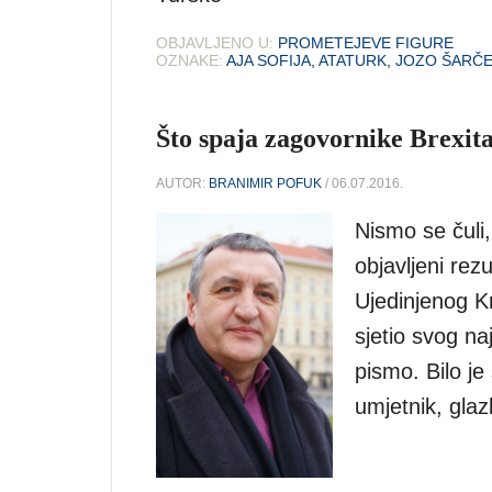
OBJAVLJENO U:
PROMETEJEVE FIGURE
OZNAKE:
AJA SOFIJA
,
ATATURK
,
JOZO ŠARČE
Što spaja zagovornike Brexita 
AUTOR:
BRANIMIR POFUK
/ 06.07.2016.
Nismo se čuli,
objavljeni rez
Ujedinjenog K
sjetio svog na
pismo. Bilo je 
umjetnik, glaz