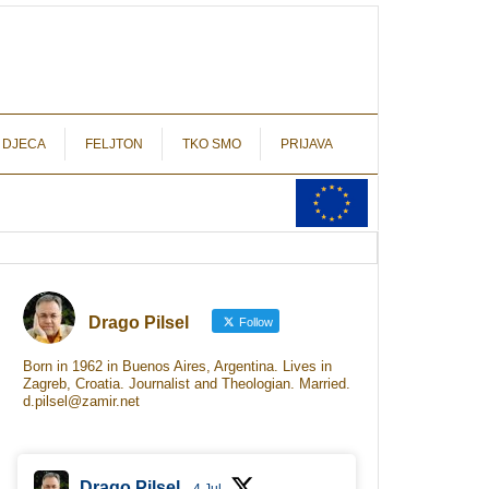
autograf.hr
novinarstvo s potpisom
 DJECA
FELJTON
TKO SMO
PRIJAVA
Drago Pilsel
Follow
Born in 1962 in Buenos Aires, Argentina. Lives in
Zagreb, Croatia. Journalist and Theologian. Married.
d.pilsel@zamir.net
Drago Pilsel