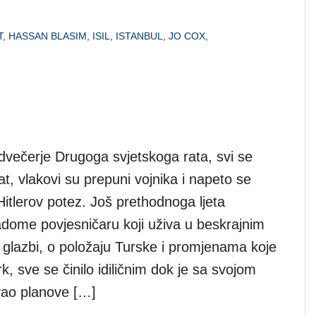
T
,
HASSAN BLASIM
,
ISIL
,
ISTANBUL
,
JO COX
,
edvečerje Drugoga svjetskoga rata, svi se
t, vlakovi su prepuni vojnika i napeto se
Hitlerov potez. Još prethodnoga ljeta
ome povjesničaru koji uživa u beskrajnim
glazbi, o položaju Turske i promjenama koje
rk, sve se činilo idiličnim dok je sa svojom
vao planove […]