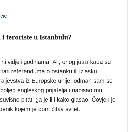
VIĆ
i teroriste u Istanbulu?
 ni vidjeli godinama. Ali, onog jutra kada su
ultati referenduma o ostanku ili izlasku
raljevstva iz Europske unije, odmah sam se
jboljeg engleskog prijatelja i napisao mu
suvišno pitati ga je li i kako glasao. Čovjek je
benik kojem je dom čitav svijet.