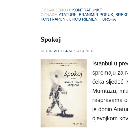
OBJAVLJENO U:
KONTRAPUNKT
OZNAKE:
ATATURK
,
BRANIMIR POFUK
,
BREXI
KONTRAPUNKT
,
ROB RIEMEN
,
TURSKA
Spokoj
AUTOR:
AUTOGRAF
/ 24.04.2016.
Istanbul u pr
spremaju za ra
čeka sljedeći 
Mumtazu, mlad
raspravama o 
je donio Atatu
djevojkom ko