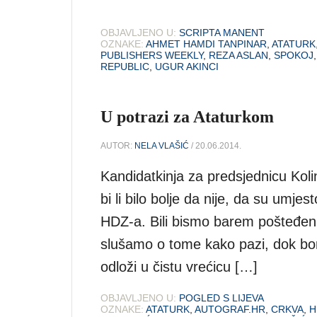
OBJAVLJENO U:
SCRIPTA MANENT
OZNAKE:
AHMET HAMDI TANPINAR
,
ATATURK
PUBLISHERS WEEKLY
,
REZA ASLAN
,
SPOKOJ
REPUBLIC
,
UGUR AKINCI
U potrazi za Ataturkom
AUTOR:
NELA VLAŠIĆ
/ 20.06.2014.
Kandidatkinja za predsjednicu Koli
bi li bilo bolje da nije, da su umjes
HDZ-a. Bili bismo barem pošteđen
slušamo o tome kako pazi, dok bo
odloži u čistu vrećicu […]
OBJAVLJENO U:
POGLED S LIJEVA
OZNAKE:
ATATURK
,
AUTOGRAF.HR
,
CRKVA
,
H