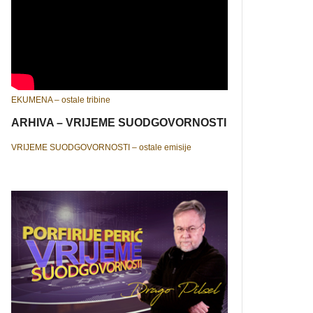
EKUMENA – ostale tribine
ARHIVA – VRIJEME SUODGOVORNOSTI
VRIJEME SUODGOVORNOSTI – ostale emisije