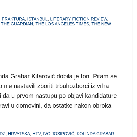
,
FRAKTURA
,
ISTANBUL
,
LITERARY FICTION REVIEW
,
,
THE GUARDIAN
,
THE LOS ANGELES TIMES
,
THE NEW
nda Grabar Kitarović dobila je ton. Pitam se
to nje nastavili zboriti trbuhozborci iz vrha
i da u prvom nastupu po objavi kandidature
ravi u domovini, da ostatke nakon obroka
DZ
,
HRVATSKA
,
HTV
,
IVO JOSIPOVIĆ
,
KOLINDA GRABAR