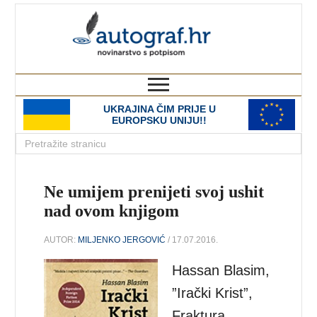
autograf.hr
novinarstvo s potpisom
UKRAJINA ČIM PRIJE U
EUROPSKU UNIJU!!
Ne umijem prenijeti svoj ushit
nad ovom knjigom
AUTOR:
MILJENKO JERGOVIĆ
/ 17.07.2016.
Hassan Blasim,
”Irački Krist”,
Fraktura,