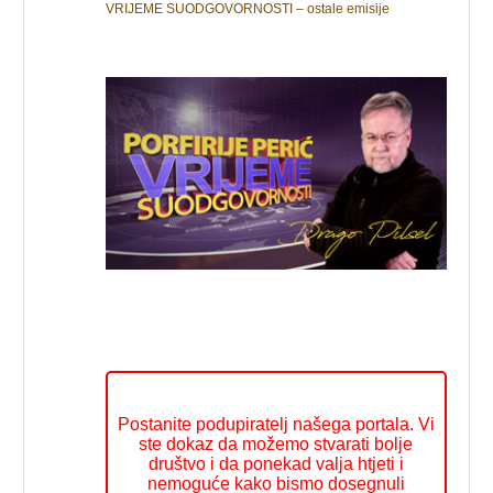
VRIJEME SUODGOVORNOSTI – ostale emisije
Postanite podupiratelj našega portala. Vi
ste dokaz da možemo stvarati bolje
društvo i da ponekad valja htjeti i
nemoguće kako bismo dosegnuli