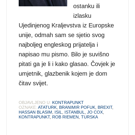
ostanku ili
izlasku
Ujedinjenog Kraljevstva iz Europske
unije, odmah sam se sjetio svog
najboljeg engleskog prijatelja i
napisao mu pismo. Bilo je suvišno
pitati ga je li i kako glasao. Čovjek je
umjetnik, glazbenik kojem je dom
čitav svijet.
OBJAVLJENO U:
KONTRAPUNKT
OZNAKE:
ATATURK
,
BRANIMIR POFUK
,
BREXIT
,
HASSAN BLASIM
,
ISIL
,
ISTANBUL
,
JO COX
,
KONTRAPUNKT
,
ROB RIEMEN
,
TURSKA