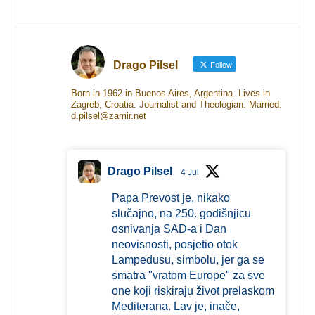
Drago Pilsel
Follow
Born in 1962 in Buenos Aires, Argentina. Lives in
Zagreb, Croatia. Journalist and Theologian. Married.
d.pilsel@zamir.net
Drago Pilsel
4 Jul
Papa Prevost je, nikako
slučajno, na 250. godišnjicu
osnivanja SAD-a i Dan
neovisnosti, posjetio otok
Lampedusu, simbolu, jer ga se
smatra "vratom Europe" za sve
one koji riskiraju život prelaskom
Mediterana. Lav je, inače,