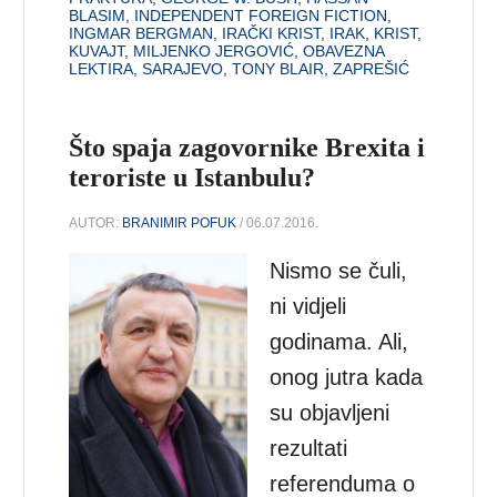
BLASIM
,
INDEPENDENT FOREIGN FICTION
,
INGMAR BERGMAN
,
IRAČKI KRIST
,
IRAK
,
KRIST
,
KUVAJT
,
MILJENKO JERGOVIĆ
,
OBAVEZNA
LEKTIRA
,
SARAJEVO
,
TONY BLAIR
,
ZAPREŠIĆ
Što spaja zagovornike Brexita i
teroriste u Istanbulu?
AUTOR:
BRANIMIR POFUK
/ 06.07.2016.
Nismo se čuli,
ni vidjeli
godinama. Ali,
onog jutra kada
su objavljeni
rezultati
referenduma o