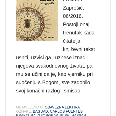
Zaprešić,
06/2016.
Postoji onaj
trenutak kada
čitatelja
književni tekst
ushiti, uzvisi ga i uznese iznad
njegova svakodnevnog života, pa
mu se učini da je, kao vjerniku pri
suočenju s Bogom, sve zadobilo
svoj konačni razlog i smisao.
OBJAVLJENO U:
OBAVEZNA LEKTIRA
OZNAKE:
BAGDAD
,
CARLOS FUENTES
,
FRAKTURA
,
GEORGE W. BUSH
,
HASSAN