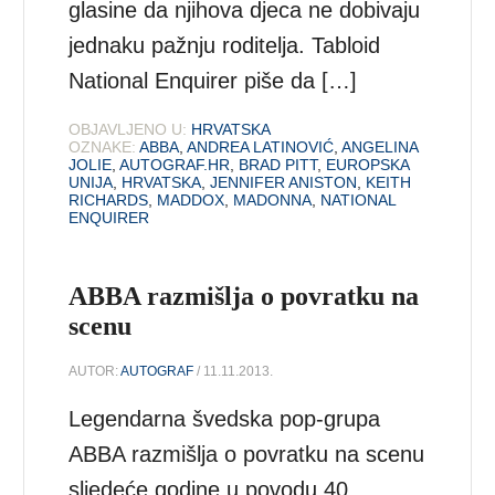
glasine da njihova djeca ne dobivaju
jednaku pažnju roditelja. Tabloid
National Enquirer piše da […]
OBJAVLJENO U:
HRVATSKA
OZNAKE:
ABBA
,
ANDREA LATINOVIĆ
,
ANGELINA
JOLIE
,
AUTOGRAF.HR
,
BRAD PITT
,
EUROPSKA
UNIJA
,
HRVATSKA
,
JENNIFER ANISTON
,
KEITH
RICHARDS
,
MADDOX
,
MADONNA
,
NATIONAL
ENQUIRER
ABBA razmišlja o povratku na
scenu
AUTOR:
AUTOGRAF
/ 11.11.2013.
Legendarna švedska pop-grupa
ABBA razmišlja o povratku na scenu
sljedeće godine u povodu 40.