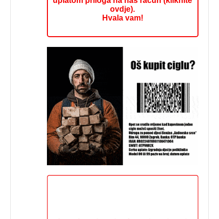
uplatom priloga na naš račun (kliknite
ovdje).
Hvala vam!