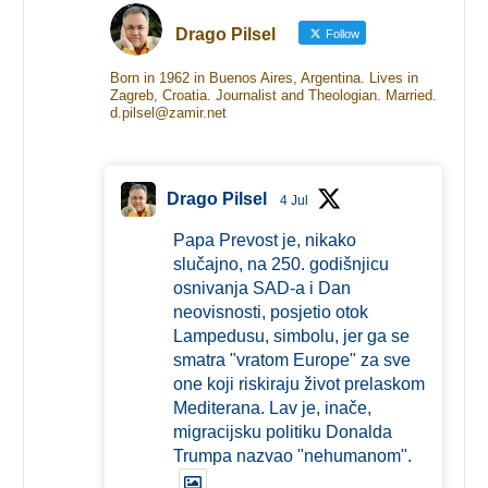
Drago Pilsel
Follow
Born in 1962 in Buenos Aires, Argentina. Lives in
Zagreb, Croatia. Journalist and Theologian. Married.
d.pilsel@zamir.net
Drago Pilsel
4 Jul
Papa Prevost je, nikako
slučajno, na 250. godišnjicu
osnivanja SAD-a i Dan
neovisnosti, posjetio otok
Lampedusu, simbolu, jer ga se
smatra "vratom Europe" za sve
one koji riskiraju život prelaskom
Mediterana. Lav je, inače,
migracijsku politiku Donalda
Trumpa nazvao "nehumanom".