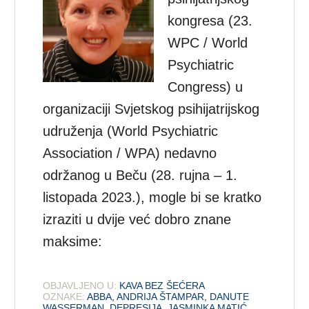
kongresa (23.
WPC / World
Psychiatric
Congress) u
organizaciji Svjetskog psihijatrijskog
udruženja (World Psychiatric
Association / WPA) nedavno
održanog u Beču (28. rujna – 1.
listopada 2023.), mogle bi se kratko
izraziti u dvije već dobro znane
maksime:
OBJAVLJENO U:
KAVA BEZ ŠEĆERA
OZNAKE:
ABBA
,
ANDRIJA ŠTAMPAR
,
DANUTE
WASSERMAN
,
DEPRESIJA
,
JASMINKA MATIĆ
,