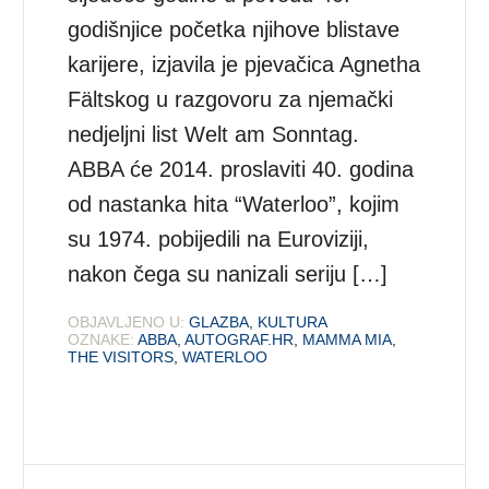
godišnjice početka njihove blistave
karijere, izjavila je pjevačica Agnetha
Fältskog u razgovoru za njemački
nedjeljni list Welt am Sonntag.
ABBA će 2014. proslaviti 40. godina
od nastanka hita “Waterloo”, kojim
su 1974. pobijedili na Euroviziji,
nakon čega su nanizali seriju […]
OBJAVLJENO U:
GLAZBA
,
KULTURA
OZNAKE:
ABBA
,
AUTOGRAF.HR
,
MAMMA MIA
,
THE VISITORS
,
WATERLOO