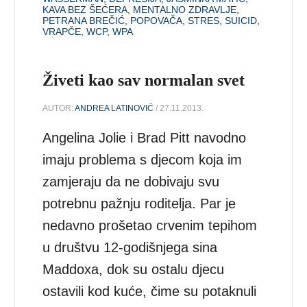
KAVA BEZ ŠEĆERA
,
MENTALNO ZDRAVLJE
,
PETRANA BREČIĆ
,
POPOVAČA
,
STRES
,
SUICID
,
VRAPČE
,
WCP
,
WPA
Živeti kao sav normalan svet
AUTOR:
ANDREA LATINOVIĆ
/ 27.11.2013.
Angelina Jolie i Brad Pitt navodno
imaju problema s djecom koja im
zamjeraju da ne dobivaju svu
potrebnu pažnju roditelja. Par je
nedavno prošetao crvenim tepihom
u društvu 12-godišnjega sina
Maddoxa, dok su ostalu djecu
ostavili kod kuće, čime su potaknuli