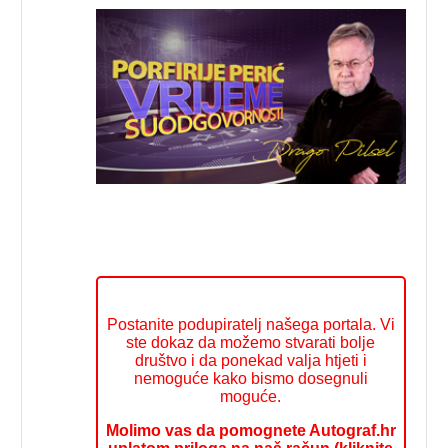
Postanite podupiratelj našega portala. Vi
ste dokaz da možemo stvarati bolje
društvo i da ponekad valja htjeti i
nemoguće kako bismo dosegnuli
moguće.
Molimo vas da pomognete Autograf.hr