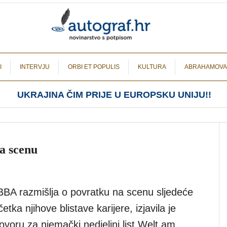
I
INTERVJU
ORBI ET POPULIS
KULTURA
ABRAHAMOVA
UKRAJINA ČIM PRIJE U EUROPSKU UNIJU!!
a scenu
A razmišlja o povratku na scenu sljedeće
ka njihove blistave karijere, izjavila je
voru za njemački nedjeljni list Welt am