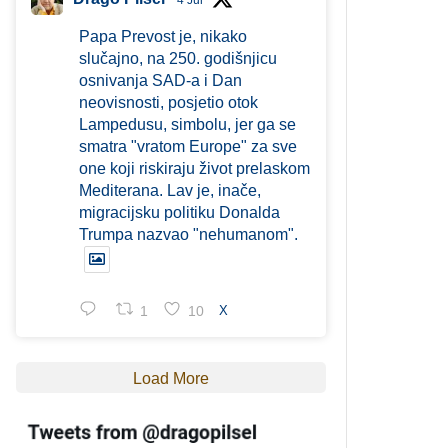
4 Jul
Papa Prevost je, nikako
slučajno, na 250. godišnjicu
osnivanja SAD-a i Dan
neovisnosti, posjetio otok
Lampedusu, simbolu, jer ga se
smatra "vratom Europe" za sve
one koji riskiraju život prelaskom
Mediterana. Lav je, inače,
migracijsku politiku Donalda
Trumpa nazvao "nehumanom".
1
10
X
Load More