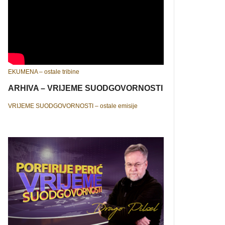
EKUMENA – ostale tribine
ARHIVA – VRIJEME SUODGOVORNOSTI
VRIJEME SUODGOVORNOSTI – ostale emisije