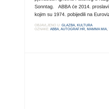
Sonntag. ABBA će 2014. proslaviti
kojim su 1974. pobijedili na Euroviz
OBJAVLJENO U:
GLAZBA
,
KULTURA
OZNAKE:
ABBA
,
AUTOGRAF.HR
,
MAMMA MIA
,