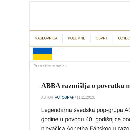
NASLOVNICA
KOLUMNE
OSVRT
ODJEC
ABBA razmišlja o povratku n
AUTOR:
AUTOGRAF
/ 11.11.2013.
Legendarna švedska pop-grupa ABB
godine u povodu 40. godišnjice počet
pjevačica Agnetha Fältskog u razgo