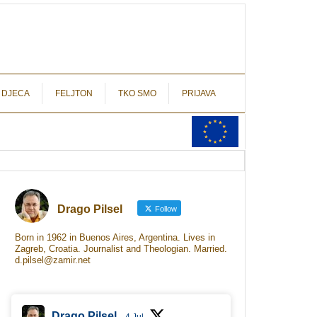
autograf.hr
novinarstvo s potpisom
 DJECA
FELJTON
TKO SMO
PRIJAVA
Drago Pilsel
Follow
Born in 1962 in Buenos Aires, Argentina. Lives in
Zagreb, Croatia. Journalist and Theologian. Married.
d.pilsel@zamir.net
Drago Pilsel