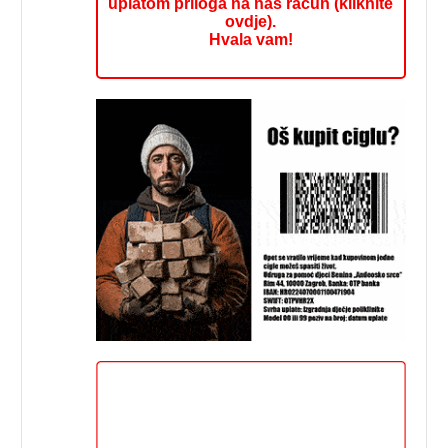
uplatom priloga na naš račun (kliknite
ovdje).
Hvala vam!