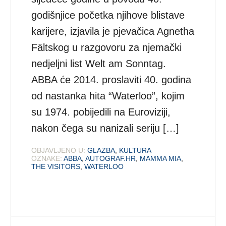
godišnjice početka njihove blistave
karijere, izjavila je pjevačica Agnetha
Fältskog u razgovoru za njemački
nedjeljni list Welt am Sonntag.
ABBA će 2014. proslaviti 40. godina
od nastanka hita “Waterloo”, kojim
su 1974. pobijedili na Euroviziji,
nakon čega su nanizali seriju […]
OBJAVLJENO U:
GLAZBA
,
KULTURA
OZNAKE:
ABBA
,
AUTOGRAF.HR
,
MAMMA MIA
,
THE VISITORS
,
WATERLOO