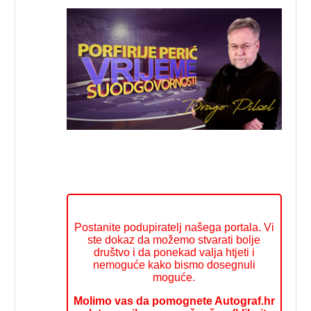
Postanite podupiratelj našega portala. Vi
ste dokaz da možemo stvarati bolje
društvo i da ponekad valja htjeti i
nemoguće kako bismo dosegnuli
moguće.
Molimo vas da pomognete Autograf.hr