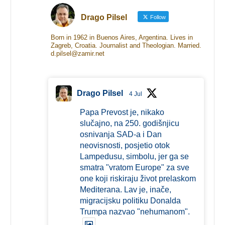
Drago Pilsel
Follow
Born in 1962 in Buenos Aires, Argentina. Lives in
Zagreb, Croatia. Journalist and Theologian. Married.
d.pilsel@zamir.net
Drago Pilsel
4 Jul
Papa Prevost je, nikako
slučajno, na 250. godišnjicu
osnivanja SAD-a i Dan
neovisnosti, posjetio otok
Lampedusu, simbolu, jer ga se
smatra "vratom Europe" za sve
one koji riskiraju život prelaskom
Mediterana. Lav je, inače,
migracijsku politiku Donalda
Trumpa nazvao "nehumanom".