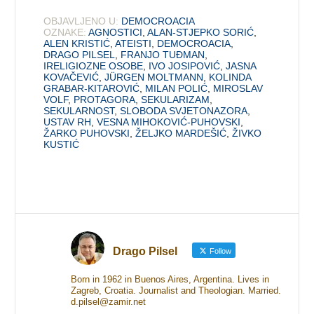
OBJAVLJENO U:
DEMOCROACIA
OZNAKE:
AGNOSTICI
,
ALAN-STJEPKO SORIĆ
,
ALEN KRISTIĆ
,
ATEISTI
,
DEMOCROACIA
,
DRAGO PILSEL
,
FRANJO TUĐMAN
,
IRELIGIOZNE OSOBE
,
IVO JOSIPOVIĆ
,
JASNA
KOVAČEVIĆ
,
JÜRGEN MOLTMANN
,
KOLINDA
GRABAR-KITAROVIĆ
,
MILAN POLIĆ
,
MIROSLAV
VOLF
,
PROTAGORA
,
SEKULARIZAM
,
SEKULARNOST
,
SLOBODA SVJETONAZORA
,
USTAV RH
,
VESNA MIHOKOVIĆ-PUHOVSKI
,
ŽARKO PUHOVSKI
,
ŽELJKO MARDEŠIĆ
,
ŽIVKO
KUSTIĆ
Drago Pilsel
Follow
Born in 1962 in Buenos Aires, Argentina. Lives in
Zagreb, Croatia. Journalist and Theologian. Married.
d.pilsel@zamir.net