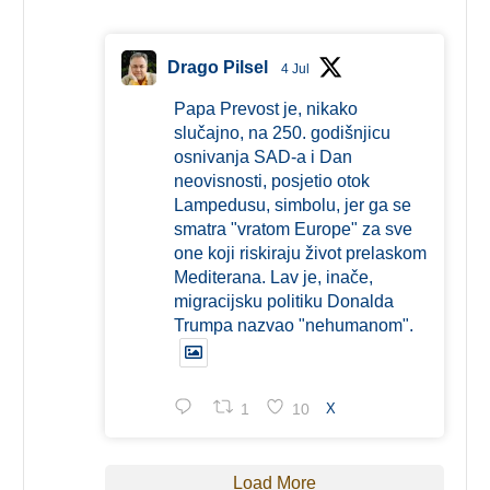
Drago Pilsel
4 Jul
Papa Prevost je, nikako
slučajno, na 250. godišnjicu
osnivanja SAD-a i Dan
neovisnosti, posjetio otok
Lampedusu, simbolu, jer ga se
smatra "vratom Europe" za sve
one koji riskiraju život prelaskom
Mediterana. Lav je, inače,
migracijsku politiku Donalda
Trumpa nazvao "nehumanom".
1
10
X
Load More