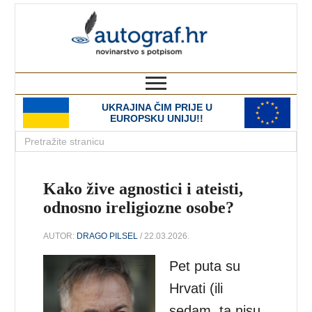
autograf.hr
novinarstvo s potpisom
UKRAJINA ČIM PRIJE U
EUROPSKU UNIJU!!
Kako žive agnostici i ateisti,
odnosno ireligiozne osobe?
AUTOR:
DRAGO PILSEL
/ 22.03.2026.
Pet puta su
Hrvati (ili
sedam, ta nisu