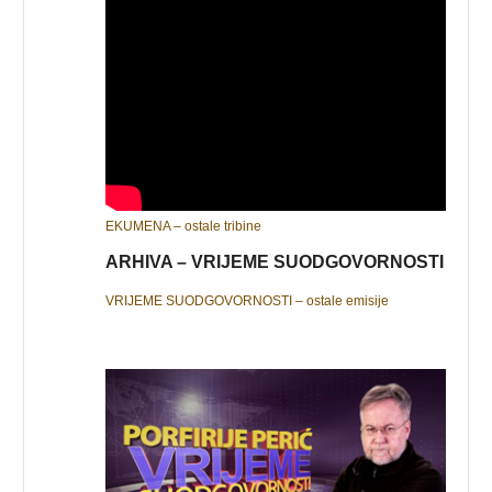
EKUMENA – ostale tribine
ARHIVA – VRIJEME SUODGOVORNOSTI
VRIJEME SUODGOVORNOSTI – ostale emisije