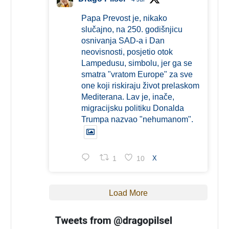
Papa Prevost je, nikako
slučajno, na 250. godišnjicu
osnivanja SAD-a i Dan
neovisnosti, posjetio otok
Lampedusu, simbolu, jer ga se
smatra "vratom Europe" za sve
one koji riskiraju život prelaskom
Mediterana. Lav je, inače,
migracijsku politiku Donalda
Trumpa nazvao "nehumanom".
1
10
X
Load More