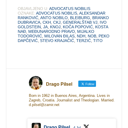
OBJAVLJENO U:
ADVOCATUS NOBILIS
OZNAKE:
ADVOCATUS NOBILIS
,
ALEKSANDAR
RANKOVIĆ
,
ANTO NOBILO
,
BLEIBURG
,
BRANKO
DUBRAVICA
,
CKH
,
CKJ
,
GENERALŠTAB VJ
,
IVO
GOLDSTEIN
,
JA
,
KNOJ
,
KOČA POPOVIĆ
,
KOSTA
NAĐ
,
MEĐUNARODNO PRAVO
,
MIJALKO
TODOROVIĆ
,
MILOVAN ĐILAS
,
NDH
,
NOB
,
PEKO
DAPČEVIĆ
,
STEVO KRAJAČIĆ
,
TERZIĆ
,
TITO
Drago Pilsel
Follow
Born in 1962 in Buenos Aires, Argentina. Lives in
Zagreb, Croatia. Journalist and Theologian. Married.
d.pilsel@zamir.net
Drago Pilsel
4 Jul