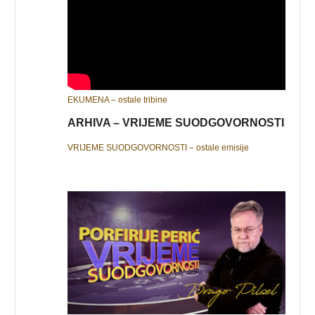
EKUMENA – ostale tribine
ARHIVA – VRIJEME SUODGOVORNOSTI
VRIJEME SUODGOVORNOSTI – ostale emisije