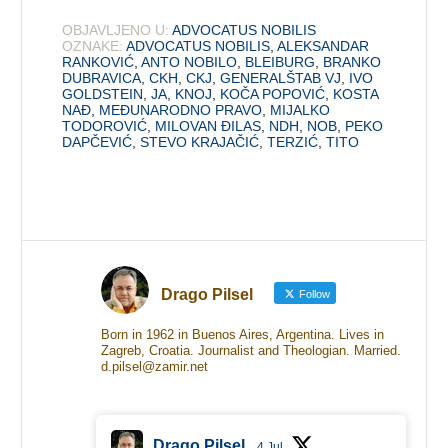
OBJAVLJENO U:
ADVOCATUS NOBILIS
OZNAKE:
ADVOCATUS NOBILIS
,
ALEKSANDAR
RANKOVIĆ
,
ANTO NOBILO
,
BLEIBURG
,
BRANKO
DUBRAVICA
,
CKH
,
CKJ
,
GENERALŠTAB VJ
,
IVO
GOLDSTEIN
,
JA
,
KNOJ
,
KOČA POPOVIĆ
,
KOSTA
NAĐ
,
MEĐUNARODNO PRAVO
,
MIJALKO
TODOROVIĆ
,
MILOVAN ĐILAS
,
NDH
,
NOB
,
PEKO
DAPČEVIĆ
,
STEVO KRAJAČIĆ
,
TERZIĆ
,
TITO
Drago Pilsel
Follow
Born in 1962 in Buenos Aires, Argentina. Lives in
Zagreb, Croatia. Journalist and Theologian. Married.
d.pilsel@zamir.net
Drago Pilsel
4 Jul