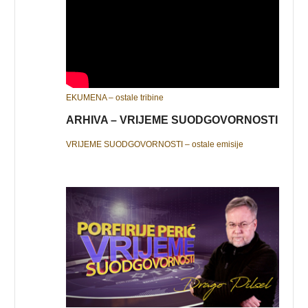
EKUMENA – ostale tribine
ARHIVA – VRIJEME SUODGOVORNOSTI
VRIJEME SUODGOVORNOSTI – ostale emisije