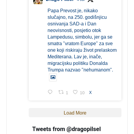
Papa Prevost je, nikako
slučajno, na 250. godišnjicu
osnivanja SAD-a i Dan
neovisnosti, posjetio otok
Lampedusu, simbolu, jer ga se
smatra "vratom Europe" za sve
one koji riskiraju život prelaskom
Mediterana. Lav je, inače,
migracijsku politiku Donalda
Trumpa nazvao "nehumanom".
1
10
X
Load More