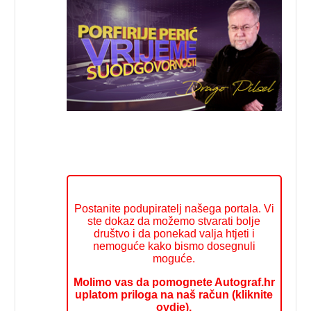
Postanite podupiratelj našega portala. Vi
ste dokaz da možemo stvarati bolje
društvo i da ponekad valja htjeti i
nemoguće kako bismo dosegnuli
moguće.
Molimo vas da pomognete Autograf.hr
uplatom priloga na naš račun (kliknite
ovdje).