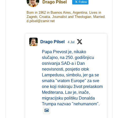
Drago Pilsel
Follow
Born in 1962 in Buenos Aires, Argentina. Lives in
Zagreb, Croatia. Journalist and Theologian. Married.
d.pilsel@zamir.net
Drago Pilsel
4 Jul
Papa Prevost je, nikako
slučajno, na 250. godišnjicu
osnivanja SAD-a i Dan
neovisnosti, posjetio otok
Lampedusu, simbolu, jer ga se
smatra "vratom Europe" za sve
one koji riskiraju život prelaskom
Mediterana. Lav je, inače,
migracijsku politiku Donalda
Trumpa nazvao "nehumanom".