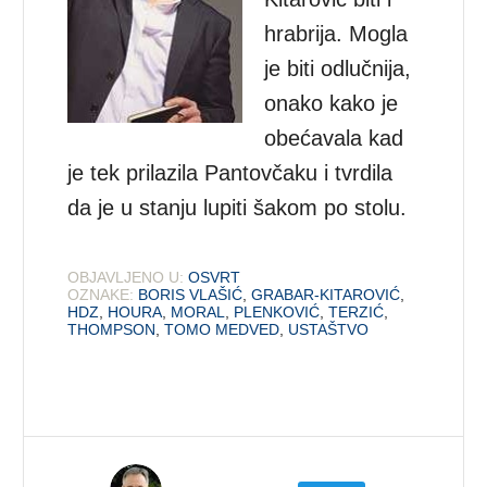
hrabrija. Mogla
je biti odlučnija,
onako kako je
obećavala kad
je tek prilazila Pantovčaku i tvrdila
da je u stanju lupiti šakom po stolu.
OBJAVLJENO U:
OSVRT
OZNAKE:
BORIS VLAŠIĆ
,
GRABAR-KITAROVIĆ
,
HDZ
,
HOURA
,
MORAL
,
PLENKOVIĆ
,
TERZIĆ
,
THOMPSON
,
TOMO MEDVED
,
USTAŠTVO