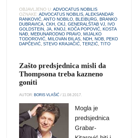
OBJAVLJENO U:
ADVOCATUS NOBILIS
OZNAKE:
ADVOCATUS NOBILIS
,
ALEKSANDAR
RANKOVIĆ
,
ANTO NOBILO
,
BLEIBURG
,
BRANKO
DUBRAVICA
,
CKH
,
CKJ
,
GENERALŠTAB VJ
,
IVO
GOLDSTEIN
,
JA
,
KNOJ
,
KOČA POPOVIĆ
,
KOSTA
NAĐ
,
MEĐUNARODNO PRAVO
,
MIJALKO
TODOROVIĆ
,
MILOVAN ĐILAS
,
NDH
,
NOB
,
PEKO
DAPČEVIĆ
,
STEVO KRAJAČIĆ
,
TERZIĆ
,
TITO
Zašto predsjednica misli da
Thompsona treba kazneno
goniti
AUTOR:
BORIS VLAŠIĆ
/ 11.08.2017.
Mogla je
predsjednica
Grabar-
Kitarović biti i