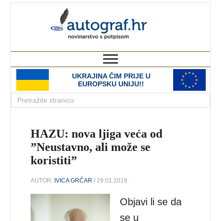
autograf.hr
novinarstvo s potpisom
UKRAJINA ČIM PRIJE U
EUROPSKU UNIJU!!
HAZU: nova ljiga veća od
”Neustavno, ali može se
koristiti”
AUTOR:
IVICA GRČAR
/ 29.01.2019.
Objavi li se da
se u