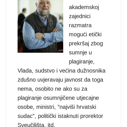
akademskoj
zajednici
razmatra
mogući etički
prekršaj zbog
sumnje u
plagiranje,
Vlada, sudstvo i većina dužnosnika
zdušno uvjeravaju javnost da toga
nema, osobito ne ako su za
plagiranje osumnjičene utjecajne
osobe, ministri, ”najviši hrvatski
sudac”, politički istaknuti prorektor
Sveučilišta, itd.