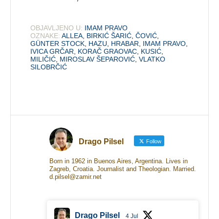
OBJAVLJENO U:
IMAM PRAVO
OZNAKE:
ALLEA
,
BIRKIĆ ŠARIĆ
,
ČOVIĆ
,
GÜNTER STOCK
,
HAZU
,
HRABAR
,
IMAM PRAVO
,
IVICA GRČAR
,
KORAČ GRAOVAC
,
KUSIĆ
,
MILIČIĆ
,
MIROSLAV ŠEPAROVIĆ
,
VLATKO
SILOBRČIĆ
Drago Pilsel
Follow
Born in 1962 in Buenos Aires, Argentina. Lives in
Zagreb, Croatia. Journalist and Theologian. Married.
d.pilsel@zamir.net
Drago Pilsel
4 Jul