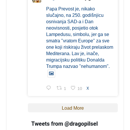
Papa Prevost je, nikako
slučajno, na 250. godišnjicu
osnivanja SAD-a i Dan
neovisnosti, posjetio otok
Lampedusu, simbolu, jer ga se
smatra "vratom Europe" za sve
one koji riskiraju život prelaskom
Mediterana. Lav je, inače,
migracijsku politiku Donalda
Trumpa nazvao "nehumanom".
1
10
X
Load More