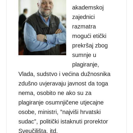
akademskoj
zajednici
razmatra
mogući etički
prekršaj zbog
sumnje u
plagiranje,
Vlada, sudstvo i većina dužnosnika
zdušno uvjeravaju javnost da toga
nema, osobito ne ako su za
plagiranje osumnjičene utjecajne
osobe, ministri, ”najviši hrvatski
sudac”, politički istaknuti prorektor
Sveučilišta, itd.