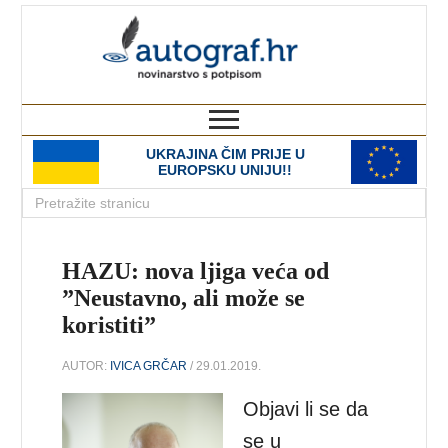
autograf.hr
novinarstvo s potpisom
UKRAJINA ČIM PRIJE U
EUROPSKU UNIJU!!
HAZU: nova ljiga veća od
”Neustavno, ali može se
koristiti”
AUTOR:
IVICA GRČAR
/ 29.01.2019.
Objavi li se da
se u