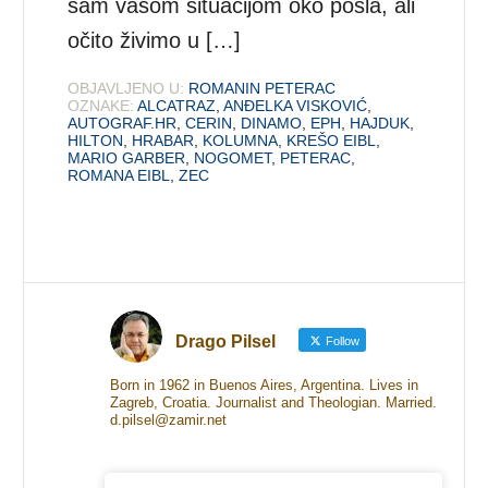
sam vašom situacijom oko posla, ali
očito živimo u […]
OBJAVLJENO U:
ROMANIN PETERAC
OZNAKE:
ALCATRAZ
,
ANĐELKA VISKOVIĆ
,
AUTOGRAF.HR
,
CERIN
,
DINAMO
,
EPH
,
HAJDUK
,
HILTON
,
HRABAR
,
KOLUMNA
,
KREŠO EIBL
,
MARIO GARBER
,
NOGOMET
,
PETERAC
,
ROMANA EIBL
,
ZEC
Drago Pilsel
Follow
Born in 1962 in Buenos Aires, Argentina. Lives in
Zagreb, Croatia. Journalist and Theologian. Married.
d.pilsel@zamir.net