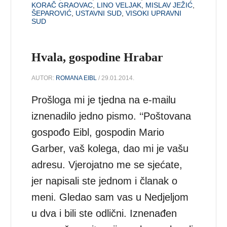
KORAČ GRAOVAC
,
LINO VELJAK
,
MISLAV JEŽIĆ
,
ŠEPAROVIĆ
,
USTAVNI SUD
,
VISOKI UPRAVNI
SUD
Hvala, gospodine Hrabar
AUTOR:
ROMANA EIBL
/ 29.01.2014.
Prošloga mi je tjedna na e-mailu
iznenadilo jedno pismo. ‘‘Poštovana
gospođo Eibl, gospodin Mario
Garber, vaš kolega, dao mi je vašu
adresu. Vjerojatno me se sjećate,
jer napisali ste jednom i članak o
meni. Gledao sam vas u Nedjeljom
u dva i bili ste odlični. Iznenađen