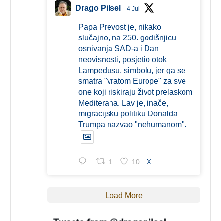
Drago Pilsel
4 Jul
Papa Prevost je, nikako
slučajno, na 250. godišnjicu
osnivanja SAD-a i Dan
neovisnosti, posjetio otok
Lampedusu, simbolu, jer ga se
smatra "vratom Europe" za sve
one koji riskiraju život prelaskom
Mediterana. Lav je, inače,
migracijsku politiku Donalda
Trumpa nazvao "nehumanom".
1
10
X
Load More