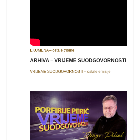
EKUMENA – ostale tribine
ARHIVA – VRIJEME SUODGOVORNOSTI
VRIJEME SUODGOVORNOSTI – ostale emisije