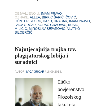
OBJAVLJENO U:
IMAM PRAVO
OZNAKE:
ALLEA
,
BIRKIĆ ŠARIĆ
,
ČOVIĆ
,
GÜNTER STOCK
,
HAZU
,
HRABAR
,
IMAM PRAVO
,
IVICA GRČAR
,
KORAČ GRAOVAC
,
KUSIĆ
,
MILIČIĆ
,
MIROSLAV ŠEPAROVIĆ
,
VLATKO
SILOBRČIĆ
Najutjecajnija trojka tzv.
plagijatorskog lobija i
suradnici
AUTOR:
IVICA GRČAR
/ 18.09.2018.
Etičko
povjerenstvo
Filozofskog
fakulteta