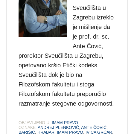
Sveučilišta u
Zagrebu izreklo
je mišljenje da
je prof. dr. sc.
Ante Čović,
prorektor Sveučilišta u Zagrebu,
opetovano kršio Etički kodeks
Sveučilišta dok je bio na
Filozofskom fakultetu i stoga
Filozofskom fakultetu preporučilo
razmatranje stegovne odgovornosti.
OBJAVLJENO U:
IMAM PRAVO
OZNAKE:
ANDREJ PLENKOVIĆ
,
ANTE ČOVIĆ
,
BARIŠIĆ
,
HRABAR
,
IMAM PRAVO
,
IVICA GRČAR
,