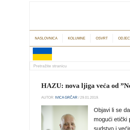
NASLOVNICA
KOLUMNE
OSVRT
ODJEC
HAZU: nova ljiga veća od ”Neu
AUTOR:
IVICA GRČAR
/ 29.01.2019.
Objavi li se 
mogući etički 
sudstvo i već