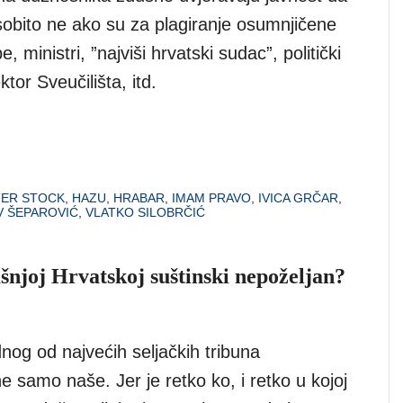
obito ne ako su za plagiranje osumnjičene
, ministri, ”najviši hrvatski sudac”, politički
ktor Sveučilišta, itd.
ER STOCK
,
HAZU
,
HRABAR
,
IMAM PRAVO
,
IVICA GRČAR
,
V ŠEPAROVIĆ
,
VLATKO SILOBRČIĆ
šnjoj Hrvatskoj suštinski nepoželjan?
dnog od najvećih seljačkih tribuna
ne samo naše. Jer je retko ko, i retko u kojoj