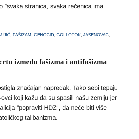
o ”svaka stranica, svaka rečenica ima
IJIĆ
,
FAŠIZAM
,
GENOCID
,
GOLI OTOK
,
JASENOVAC
,
rtu između fašizma i antifašizma
ostigla značajan napredak. Tako sebi tepaju
ovci koji kažu da su spasili našu zemlju jer
licija ”popraviti HDZ“, da neće biti više
atoličkog talibanizma.