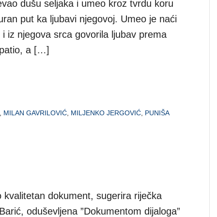
evao dušu seljaka i umeo kroz tvrdu koru
uran put ka ljubavi njegovoj. Umeo je naći
je i iz njegova srca govorila ljubav prema
patio, a […]
,
MILAN GAVRILOVIĆ
,
MILJENKO JERGOVIĆ
,
PUNIŠA
tko kvalitetan dokument, sugerira riječka
 Barić, oduševljena ”Dokumentom dijaloga”