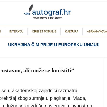
I
INTERVJU
ORBI ET POPULIS
KULTURA
ABRAHAMOVA
UKRAJINA ČIM PRIJE U EUROPSKU UNIJU!!
stavno, ali može se koristiti”
da se u akademskoj zajednici razmatra
prekršaj zbog sumnje u plagiranje, Vlada,
ina dužnosnika zdušno uvjeravaju javnost da