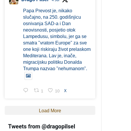
4 Jul
Papa Prevost je, nikako
slučajno, na 250. godišnjicu
osnivanja SAD-a i Dan
neovisnosti, posjetio otok
Lampedusu, simbolu, jer ga se
smatra "vratom Europe" za sve
one koji riskiraju život prelaskom
Mediterana. Lav je, inače,
migracijsku politiku Donalda
Trumpa nazvao "nehumanom".
1
10
X
Load More