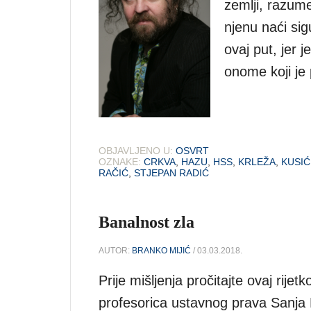
zemlji, razum
njenu naći sig
ovaj put, jer 
onome koji je 
OBJAVLJENO U:
OSVRT
OZNAKE:
CRKVA
,
HAZU
,
HSS
,
KRLEŽA
,
KUSIĆ
RAČIĆ
,
STJEPAN RADIĆ
Banalnost zla
AUTOR:
BRANKO MIJIĆ
/ 03.03.2018.
Prije mišljenja pročitajte ovaj rije
profesorica ustavnog prava Sanja