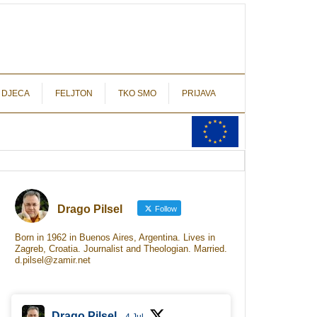
autograf.hr
novinarstvo s potpisom
 DJECA
FELJTON
TKO SMO
PRIJAVA
Drago Pilsel
Follow
Born in 1962 in Buenos Aires, Argentina. Lives in
Zagreb, Croatia. Journalist and Theologian. Married.
d.pilsel@zamir.net
Drago Pilsel