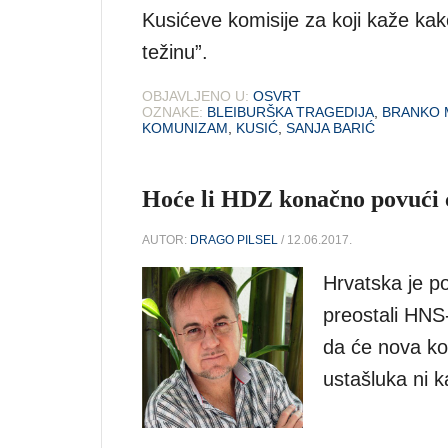
Kusićeve komisije za koji kaže kak
težinu”.
OBJAVLJENO U:
OSVRT
OZNAKE:
BLEIBURŠKA TRAGEDIJA
,
BRANKO M
KOMUNIZAM
,
KUSIĆ
,
SANJA BARIĆ
Hoće li HDZ konačno povući c
AUTOR:
DRAGO PILSEL
/ 12.06.2017.
Hrvatska je p
preostali HNS-
da će nova koa
ustašluka ni k