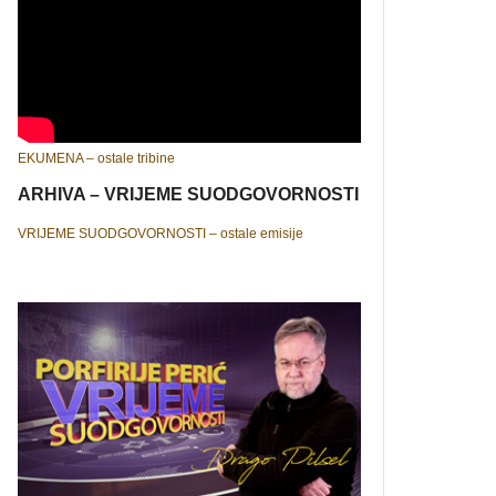
EKUMENA – ostale tribine
ARHIVA – VRIJEME SUODGOVORNOSTI
VRIJEME SUODGOVORNOSTI – ostale emisije