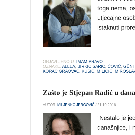
toga nema, os
utjecajne osobe
istaknuti prore
OBJAVLJENO U:
IMAM PRAVO
OZNAKE:
ALLEA
,
BIRKIĆ ŠARIĆ
,
ČOVIĆ
,
GÜNT
KORAČ GRAOVAC
,
KUSIĆ
,
MILIČIĆ
,
MIROSLA
Zašto je Stjepan Radić u dana
AUTOR:
MILJENKO JERGOVIĆ
/ 21.10.2018.
”Nestalo je je
današnjice, i 