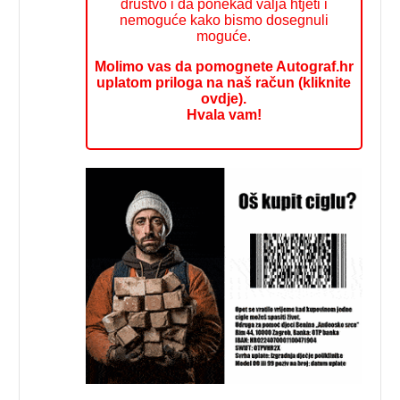
društvo i da ponekad valja htjeti i
nemoguće kako bismo dosegnuli
moguće.
Molimo vas da pomognete Autograf.hr
uplatom priloga na naš račun (kliknite
ovdje).
Hvala vam!