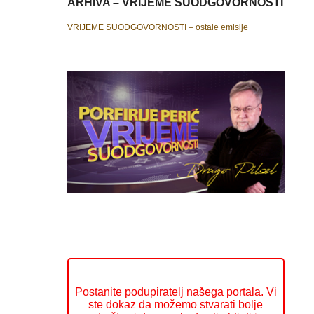
ARHIVA – VRIJEME SUODGOVORNOSTI
VRIJEME SUODGOVORNOSTI – ostale emisije
Postanite podupiratelj našega portala. Vi
ste dokaz da možemo stvarati bolje