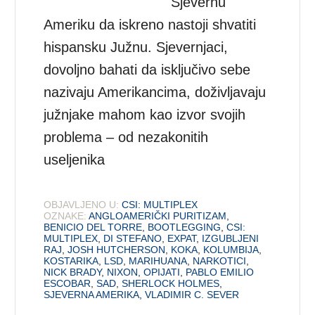
Sjevernu
Ameriku da iskreno nastoji shvatiti
hispansku Južnu. Sjevernjaci,
dovoljno bahati da isključivo sebe
nazivaju Amerikancima, doživljavaju
južnjake mahom kao izvor svojih
problema – od nezakonitih
useljenika
OBJAVLJENO U:
CSI: MULTIPLEX
OZNAKE:
ANGLOAMERIČKI PURITIZAM
,
BENICIO DEL TORRE
,
BOOTLEGGING
,
CSI:
MULTIPLEX
,
DI STEFANO
,
EXPAT
,
IZGUBLJENI
RAJ
,
JOSH HUTCHERSON
,
KOKA
,
KOLUMBIJA
,
KOSTARIKA
,
LSD
,
MARIHUANA
,
NARKOTICI
,
NICK BRADY
,
NIXON
,
OPIJATI
,
PABLO EMILIO
ESCOBAR
,
SAD
,
SHERLOCK HOLMES
,
SJEVERNA AMERIKA
,
VLADIMIR C. SEVER