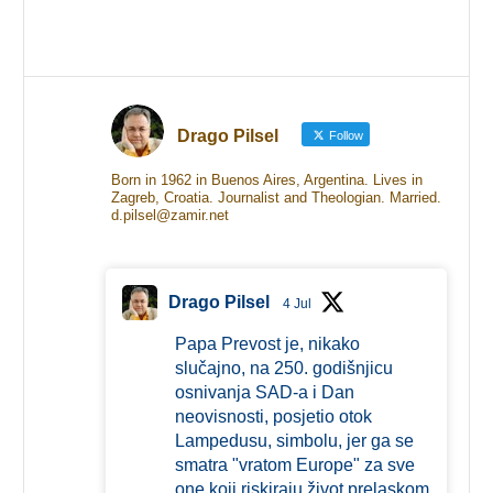
Drago Pilsel
Follow
Born in 1962 in Buenos Aires, Argentina. Lives in
Zagreb, Croatia. Journalist and Theologian. Married.
d.pilsel@zamir.net
Drago Pilsel
4 Jul
Papa Prevost je, nikako
slučajno, na 250. godišnjicu
osnivanja SAD-a i Dan
neovisnosti, posjetio otok
Lampedusu, simbolu, jer ga se
smatra "vratom Europe" za sve
one koji riskiraju život prelaskom