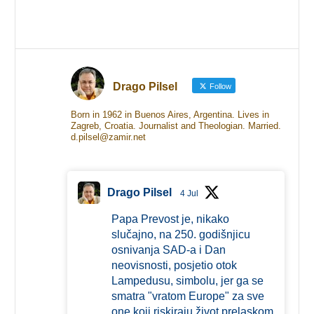
Drago Pilsel
Follow
Born in 1962 in Buenos Aires, Argentina. Lives in
Zagreb, Croatia. Journalist and Theologian. Married.
d.pilsel@zamir.net
Drago Pilsel
4 Jul
Papa Prevost je, nikako
slučajno, na 250. godišnjicu
osnivanja SAD-a i Dan
neovisnosti, posjetio otok
Lampedusu, simbolu, jer ga se
smatra "vratom Europe" za sve
one koji riskiraju život prelaskom