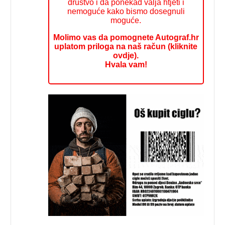
društvo i da ponekad valja htjeti i
nemoguće kako bismo dosegnuli
moguće.
Molimo vas da pomognete Autograf.hr
uplatom priloga na naš račun (kliknite
ovdje).
Hvala vam!