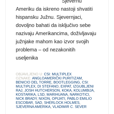
Sjevernu
Ameriku da iskreno nastoji shvatiti
hispansku Južnu. Sjevernjaci,
dovoljno bahati da isključivo sebe
nazivaju Amerikancima, doživljavaju
južnjake mahom kao izvor svojih
problema – od nezakonitih
useljenika
OBJAVLJENO U:
CSI: MULTIPLEX
OZNAKE:
ANGLOAMERIČKI PURITIZAM
,
BENICIO DEL TORRE
,
BOOTLEGGING
,
CSI:
MULTIPLEX
,
DI STEFANO
,
EXPAT
,
IZGUBLJENI
RAJ
,
JOSH HUTCHERSON
,
KOKA
,
KOLUMBIJA
,
KOSTARIKA
,
LSD
,
MARIHUANA
,
NARKOTICI
,
NICK BRADY
,
NIXON
,
OPIJATI
,
PABLO EMILIO
ESCOBAR
,
SAD
,
SHERLOCK HOLMES
,
SJEVERNA AMERIKA
,
VLADIMIR C. SEVER