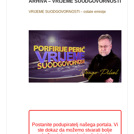
ARHIVA – VRIJEME SUODGOVORNOSTI
VRIJEME SUODGOVORNOSTI – ostale emisije
Postanite podupiratelj našega portala. Vi
ste dokaz da možemo stvarati bolje