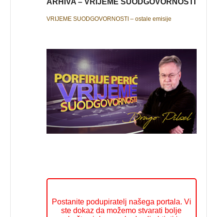
ARHIVA – VRIJEME SUODGOVORNOSTI
VRIJEME SUODGOVORNOSTI – ostale emisije
Postanite podupiratelj našega portala. Vi
ste dokaz da možemo stvarati bolje