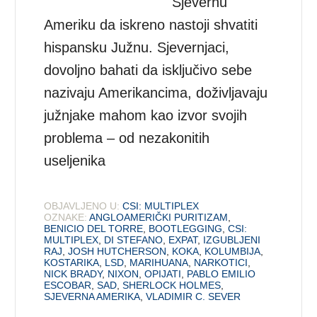
Sjevernu
Ameriku da iskreno nastoji shvatiti
hispansku Južnu. Sjevernjaci,
dovoljno bahati da isključivo sebe
nazivaju Amerikancima, doživljavaju
južnjake mahom kao izvor svojih
problema – od nezakonitih
useljenika
OBJAVLJENO U:
CSI: MULTIPLEX
OZNAKE:
ANGLOAMERIČKI PURITIZAM
,
BENICIO DEL TORRE
,
BOOTLEGGING
,
CSI:
MULTIPLEX
,
DI STEFANO
,
EXPAT
,
IZGUBLJENI
RAJ
,
JOSH HUTCHERSON
,
KOKA
,
KOLUMBIJA
,
KOSTARIKA
,
LSD
,
MARIHUANA
,
NARKOTICI
,
NICK BRADY
,
NIXON
,
OPIJATI
,
PABLO EMILIO
ESCOBAR
,
SAD
,
SHERLOCK HOLMES
,
SJEVERNA AMERIKA
,
VLADIMIR C. SEVER