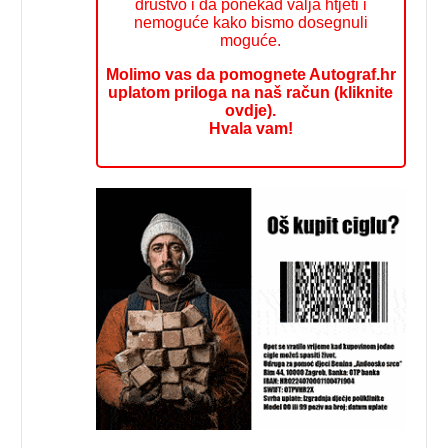
društvo i da ponekad valja htjeti i
nemoguće kako bismo dosegnuli
moguće.
Molimo vas da pomognete Autograf.hr
uplatom priloga na naš račun (kliknite
ovdje).
Hvala vam!