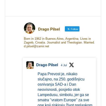
Drago Pilsel
Follow
Born in 1962 in Buenos Aires, Argentina. Lives in
Zagreb, Croatia. Journalist and Theologian. Married.
d.pilsel@zamir.net
Drago Pilsel
4 Jul
Papa Prevost je, nikako
slučajno, na 250. godišnjicu
osnivanja SAD-a i Dan
neovisnosti, posjetio otok
Lampedusu, simbolu, jer ga se
smatra "vratom Europe" za sve
one koji riskiraju život prelaskom