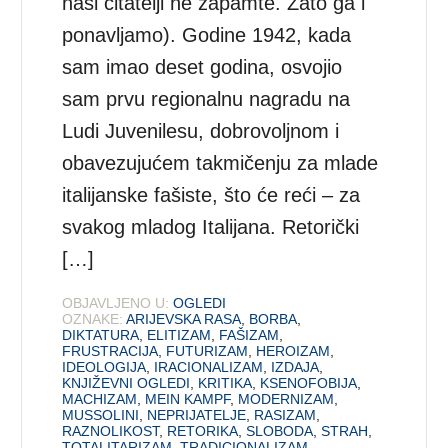
naši čitatelji ne zapamte. Zato ga i
ponavljamo). Godine 1942, kada
sam imao deset godina, osvojio
sam prvu regionalnu nagradu na
Ludi Juvenilesu, dobrovoljnom i
obavezujućem takmičenju za mlade
italijanske fašiste, što će reći – za
svakog mladog Italijana. Retorički
[…]
OBJAVLJENO U:
OGLEDI
OZNAKE:
ARIJEVSKA RASA
,
BORBA
,
DIKTATURA
,
ELITIZAM
,
FAŠIZAM
,
FRUSTRACIJA
,
FUTURIZAM
,
HEROIZAM
,
IDEOLOGIJA
,
IRACIONALIZAM
,
IZDAJA
,
KNJIŽEVNI OGLEDI
,
KRITIKA
,
KSENOFOBIJA
,
MACHIZAM
,
MEIN KAMPF
,
MODERNIZAM
,
MUSSOLINI
,
NEPRIJATELJE
,
RASIZAM
,
RAZNOLIKOST
,
RETORIKA
,
SLOBODA
,
STRAH
,
TOTALITARIZAM
,
TRADICIONALIZAM
,