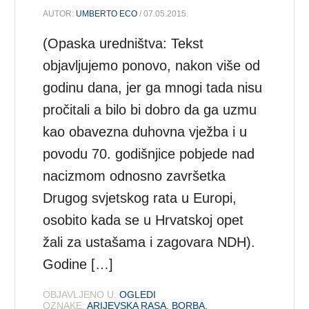
AUTOR:
UMBERTO ECO
/ 07.05.2015.
(Opaska uredništva: Tekst
objavljujemo ponovo, nakon više od
godinu dana, jer ga mnogi tada nisu
pročitali a bilo bi dobro da ga uzmu
kao obavezna duhovna vježba i u
povodu 70. godišnjice pobjede nad
nacizmom odnosno završetka
Drugog svjetskog rata u Europi,
osobito kada se u Hrvatskoj opet
žali za ustašama i zagovara NDH).
Godine […]
OBJAVLJENO U:
OGLEDI
OZNAKE:
ARIJEVSKA RASA
,
BORBA
,