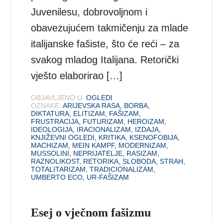
Juvenilesu, dobrovoljnom i
obavezujućem takmičenju za mlade
italijanske fašiste, što će reći – za
svakog mladog Italijana. Retorički
vješto elaborirao […]
OBJAVLJENO U:
OGLEDI
OZNAKE:
ARIJEVSKA RASA
,
BORBA
,
DIKTATURA
,
ELITIZAM
,
FAŠIZAM
,
FRUSTRACIJA
,
FUTURIZAM
,
HEROIZAM
,
IDEOLOGIJA
,
IRACIONALIZAM
,
IZDAJA
,
KNJIŽEVNI OGLEDI
,
KRITIKA
,
KSENOFOBIJA
,
MACHIZAM
,
MEIN KAMPF
,
MODERNIZAM
,
MUSSOLINI
,
NEPRIJATELJE
,
RASIZAM
,
RAZNOLIKOST
,
RETORIKA
,
SLOBODA
,
STRAH
,
TOTALITARIZAM
,
TRADICIONALIZAM
,
UMBERTO ECO
,
UR-FAŠIZAM
Esej o vječnom fašizmu