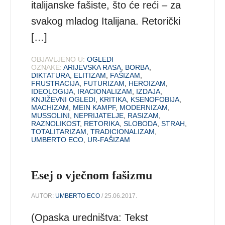
italijanske fašiste, što će reći – za
svakog mladog Italijana. Retorički
[…]
OBJAVLJENO U:
OGLEDI
OZNAKE:
ARIJEVSKA RASA
,
BORBA
,
DIKTATURA
,
ELITIZAM
,
FAŠIZAM
,
FRUSTRACIJA
,
FUTURIZAM
,
HEROIZAM
,
IDEOLOGIJA
,
IRACIONALIZAM
,
IZDAJA
,
KNJIŽEVNI OGLEDI
,
KRITIKA
,
KSENOFOBIJA
,
MACHIZAM
,
MEIN KAMPF
,
MODERNIZAM
,
MUSSOLINI
,
NEPRIJATELJE
,
RASIZAM
,
RAZNOLIKOST
,
RETORIKA
,
SLOBODA
,
STRAH
,
TOTALITARIZAM
,
TRADICIONALIZAM
,
UMBERTO ECO
,
UR-FAŠIZAM
Esej o vječnom fašizmu
AUTOR:
UMBERTO ECO
/ 25.06.2017.
(Opaska uredništva: Tekst