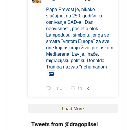
Papa Prevost je, nikako
slučajno, na 250. godišnjicu
osnivanja SAD-a i Dan
neovisnosti, posjetio otok
Lampedusu, simbolu, jer ga se
smatra "vratom Europe" za sve
one koji riskiraju život prelaskom
Mediterana. Lav je, inače,
migracijsku politiku Donalda
Trumpa nazvao "nehumanom".
1
10
X
Load More