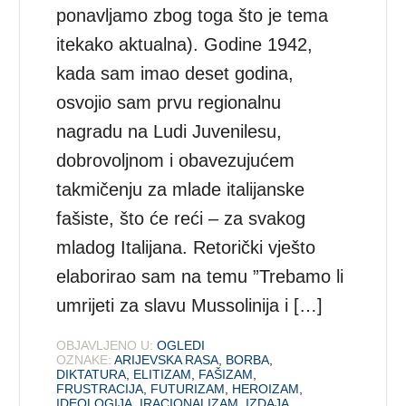
ponavljamo zbog toga što je tema
itekako aktualna). Godine 1942,
kada sam imao deset godina,
osvojio sam prvu regionalnu
nagradu na Ludi Juvenilesu,
dobrovoljnom i obavezujućem
takmičenju za mlade italijanske
fašiste, što će reći – za svakog
mladog Italijana. Retorički vješto
elaborirao sam na temu ”Trebamo li
umrijeti za slavu Mussolinija i […]
OBJAVLJENO U:
OGLEDI
OZNAKE:
ARIJEVSKA RASA
,
BORBA
,
DIKTATURA
,
ELITIZAM
,
FAŠIZAM
,
FRUSTRACIJA
,
FUTURIZAM
,
HEROIZAM
,
IDEOLOGIJA
,
IRACIONALIZAM
,
IZDAJA
,