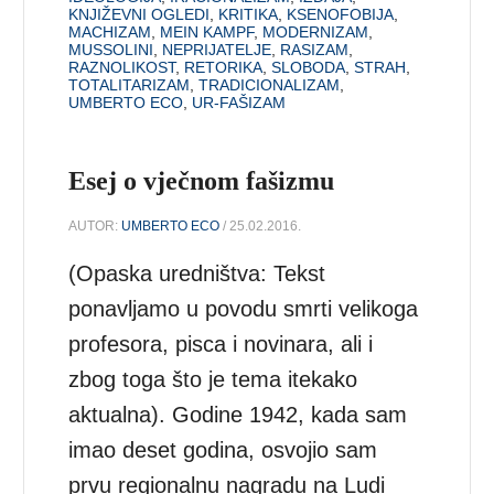
KNJIŽEVNI OGLEDI
,
KRITIKA
,
KSENOFOBIJA
,
MACHIZAM
,
MEIN KAMPF
,
MODERNIZAM
,
MUSSOLINI
,
NEPRIJATELJE
,
RASIZAM
,
RAZNOLIKOST
,
RETORIKA
,
SLOBODA
,
STRAH
,
TOTALITARIZAM
,
TRADICIONALIZAM
,
UMBERTO ECO
,
UR-FAŠIZAM
Esej o vječnom fašizmu
AUTOR:
UMBERTO ECO
/ 25.02.2016.
(Opaska uredništva: Tekst
ponavljamo u povodu smrti velikoga
profesora, pisca i novinara, ali i
zbog toga što je tema itekako
aktualna). Godine 1942, kada sam
imao deset godina, osvojio sam
prvu regionalnu nagradu na Ludi