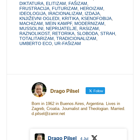
DIKTATURA
,
ELITIZAM
,
FAŠIZAM
,
FRUSTRACIJA
,
FUTURIZAM
,
HEROIZAM
,
IDEOLOGIJA
,
IRACIONALIZAM
,
IZDAJA
,
KNJIŽEVNI OGLEDI
,
KRITIKA
,
KSENOFOBIJA
,
MACHIZAM
,
MEIN KAMPF
,
MODERNIZAM
,
MUSSOLINI
,
NEPRIJATELJE
,
RASIZAM
,
RAZNOLIKOST
,
RETORIKA
,
SLOBODA
,
STRAH
,
TOTALITARIZAM
,
TRADICIONALIZAM
,
UMBERTO ECO
,
UR-FAŠIZAM
Drago Pilsel
Follow
Born in 1962 in Buenos Aires, Argentina. Lives in
Zagreb, Croatia. Journalist and Theologian. Married.
d.pilsel@zamir.net
Drago Pilsel
4 Jul