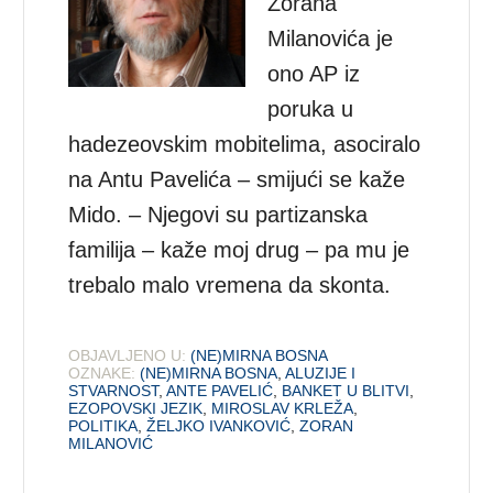
Zorana
Milanovića je
ono AP iz
poruka u
hadezeovskim mobitelima, asociralo
na Antu Pavelića – smijući se kaže
Mido. – Njegovi su partizanska
familija – kaže moj drug – pa mu je
trebalo malo vremena da skonta.
OBJAVLJENO U:
(NE)MIRNA BOSNA
OZNAKE:
(NE)MIRNA BOSNA
,
ALUZIJE I
STVARNOST
,
ANTE PAVELIĆ
,
BANKET U BLITVI
,
EZOPOVSKI JEZIK
,
MIROSLAV KRLEŽA
,
POLITIKA
,
ŽELJKO IVANKOVIĆ
,
ZORAN
MILANOVIĆ