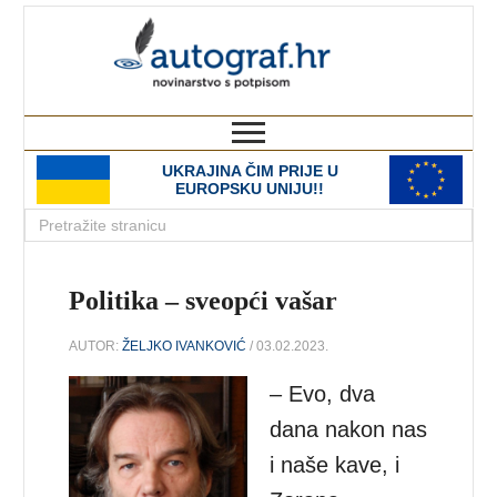
autograf.hr
novinarstvo s potpisom
UKRAJINA ČIM PRIJE U
EUROPSKU UNIJU!!
Politika – sveopći vašar
AUTOR:
ŽELJKO IVANKOVIĆ
/ 03.02.2023.
– Evo, dva
dana nakon nas
i naše kave, i