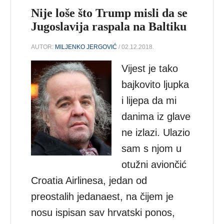
Nije loše što Trump misli da se
Jugoslavija raspala na Baltiku
AUTOR:
MILJENKO JERGOVIĆ
/ 02.12.2018.
Vijest je tako
bajkovito ljupka
i lijepa da mi
danima iz glave
ne izlazi. Ulazio
sam s njom u
otužni aviončić
Croatia Airlinesa, jedan od
preostalih jedanaest, na čijem je
nosu ispisan sav hrvatski ponos,