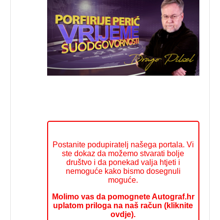
Postanite podupiratelj našega portala. Vi
ste dokaz da možemo stvarati bolje
društvo i da ponekad valja htjeti i
nemoguće kako bismo dosegnuli
moguće.
Molimo vas da pomognete Autograf.hr
uplatom priloga na naš račun (kliknite
ovdje).