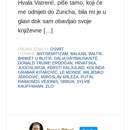
Hvala Vatreni!, piše tamo, koji će
me odnijeti do Züricha, bila mi je u
glavi dok sam obavljao svoje
književne […]
OBJAVLJENO U:
OSVRT
OZNAKE:
ANTISEMITIZAM
,
BALKAN
,
BALTIK
,
BANKET U BLITVI
,
DALIA GRYBAUSKAITĖ
,
DONALD TRUMP
,
ERDOĞAN
,
HRVATSKA
,
JUGOSLAVIJA
,
KERSTI KALJULAID
,
KOLINDA
GRABAR KITAROVIĆ
,
LE MONDE
,
MILJENKO
JERGOVIĆ
,
MIROSLAV KRLEŽA
,
PUTIN
,
RAIMONDS VĒJONIS
,
SRBIJA
,
SYLVIE
KAUFFMANN
,
ZLO