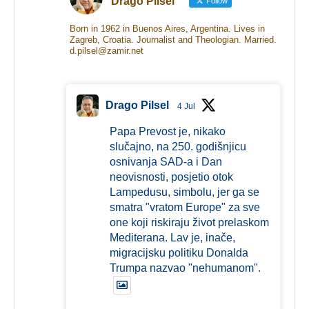
Drago Pilsel
Follow
Born in 1962 in Buenos Aires, Argentina. Lives in
Zagreb, Croatia. Journalist and Theologian. Married.
d.pilsel@zamir.net
Drago Pilsel
4 Jul
Papa Prevost je, nikako
slučajno, na 250. godišnjicu
osnivanja SAD-a i Dan
neovisnosti, posjetio otok
Lampedusu, simbolu, jer ga se
smatra "vratom Europe" za sve
one koji riskiraju život prelaskom
Mediterana. Lav je, inače,
migracijsku politiku Donalda
Trumpa nazvao "nehumanom".