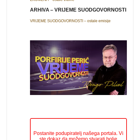
ARHIVA – VRIJEME SUODGOVORNOSTI
VRIJEME SUODGOVORNOSTI – ostale emisije
Postanite podupiratelj našega portala. Vi
ste dokaz da možemo stvarati bolje