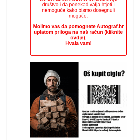
društvo i da ponekad valja htjeti i
nemoguće kako bismo dosegnuli
moguće.
Molimo vas da pomognete Autograf.hr
uplatom priloga na naš račun (kliknite
ovdje).
Hvala vam!