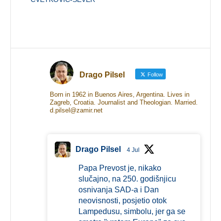
Drago Pilsel
Follow
Born in 1962 in Buenos Aires, Argentina. Lives in
Zagreb, Croatia. Journalist and Theologian. Married.
d.pilsel@zamir.net
Drago Pilsel
4 Jul
Papa Prevost je, nikako
slučajno, na 250. godišnjicu
osnivanja SAD-a i Dan
neovisnosti, posjetio otok
Lampedusu, simbolu, jer ga se