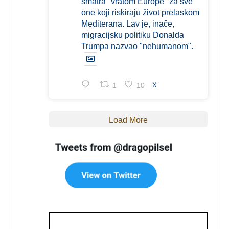
smatra "vratom Europe" za sve
one koji riskiraju život prelaskom
Mediterana. Lav je, inače,
migracijsku politiku Donalda
Trumpa nazvao "nehumanom".
1
10
X
Load More