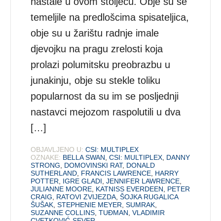
nastale u ovom stoljeću. Obje su se
temeljile na predlošcima spisateljica,
obje su u žarištu radnje imale
djevojku na pragu zrelosti koja
prolazi polumitsku preobrazbu u
junakinju, obje su stekle toliku
popularnost da su im se posljednji
nastavci mejozom raspolutili u dva
[…]
OBJAVLJENO U:
CSI: MULTIPLEX
OZNAKE:
BELLA SWAN
,
CSI: MULTIPLEX
,
DANNY
STRONG
,
DOMOVINSKI RAT
,
DONALD
SUTHERLAND
,
FRANCIS LAWRENCE
,
HARRY
POTTER
,
IGRE GLADI
,
JENNIFER LAWRENCE
,
JULIANNE MOORE
,
KATNISS EVERDEEN
,
PETER
CRAIG
,
RATOVI ZVIJEZDA
,
ŠOJKA RUGALICA
ŠUŠAK
,
STEPHENIE MEYER
,
SUMRAK
,
SUZANNE COLLINS
,
TUĐMAN
,
VLADIMIR
CVETKOVIĆ-SEVER