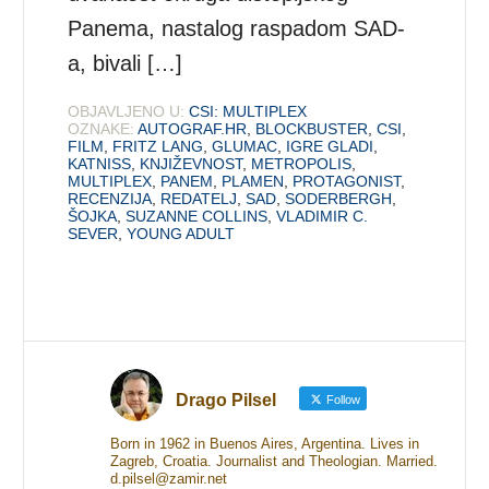
Panema, nastalog raspadom SAD-
a, bivali […]
OBJAVLJENO U:
CSI: MULTIPLEX
OZNAKE:
AUTOGRAF.HR
,
BLOCKBUSTER
,
CSI
,
FILM
,
FRITZ LANG
,
GLUMAC
,
IGRE GLADI
,
KATNISS
,
KNJIŽEVNOST
,
METROPOLIS
,
MULTIPLEX
,
PANEM
,
PLAMEN
,
PROTAGONIST
,
RECENZIJA
,
REDATELJ
,
SAD
,
SODERBERGH
,
ŠOJKA
,
SUZANNE COLLINS
,
VLADIMIR C.
SEVER
,
YOUNG ADULT
Drago Pilsel
Follow
Born in 1962 in Buenos Aires, Argentina. Lives in
Zagreb, Croatia. Journalist and Theologian. Married.
d.pilsel@zamir.net