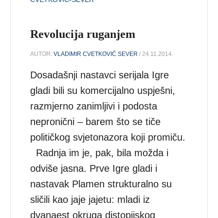
Revolucija ruganjem
AUTOR:
VLADIMIR CVETKOVIĆ SEVER
/ 24.11.2014.
Dosadašnji nastavci serijala Igre
gladi bili su komercijalno uspješni,
razmjerno zanimljivi i podosta
nepronični – barem što se tiče
političkog svjetonazora koji promiču.
Radnja im je, pak, bila možda i
odviše jasna. Prve Igre gladi i
nastavak Plamen strukturalno su
sličili kao jaje jajetu: mladi iz
dvanaest okruga distopijskog