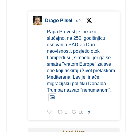
Drago Pilsel
4 Jul
Papa Prevost je, nikako
slučajno, na 250. godišnjicu
osnivanja SAD-a i Dan
neovisnosti, posjetio otok
Lampedusu, simbolu, jer ga se
smatra "vratom Europe" za sve
one koji riskiraju život prelaskom
Mediterana. Lav je, inače,
migracijsku politiku Donalda
Trumpa nazvao "nehumanom".
1
10
X