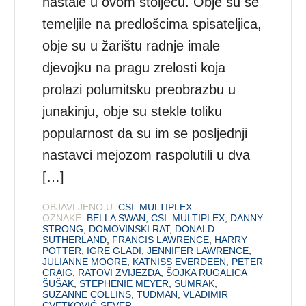
nastale u ovom stoljeću. Obje su se
temeljile na predlošcima spisateljica,
obje su u žarištu radnje imale
djevojku na pragu zrelosti koja
prolazi polumitsku preobrazbu u
junakinju, obje su stekle toliku
popularnost da su im se posljednji
nastavci mejozom raspolutili u dva
[…]
OBJAVLJENO U:
CSI: MULTIPLEX
OZNAKE:
BELLA SWAN
,
CSI: MULTIPLEX
,
DANNY
STRONG
,
DOMOVINSKI RAT
,
DONALD
SUTHERLAND
,
FRANCIS LAWRENCE
,
HARRY
POTTER
,
IGRE GLADI
,
JENNIFER LAWRENCE
,
JULIANNE MOORE
,
KATNISS EVERDEEN
,
PETER
CRAIG
,
RATOVI ZVIJEZDA
,
ŠOJKA RUGALICA
ŠUŠAK
,
STEPHENIE MEYER
,
SUMRAK
,
SUZANNE COLLINS
,
TUĐMAN
,
VLADIMIR
CVETKOVIĆ-SEVER