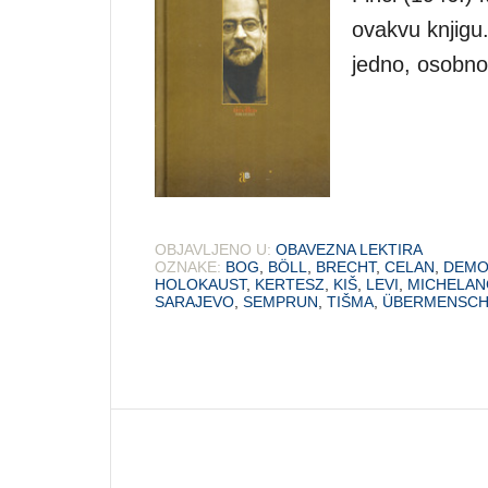
ovakvu knjigu
jedno, osobno
OBJAVLJENO U:
OBAVEZNA LEKTIRA
OZNAKE:
BOG
,
BÖLL
,
BRECHT
,
CELAN
,
DEM
HOLOKAUST
,
KERTESZ
,
KIŠ
,
LEVI
,
MICHELAN
SARAJEVO
,
SEMPRUN
,
TIŠMA
,
ÜBERMENSC