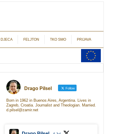
autograf.hr
novinarstvo s potpisom
 DJECA
FELJTON
TKO SMO
PRIJAVA
Drago Pilsel
Follow
Born in 1962 in Buenos Aires, Argentina. Lives in
Zagreb, Croatia. Journalist and Theologian. Married.
d.pilsel@zamir.net
Drago Pilsel