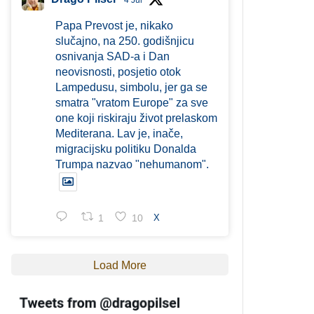
4 Jul
Papa Prevost je, nikako
slučajno, na 250. godišnjicu
osnivanja SAD-a i Dan
neovisnosti, posjetio otok
Lampedusu, simbolu, jer ga se
smatra "vratom Europe" za sve
one koji riskiraju život prelaskom
Mediterana. Lav je, inače,
migracijsku politiku Donalda
Trumpa nazvao "nehumanom".
1
10
X
Load More