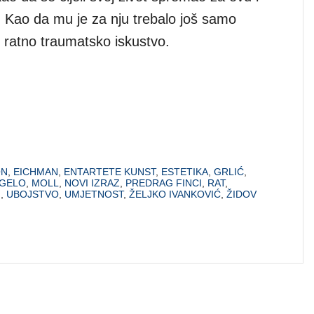
. Kao da mu je za nju trebalo još samo
 ratno traumatsko iskustvo.
ON
,
EICHMAN
,
ENTARTETE KUNST
,
ESTETIKA
,
GRLIĆ
,
GELO
,
MOLL
,
NOVI IZRAZ
,
PREDRAG FINCI
,
RAT
,
H
,
UBOJSTVO
,
UMJETNOST
,
ŽELJKO IVANKOVIĆ
,
ŽIDOV