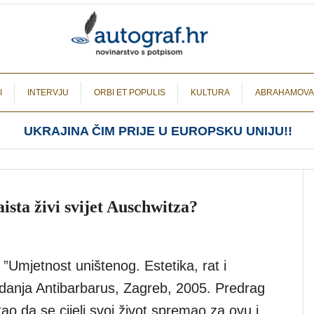
I
INTERVJU
ORBI ET POPULIS
KULTURA
ABRAHAMOVA
UKRAJINA ČIM PRIJE U EUROPSKU UNIJU!!
ista živi svijet Auschwitza?
 ”Umjetnost uništenog. Estetika, rat i
zdanja Antibarbarus, Zagreb, 2005. Predrag
kao da se cijeli svoj život spremao za ovu i