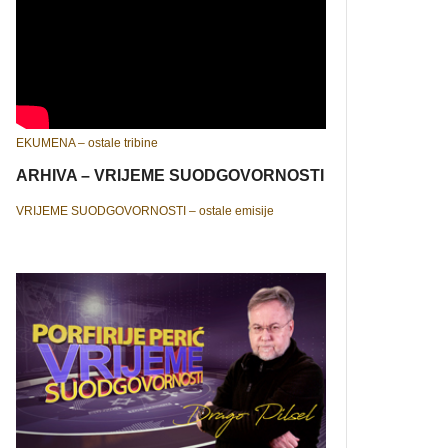
EKUMENA – ostale tribine
ARHIVA – VRIJEME SUODGOVORNOSTI
VRIJEME SUODGOVORNOSTI – ostale emisije