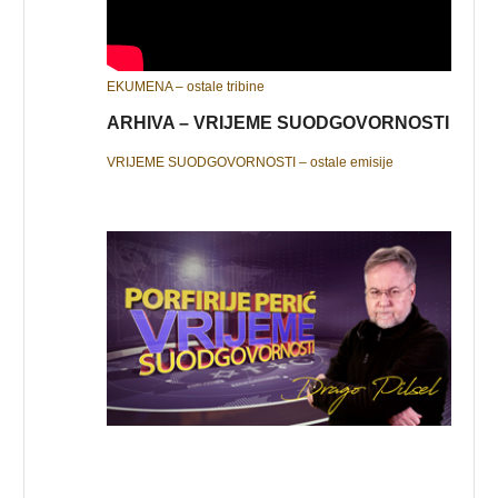
EKUMENA – ostale tribine
ARHIVA – VRIJEME SUODGOVORNOSTI
VRIJEME SUODGOVORNOSTI – ostale emisije