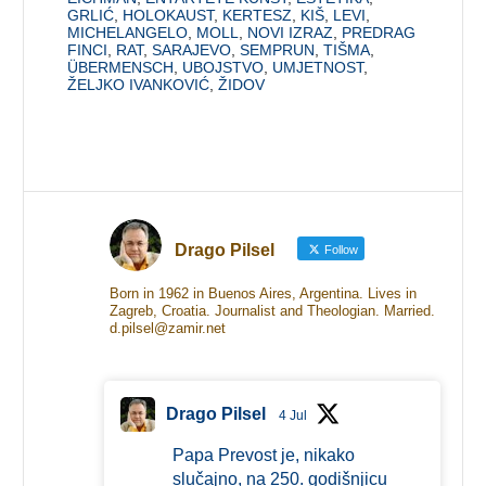
GRLIĆ
,
HOLOKAUST
,
KERTESZ
,
KIŠ
,
LEVI
,
MICHELANGELO
,
MOLL
,
NOVI IZRAZ
,
PREDRAG
FINCI
,
RAT
,
SARAJEVO
,
SEMPRUN
,
TIŠMA
,
ÜBERMENSCH
,
UBOJSTVO
,
UMJETNOST
,
ŽELJKO IVANKOVIĆ
,
ŽIDOV
Drago Pilsel
Follow
Born in 1962 in Buenos Aires, Argentina. Lives in
Zagreb, Croatia. Journalist and Theologian. Married.
d.pilsel@zamir.net
Drago Pilsel
4 Jul
Papa Prevost je, nikako
slučajno, na 250. godišnjicu