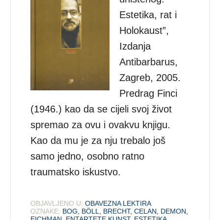
Estetika, rat i
Holokaust”,
Izdanja
Antibarbarus,
Zagreb, 2005.
Predrag Finci
(1946.) kao da se cijeli svoj život
spremao za ovu i ovakvu knjigu.
Kao da mu je za nju trebalo još
samo jedno, osobno ratno
traumatsko iskustvo.
OBJAVLJENO U:
OBAVEZNA LEKTIRA
OZNAKE:
BOG
,
BÖLL
,
BRECHT
,
CELAN
,
DEMON
,
EICHMAN
,
ENTARTETE KUNST
,
ESTETIKA
,