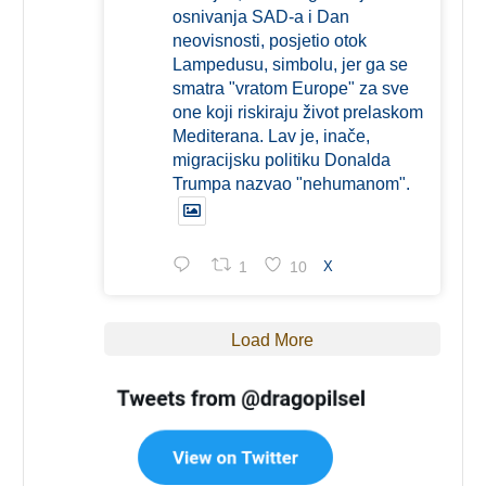
osnivanja SAD-a i Dan
neovisnosti, posjetio otok
Lampedusu, simbolu, jer ga se
smatra "vratom Europe" za sve
one koji riskiraju život prelaskom
Mediterana. Lav je, inače,
migracijsku politiku Donalda
Trumpa nazvao "nehumanom".
1
10
X
Load More