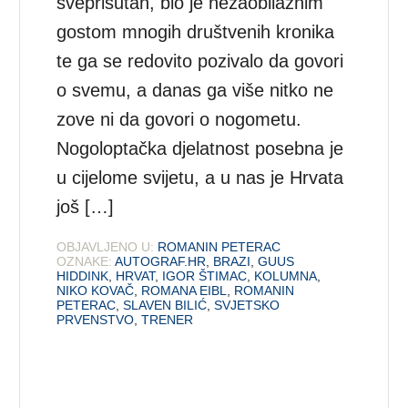
sveprisutan, bio je nezaobilaznim
gostom mnogih društvenih kronika
te ga se redovito pozivalo da govori
o svemu, a danas ga više nitko ne
zove ni da govori o nogometu.
Nogoloptačka djelatnost posebna je
u cijelome svijetu, a u nas je Hrvata
još […]
OBJAVLJENO U:
ROMANIN PETERAC
OZNAKE:
AUTOGRAF.HR
,
BRAZI
,
GUUS
HIDDINK
,
HRVAT
,
IGOR ŠTIMAC
,
KOLUMNA
,
NIKO KOVAČ
,
ROMANA EIBL
,
ROMANIN
PETERAC
,
SLAVEN BILIĆ
,
SVJETSKO
PRVENSTVO
,
TRENER