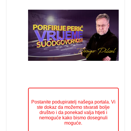
Postanite podupiratelj našega portala. Vi
ste dokaz da možemo stvarati bolje
društvo i da ponekad valja htjeti i
nemoguće kako bismo dosegnuli
moguće.