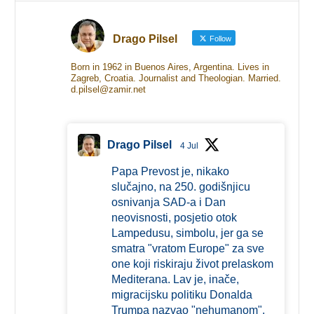
Drago Pilsel
Follow
Born in 1962 in Buenos Aires, Argentina. Lives in
Zagreb, Croatia. Journalist and Theologian. Married.
d.pilsel@zamir.net
Drago Pilsel
4 Jul
Papa Prevost je, nikako
slučajno, na 250. godišnjicu
osnivanja SAD-a i Dan
neovisnosti, posjetio otok
Lampedusu, simbolu, jer ga se
smatra "vratom Europe" za sve
one koji riskiraju život prelaskom
Mediterana. Lav je, inače,
migracijsku politiku Donalda
Trumpa nazvao "nehumanom".