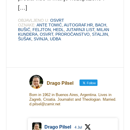
[…]
OBJAVLJENO U:
OSVRT
OZNAKE:
ANTE TOMIĆ
,
AUTOGRAF.HR
,
BACH
,
BUŠIĆ
,
FELJTON
,
HEDL
,
JUTARNJI LIST
,
MILAN
KUNDERA
,
OSVRT
,
PROROČANSTVO
,
STALJIN
,
ŠUŠAK
,
SVINJA
,
UDBA
Drago Pilsel
Follow
Born in 1962 in Buenos Aires, Argentina. Lives in
Zagreb, Croatia. Journalist and Theologian. Married.
d.pilsel@zamir.net
Drago Pilsel
4 Jul