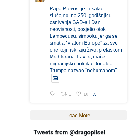
Papa Prevost je, nikako
slučajno, na 250. godišnjicu
osnivanja SAD-a i Dan
neovisnosti, posjetio otok
Lampedusu, simbolu, jer ga se
smatra "vratom Europe" za sve
one koji riskiraju život prelaskom
Mediterana. Lav je, inače,
migracijsku politiku Donalda
Trumpa nazvao "nehumanom".
1
10
X
Load More