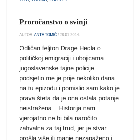
Proročanstvo o svinji
AUTOR:
ANTE TOMIĆ
/ 28.01.2014.
Odličan feljton Drage Hedla o
političkoj emigraciji i ubojicama
jugoslavenske tajne policije
podsjetio me je prije nekoliko dana
na tu epizodu i pomislio sam kako je
prava šteta da je ona ostala potanje
neistražena. Historija nam
vjerojatno ne bi bila naročito
zahvalna za taj trud, jer je stvar
prošla više ili manje nezapaženo i