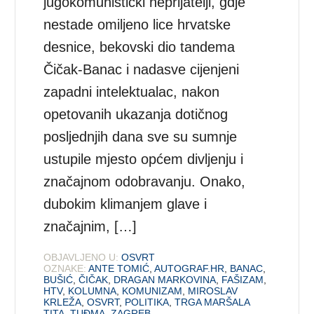
jugokomunistički neprijatelji, gdje
nestade omiljeno lice hrvatske
desnice, bekovski dio tandema
Čičak-Banac i nadasve cijenjeni
zapadni intelektualac, nakon
opetovanih ukazanja dotičnog
posljednjih dana sve su sumnje
ustupile mjesto općem divljenju i
značajnom odobravanju. Onako,
dubokim klimanjem glave i
značajnim, […]
OBJAVLJENO U:
OSVRT
OZNAKE:
ANTE TOMIĆ
,
AUTOGRAF.HR
,
BANAC
,
BUŠIĆ
,
ČIČAK
,
DRAGAN MARKOVINA
,
FAŠIZAM
,
HTV
,
KOLUMNA
,
KOMUNIZAM
,
MIROSLAV
KRLEŽA
,
OSVRT
,
POLITIKA
,
TRGA MARŠALA
TITA
,
TUĐMA
,
ZAGREB