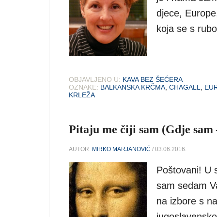
djece, Europe
koja se s rubo
OBJAVLJENO U:
KAVA BEZ ŠEĆERA
OZNAKE:
BALKANSKA KRČMA
,
CHAGALL
,
EU
KRLEŽA
Pitaju me čiji sam (Gdje sam 
AUTOR:
MIRKO MARJANOVIĆ
/ 03.06.2016.
Poštovani! U s
sam sedam Vaš
na izbore s n
jugoslavensk