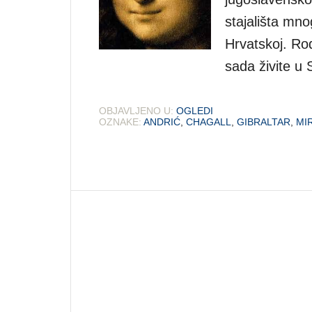
stajališta mno
Hrvatskoj. Rođ
sada živite u 
OBJAVLJENO U:
OGLEDI
OZNAKE:
ANDRIĆ
,
CHAGALL
,
GIBRALTAR
,
MI