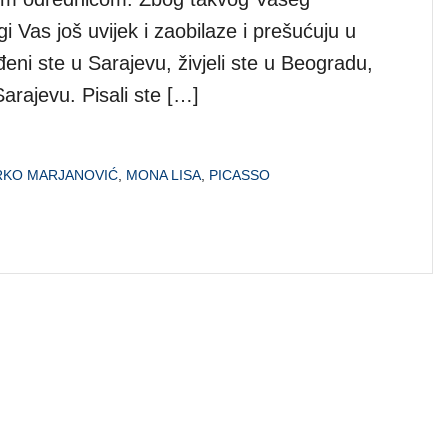
gi Vas još uvijek i zaobilaze i prešućuju u
eni ste u Sarajevu, živjeli ste u Beogradu,
Sarajevu. Pisali ste […]
RKO MARJANOVIĆ
,
MONA LISA
,
PICASSO