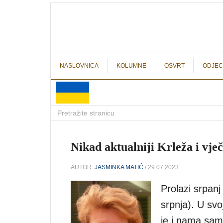
NASLOVNICA
KOLUMNE
OSVRT
ODJEC
Nikad aktualniji Krleža i vje
AUTOR:
JASMINKA MATIĆ
/ 29.07.2023.
Prolazi srpanj
srpnja). U svo
je i nama sam