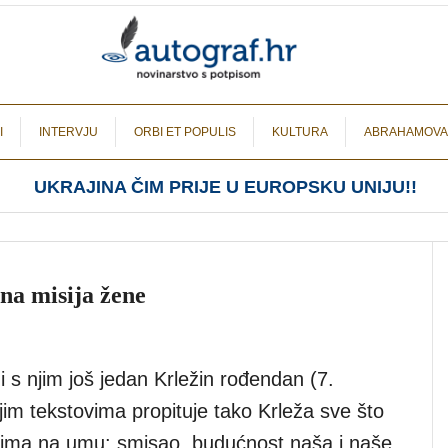
I
INTERVJU
ORBI ET POPULIS
KULTURA
ABRAHAMOVA
UKRAJINA ČIM PRIJE U EUROPSKU UNIJU!!
čna misija žene
 i s njim još jedan Krležin rođendan (7.
jim tekstovima propituje tako Krleža sve što
ima na umu: smisao, budućnost naša i naše