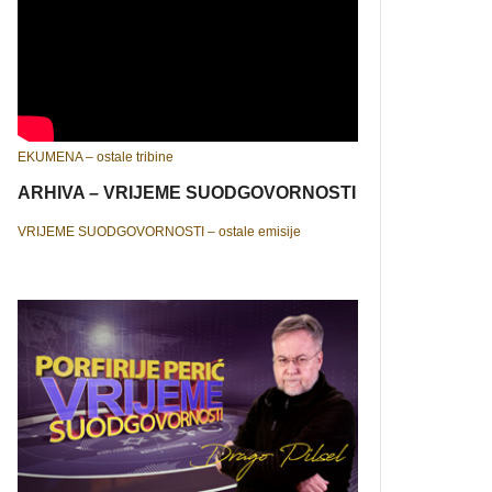
EKUMENA – ostale tribine
ARHIVA – VRIJEME SUODGOVORNOSTI
VRIJEME SUODGOVORNOSTI – ostale emisije