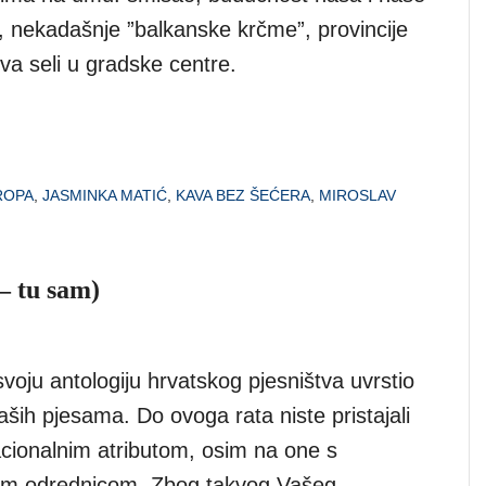
, nekadašnje ”balkanske krčme”, provincije
va seli u gradske centre.
ROPA
,
JASMINKA MATIĆ
,
KAVA BEZ ŠEĆERA
,
MIROSLAV
– tu sam)
voju antologiju hrvatskog pjesništva uvrstio
ih pjesama. Do ovoga rata niste pristajali
acionalnim atributom, osim na one s
om odrednicom. Zbog takvog Vašeg