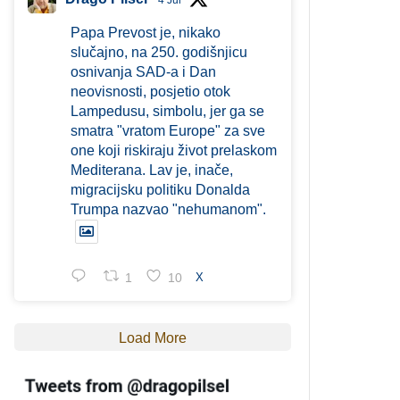
4 Jul
Papa Prevost je, nikako
slučajno, na 250. godišnjicu
osnivanja SAD-a i Dan
neovisnosti, posjetio otok
Lampedusu, simbolu, jer ga se
smatra "vratom Europe" za sve
one koji riskiraju život prelaskom
Mediterana. Lav je, inače,
migracijsku politiku Donalda
Trumpa nazvao "nehumanom".
1
10
X
Load More