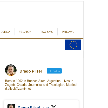
autograf.hr
novinarstvo s potpisom
 DJECA
FELJTON
TKO SMO
PRIJAVA
Drago Pilsel
Follow
Born in 1962 in Buenos Aires, Argentina. Lives in
Zagreb, Croatia. Journalist and Theologian. Married.
d.pilsel@zamir.net
Drago Pilsel