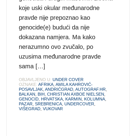
koje uski okular međunarodne
pravde nije prepoznao kao
genocide(e) budući da nije
dokazana namjera. Ma kako
nerazumno ovo zvučalo, po
uzusima međunarodne pravde
sama […]
OBJAVLJENO U:
UNDER COVER
OZNAKE:
AFRIKA
,
AMILA KAHROVIĆ-
POSAVLJAK
,
ANDRIĆGRAD
,
AUTOGRAF.HR
,
BALKAN
,
BIH
,
CHRISTIAN AXBOE NIELSEN
,
GENOCID
,
HRVATSKA
,
KARMIN
,
KOLUMNA
,
PAZAR
,
SREBRENICA
,
UNDERCOVER
,
VIŠEGRAD
,
VUKOVAR