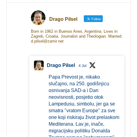
Drago Pilsel
Follow
Born in 1962 in Buenos Aires, Argentina. Lives in
Zagreb, Croatia. Journalist and Theologian. Married.
d.pilsel@zamir.net
Drago Pilsel
4 Jul
Papa Prevost je, nikako
slučajno, na 250. godišnjicu
osnivanja SAD-a i Dan
neovisnosti, posjetio otok
Lampedusu, simbolu, jer ga se
smatra "vratom Europe" za sve
one koji riskiraju život prelaskom
Mediterana. Lav je, inače,
migracijsku politiku Donalda