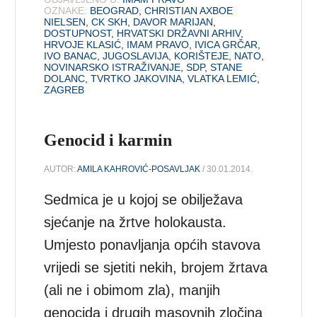
OZNAKE:
BEOGRAD
,
CHRISTIAN AXBOE
NIELSEN
,
CK SKH
,
DAVOR MARIJAN
,
DOSTUPNOST
,
HRVATSKI DRŽAVNI ARHIV
,
HRVOJE KLASIĆ
,
IMAM PRAVO
,
IVICA GRČAR
,
IVO BANAC
,
JUGOSLAVIJA
,
KORIŠTEJE
,
NATO
,
NOVINARSKO ISTRAŽIVANJE
,
SDP
,
STANE
DOLANC
,
TVRTKO JAKOVINA
,
VLATKA LEMIĆ
,
ZAGREB
Genocid i karmin
AUTOR:
AMILA KAHROVIĆ-POSAVLJAK
/ 30.01.2014.
Sedmica je u kojoj se obilježava
sjećanje na žrtve holokausta.
Umjesto ponavljanja općih stavova
vrijedi se sjetiti nekih, brojem žrtava
(ali ne i obimom zla), manjih
genocida i drugih masovnih zločina