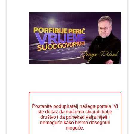
Postanite podupiratelj našega portala. Vi
ste dokaz da možemo stvarati bolje
društvo i da ponekad valja htjeti i
nemoguće kako bismo dosegnuli
moguće.