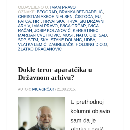
OBJAVLJENO U:
IMAM PRAVO
OZNAKE:
BEOGRAD
,
BRANKA BET-RADELIĆ
,
CHRISTIAN AXBOE NIELSEN
,
ČISTOĆA
,
EU
,
FATCA
,
HRT
,
HRVATSKA
,
HRVATSKI DRŽAVNI
ARHIV
,
IMAM PRAVO
,
IVICA GRČAR
,
IVICA
RAČAN
,
JOSIP KOLANOVIĆ
,
KERESTINEC
,
MARIJAN CVETKOVIĆ
,
MOST
,
NATO
,
OIB
,
SAD
,
SDP
,
SFRJ
,
SKH
,
STANE DOLANC
,
UDBA
,
VLATKA LEMIĆ
,
ZAGREBAČKI HOLDING D.O.O
,
ZLATKO DRAGANOVIĆ
Dokle teror aparatčika u
Državnom arhivu?
AUTOR:
IVICA GRČAR
/ 21.08.2015.
U prethodnoj
kolumni objavio
sam da je
Vlatka Lemić,