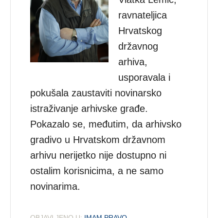
ravnateljica
Hrvatskog
državnog
arhiva,
usporavala i
pokušala zaustaviti novinarsko
istraživanje arhivske građe.
Pokazalo se, međutim, da arhivsko
gradivo u Hrvatskom državnom
arhivu nerijetko nije dostupno ni
ostalim korisnicima, a ne samo
novinarima.
OBJAVLJENO U:
IMAM PRAVO