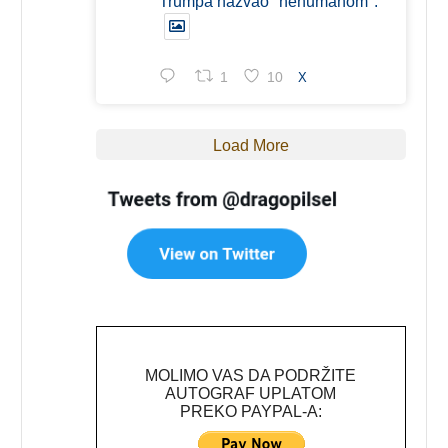
Trumpa nazvao "nehumanom".
1
10
X
Load More
MOLIMO VAS DA PODRŽITE
AUTOGRAF UPLATOM
PREKO PAYPAL-A: