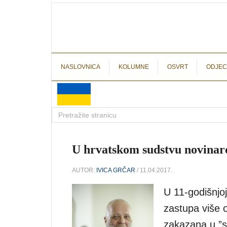
NASLOVNICA
KOLUMNE
OSVRT
ODJEC
U hrvatskom sudstvu novinare
AUTOR:
IVICA GRČAR
/ 11.04.2017.
U 11-godišnjoj
zastupa više 
zakazana u ”s