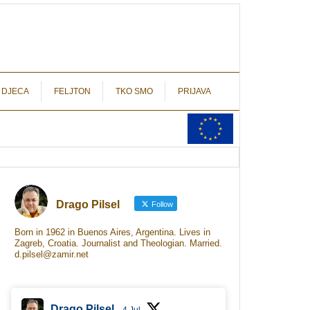
autograf.hr
novinarstvo s potpisom
 DJECA
FELJTON
TKO SMO
PRIJAVA
Drago Pilsel
Follow
Born in 1962 in Buenos Aires, Argentina. Lives in
Zagreb, Croatia. Journalist and Theologian. Married.
d.pilsel@zamir.net
Drago Pilsel