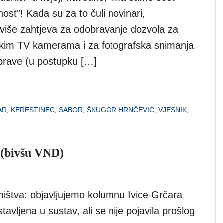
vnost”! Kada su za to čuli novinari,
više zahtjeva za odobravanje dozvola za
kim TV kamerama i za fotografska snimanja
prave (u postupku […]
AR
,
KERESTINEC
,
SABOR
,
ŠKUGOR HRNČEVIĆ
,
VJESNIK
,
” (bivšu VND)
ištva: objavljujemo kolumnu Ivice Grčara
stavljena u sustav, ali se nije pojavila prošlog