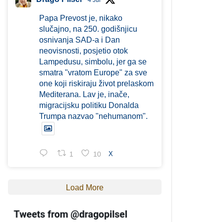
4 Jul
Papa Prevost je, nikako
slučajno, na 250. godišnjicu
osnivanja SAD-a i Dan
neovisnosti, posjetio otok
Lampedusu, simbolu, jer ga se
smatra "vratom Europe" za sve
one koji riskiraju život prelaskom
Mediterana. Lav je, inače,
migracijsku politiku Donalda
Trumpa nazvao "nehumanom".
1
10
X
Load More