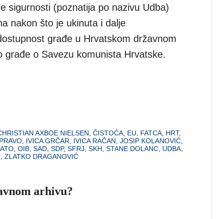
e sigurnosti (poznatija po nazivu Udba)
a nakon što je ukinuta i dalje
)dostupnost građe u Hrvatskom državnom
to građe o Savezu komunista Hrvatske.
CHRISTIAN AXBOE NIELSEN
,
ČISTOĆA
,
EU
,
FATCA
,
HRT
,
 PRAVO
,
IVICA GRČAR
,
IVICA RAČAN
,
JOSIP KOLANOVIĆ
,
ATO
,
OIB
,
SAD
,
SDP
,
SFRJ
,
SKH
,
STANE DOLANC
,
UDBA
,
O
,
ZLATKO DRAGANOVIĆ
žavnom arhivu?