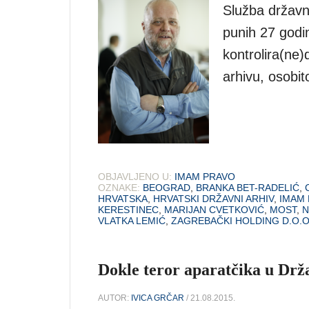
Služba državn
punih 27 godin
kontrolira(ne
arhivu, osobi
OBJAVLJENO U:
IMAM PRAVO
OZNAKE:
BEOGRAD
,
BRANKA BET-RADELIĆ
,
HRVATSKA
,
HRVATSKI DRŽAVNI ARHIV
,
IMAM
KERESTINEC
,
MARIJAN CVETKOVIĆ
,
MOST
,
N
VLATKA LEMIĆ
,
ZAGREBAČKI HOLDING D.O.
Dokle teror aparatčika u Dr
AUTOR:
IVICA GRČAR
/ 21.08.2015.