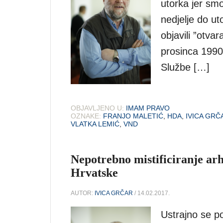
utorka jer smo
nedjelje do u
objavili ”otva
prosinca 1990.
Službe […]
OBJAVLJENO U:
IMAM PRAVO
OZNAKE:
FRANJO MALETIĆ
,
HDA
,
IVICA GRČ
VLATKA LEMIĆ
,
VND
Nepotrebno mistificiranje ar
Hrvatske
AUTOR:
IVICA GRČAR
/ 14.02.2017.
Ustrajno se p