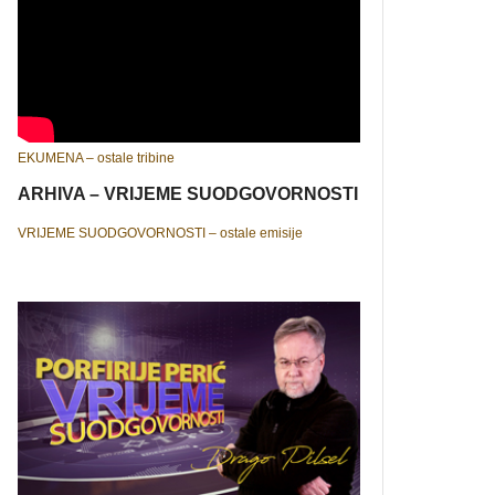
EKUMENA – ostale tribine
ARHIVA – VRIJEME SUODGOVORNOSTI
VRIJEME SUODGOVORNOSTI – ostale emisije