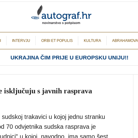
I
INTERVJU
ORBI ET POPULIS
KULTURA
ABRAHAMOVA
UKRAJINA ČIM PRIJE U EUROPSKU UNIJU!!
 isključuju s javnih rasprava
 sudskoj trakavici u kojoj jednu stranku
od 70 odvjetnika sudska rasprava je
udnici” u kojoj, navodno, ima samo šest