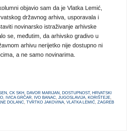
kolumni objavio sam da je Vlatka Lemić,
rvatskog državnog arhiva, usporavala i
aviti novinarsko istraživanje arhivske
lo se, međutim, da arhivsko gradivo u
avnom arhivu nerijetko nije dostupno ni
nicima, a ne samo novinarima.
SEN
,
CK SKH
,
DAVOR MARIJAN
,
DOSTUPNOST
,
HRVATSKI
VO
,
IVICA GRČAR
,
IVO BANAC
,
JUGOSLAVIJA
,
KORIŠTEJE
,
ANE DOLANC
,
TVRTKO JAKOVINA
,
VLATKA LEMIĆ
,
ZAGREB