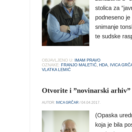
stolica za ”ja
podneseno je 
snimanje tons
te sudske ras
OBJAVLJENO U:
IMAM PRAVO
OZNAKE:
FRANJO MALETIĆ
,
HDA
,
IVICA GRČ
VLATKA LEMIĆ
Otvorite i ”novinarski arhiv
AUTOR:
IVICA GRČAR
/ 04.04.2017.
(Opaska uredn
koja je bila po