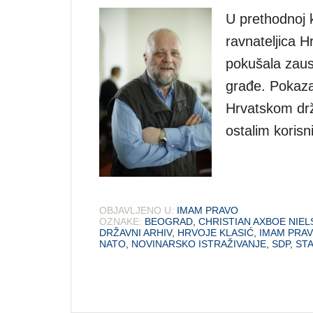
U prethodnoj 
ravnateljica H
pokušala zaust
građe. Pokaza
Hrvatskom drž
ostalim koris
OBJAVLJENO U:
IMAM PRAVO
OZNAKE:
BEOGRAD
,
CHRISTIAN AXBOE NIEL
DRŽAVNI ARHIV
,
HRVOJE KLASIĆ
,
IMAM PRA
NATO
,
NOVINARSKO ISTRAŽIVANJE
,
SDP
,
ST