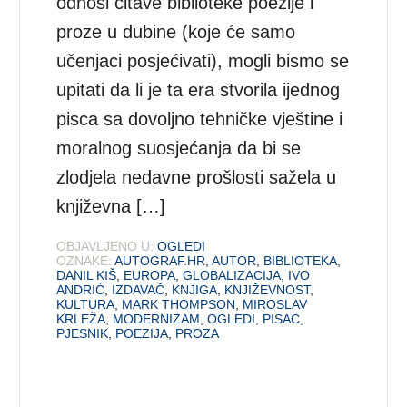
odnosi čitave biblioteke poezije i
proze u dubine (koje će samo
učenjaci posjećivati), mogli bismo se
upitati da li je ta era stvorila ijednog
pisca sa dovoljno tehničke vještine i
moralnog suosjećanja da bi se
zlodjela nedavne prošlosti sažela u
književna […]
OBJAVLJENO U:
OGLEDI
OZNAKE:
AUTOGRAF.HR
,
AUTOR
,
BIBLIOTEKA
,
DANIL KIŠ
,
EUROPA
,
GLOBALIZACIJA
,
IVO
ANDRIĆ
,
IZDAVAČ
,
KNJIGA
,
KNJIŽEVNOST
,
KULTURA
,
MARK THOMPSON
,
MIROSLAV
KRLEŽA
,
MODERNIZAM
,
OGLEDI
,
PISAC
,
PJESNIK
,
POEZIJA
,
PROZA