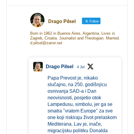
Drago Pilsel
Follow
Born in 1962 in Buenos Aires, Argentina. Lives in
Zagreb, Croatia. Journalist and Theologian. Married.
d.pilsel@zamir.net
Drago Pilsel
4 Jul
Papa Prevost je, nikako
slučajno, na 250. godišnjicu
osnivanja SAD-a i Dan
neovisnosti, posjetio otok
Lampedusu, simbolu, jer ga se
smatra "vratom Europe" za sve
one koji riskiraju život prelaskom
Mediterana. Lav je, inače,
migracijsku politiku Donalda