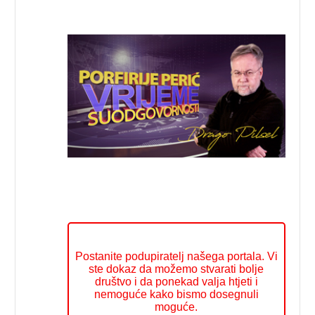
Postanite podupiratelj našega portala. Vi
ste dokaz da možemo stvarati bolje
društvo i da ponekad valja htjeti i
nemoguće kako bismo dosegnuli
moguće.