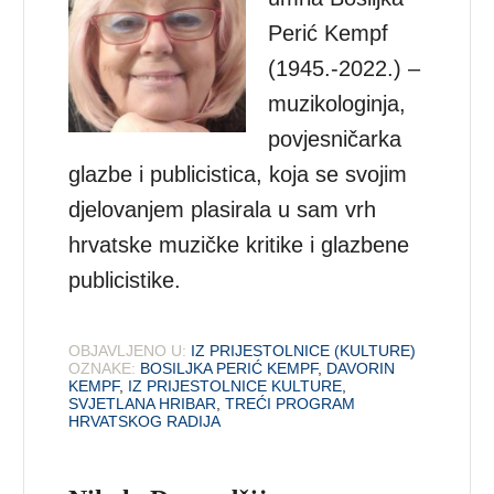
Perić Kempf
(1945.-2022.) –
muzikologinja,
povjesničarka
glazbe i publicistica, koja se svojim
djelovanjem plasirala u sam vrh
hrvatske muzičke kritike i glazbene
publicistike.
OBJAVLJENO U:
IZ PRIJESTOLNICE (KULTURE)
OZNAKE:
BOSILJKA PERIĆ KEMPF
,
DAVORIN
KEMPF
,
IZ PRIJESTOLNICE KULTURE
,
SVJETLANA HRIBAR
,
TREĆI PROGRAM
HRVATSKOG RADIJA