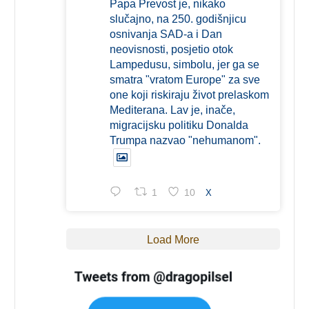
Papa Prevost je, nikako
slučajno, na 250. godišnjicu
osnivanja SAD-a i Dan
neovisnosti, posjetio otok
Lampedusu, simbolu, jer ga se
smatra "vratom Europe" za sve
one koji riskiraju život prelaskom
Mediterana. Lav je, inače,
migracijsku politiku Donalda
Trumpa nazvao "nehumanom".
1
10
X
Load More