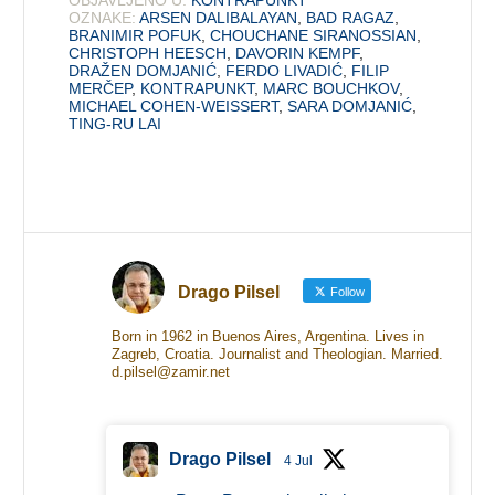
OZNAKE:
ARSEN DALIBALAYAN
,
BAD RAGAZ
,
BRANIMIR POFUK
,
CHOUCHANE SIRANOSSIAN
,
CHRISTOPH HEESCH
,
DAVORIN KEMPF
,
DRAŽEN DOMJANIĆ
,
FERDO LIVADIĆ
,
FILIP
MERČEP
,
KONTRAPUNKT
,
MARC BOUCHKOV
,
MICHAEL COHEN-WEISSERT
,
SARA DOMJANIĆ
,
TING-RU LAI
Drago Pilsel
Follow
Born in 1962 in Buenos Aires, Argentina. Lives in
Zagreb, Croatia. Journalist and Theologian. Married.
d.pilsel@zamir.net
Drago Pilsel
4 Jul