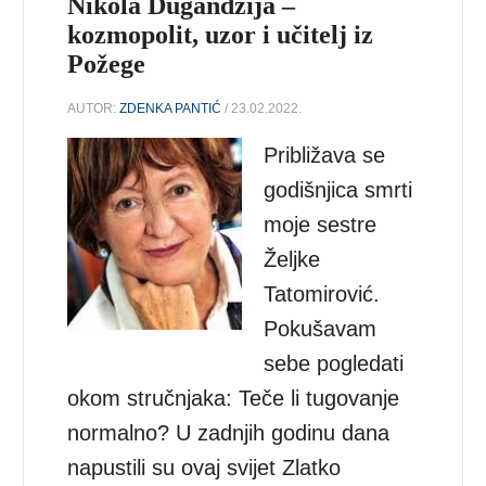
Nikola Dugandžija –
kozmopolit, uzor i učitelj iz
Požege
AUTOR:
ZDENKA PANTIĆ
/ 23.02.2022.
Približava se
godišnjica smrti
moje sestre
Željke
Tatomirović.
Pokušavam
sebe pogledati
okom stručnjaka: Teče li tugovanje
normalno? U zadnjih godinu dana
napustili su ovaj svijet Zlatko