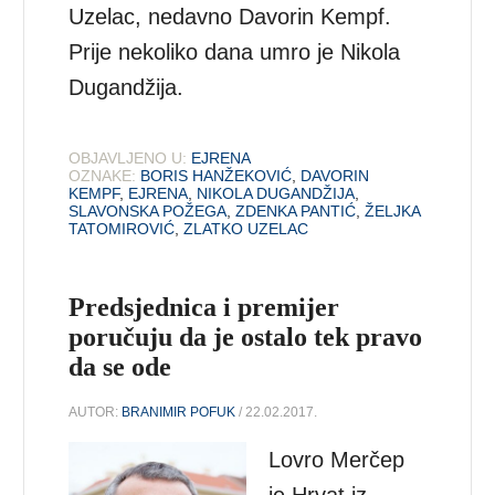
Uzelac, nedavno Davorin Kempf.
Prije nekoliko dana umro je Nikola
Dugandžija.
OBJAVLJENO U:
EJRENA
OZNAKE:
BORIS HANŽEKOVIĆ
,
DAVORIN
KEMPF
,
EJRENA
,
NIKOLA DUGANDŽIJA
,
SLAVONSKA POŽEGA
,
ZDENKA PANTIĆ
,
ŽELJKA
TATOMIROVIĆ
,
ZLATKO UZELAC
Predsjednica i premijer
poručuju da je ostalo tek pravo
da se ode
AUTOR:
BRANIMIR POFUK
/ 22.02.2017.
Lovro Merčep
je Hrvat iz