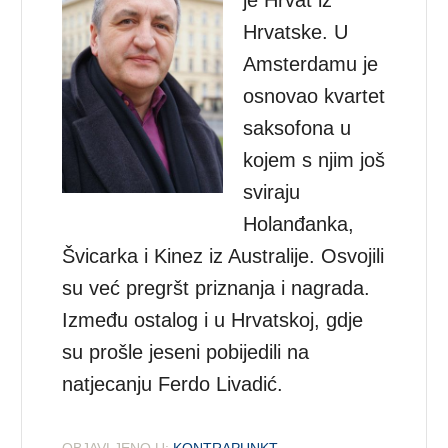
Hrvatske. U
Amsterdamu je
osnovao kvartet
saksofona u
kojem s njim još
sviraju
Holanđanka,
Švicarka i Kinez iz Australije. Osvojili
su već pregršt priznanja i nagrada.
Između ostalog i u Hrvatskoj, gdje
su prošle jeseni pobijedili na
natjecanju Ferdo Livadić.
OBJAVLJENO U:
KONTRAPUNKT