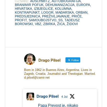
OZNAKE:
AUSCHWITZ
,
AUTOBIOGRAFIJA
,
BRANIMIR POFUK
,
DEHUMANIZACIJA
,
EUROPA
,
HRVATSKA
,
IZBJEGLICE
,
KOLUMNA
,
KONTRAPUNKT
,
LOGOR
,
MAĐARSKA
,
ORBAN
,
PREDSJEDNICA
,
PREŽIVLJAVANJE
,
PRIČE
,
PROFIT
,
SAMOUBOJSTVO
,
SS
,
TADEUSZ
BOROWSKI
,
VBZ
,
ZBIRKA
,
ŽICA
,
ŽIDOVI
Drago Pilsel
Follow
Born in 1962 in Buenos Aires, Argentina. Lives in
Zagreb, Croatia. Journalist and Theologian. Married.
d.pilsel@zamir.net
Drago Pilsel
4 Jul
Papa Prevost je, nikako