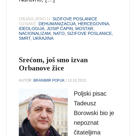
OBJAVLJENO U:
SIZIFOVE POSLANICE
OZNAKE:
DEHUMANIZACIJA
,
HERCEGOVINA
,
IDEOLOGIJA
,
JOSIP ĆAPIN
,
MOSTAR
,
NACIONALIZAM
,
NATO
,
SIZIFOVE POSLANICE
,
SMRT
,
UKRAJINA
Srećom, još smo izvan
Orbanove žice
AUTOR:
BRANIMIR POFUK
/ 13.10.2015.
Poljski pisac
Tadeusz
Borowski bio je
nepoznat
čitateljima