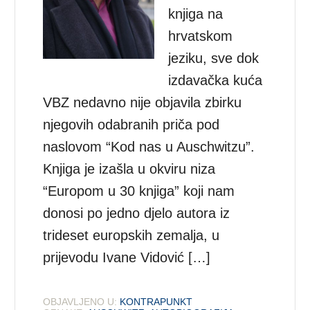
knjiga na
hrvatskom
jeziku, sve dok
izdavačka kuća
VBZ nedavno nije objavila zbirku
njegovih odabranih priča pod
naslovom “Kod nas u Auschwitzu”.
Knjiga je izašla u okviru niza
“Europom u 30 knjiga” koji nam
donosi po jedno djelo autora iz
trideset europskih zemalja, u
prijevodu Ivane Vidović […]
OBJAVLJENO U:
KONTRAPUNKT