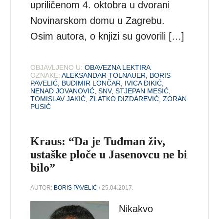
upriličenom 4. oktobra u dvorani
Novinarskom domu u Zagrebu.
Osim autora, o knjizi su govorili […]
OBJAVLJENO U:
OBAVEZNA LEKTIRA
OZNAKE:
ALEKSANDAR TOLNAUER
,
BORIS
PAVELIĆ
,
BUDIMIR LONČAR
,
IVICA ĐIKIĆ
,
NENAD JOVANOVIĆ
,
SNV
,
STJEPAN MESIĆ
,
TOMISLAV JAKIĆ
,
ZLATKO DIZDAREVIĆ
,
ZORAN
PUSIĆ
Kraus: “Da je Tuđman živ,
ustaške ploče u Jasenovcu ne bi
bilo”
AUTOR:
BORIS PAVELIĆ
/ 25.04.2017.
Nikakvo