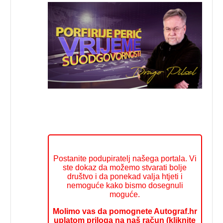
Postanite podupiratelj našega portala. Vi
ste dokaz da možemo stvarati bolje
društvo i da ponekad valja htjeti i
nemoguće kako bismo dosegnuli
moguće.
Molimo vas da pomognete Autograf.hr
uplatom priloga na naš račun (kliknite