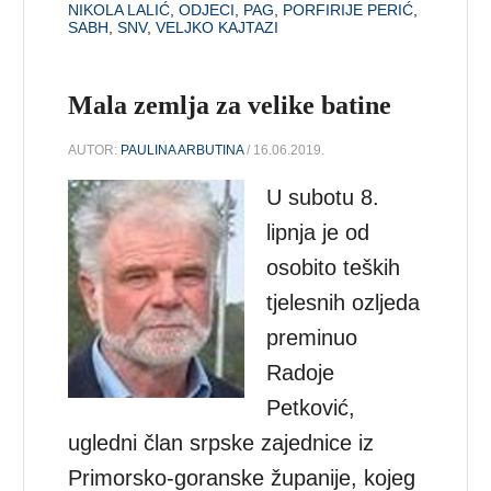
NIKOLA LALIĆ
,
ODJECI
,
PAG
,
PORFIRIJE PERIĆ
,
SABH
,
SNV
,
VELJKO KAJTAZI
Mala zemlja za velike batine
AUTOR:
PAULINA ARBUTINA
/ 16.06.2019.
U subotu 8.
lipnja je od
osobito teških
tjelesnih ozljeda
preminuo
Radoje
Petković,
ugledni član srpske zajednice iz
Primorsko-goranske županije, kojeg