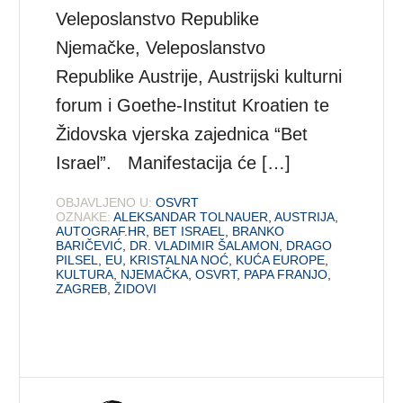
Veleposlanstvo Republike
Njemačke, Veleposlanstvo
Republike Austrije, Austrijski kulturni
forum i Goethe-Institut Kroatien te
Židovska vjerska zajednica “Bet
Israel”. Manifestacija će […]
OBJAVLJENO U:
OSVRT
OZNAKE:
ALEKSANDAR TOLNAUER
,
AUSTRIJA
,
AUTOGRAF.HR
,
BET ISRAEL
,
BRANKO
BARIČEVIĆ
,
DR. VLADIMIR ŠALAMON
,
DRAGO
PILSEL
,
EU
,
KRISTALNA NOĆ
,
KUĆA EUROPE
,
KULTURA
,
NJEMAČKA
,
OSVRT
,
PAPA FRANJO
,
ZAGREB
,
ŽIDOVI