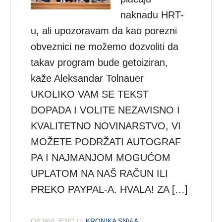
naknadu HRT-
u, ali upozoravam da kao porezni
obveznici ne možemo dozvoliti da
takav program bude getoiziran,
kaže Aleksandar Tolnauer
UKOLIKO VAM SE TEKST
DOPADA I VOLITE NEZAVISNO I
KVALITETNO NOVINARSTVO, VI
MOŽETE PODRŽATI AUTOGRAF
PA I NAJMANJOM MOGUĆOM
UPLATOM NA NAŠ RAČUN ILI
PREKO PAYPAL-A. HVALA! ZA […]
OBJAVLJENO U:
KRONIKA SNV-A