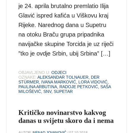
je 24. aprila brutalno premlatio Ilija
Glavić ispred kafića u Viškovu kraj
Rijeke. Narednog dana u Supetru
na otoku Braču grupa pripadnika
navijačke skupine Torcida je uz riječi
”tko je ovdje Srbin, ubij Srbina” […]
OBJAVLJENO U:
ODJECI
OZNAKE:
ALEKSANDAR TOLNAUER
,
DER
STÜRMER
,
IVANA MARKOVIĆ
,
LORA VIDOVIĆ
,
PAULINA ARBUTINA
,
RADOJE PETKOVIĆ
,
SAŠA
MILOŠEVIĆ
,
SNV
,
SUPETAR
Kritičko novinarstvo kakvog
danas u svijetu skoro da i nema
AUTOR:
NENAD JOVANOVIĆ
/ 07.10.2018.