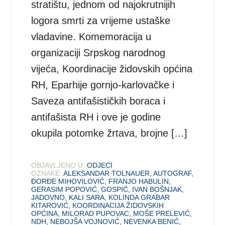
stratištu, jednom od najokrutnijih
logora smrti za vrijeme ustaške
vladavine. Komemoracija u
organizaciji Srpskog narodnog
vijeća, Koordinacije židovskih općina
RH, Eparhije gornjo-karlovačke i
Saveza antifašističkih boraca i
antifašista RH i ove je godine
okupila potomke žrtava, brojne […]
OBJAVLJENO U:
ODJECI
OZNAKE:
ALEKSANDAR TOLNAUER
,
AUTOGRAF
,
ĐORĐE MIHOVILOVIĆ
,
FRANJO HABULIN
,
GERASIM POPOVIĆ
,
GOSPIĆ
,
IVAN BOŠNJAK
,
JADOVNO
,
KALI SARA
,
KOLINDA GRABAR
KITAROVIĆ
,
KOORDINACIJA ŽIDOVSKIH
OPĆINA
,
MILORAD PUPOVAC
,
MOŠE PRELEVIĆ
,
NDH
,
NEBOJŠA VOJNOVIĆ
,
NEVENKA BENIĆ
,