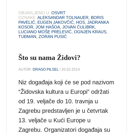
OBJAVLJENO U:
OSVRT
OZNAKE:
ALEKSANDAR TOLNAUER
,
BORIS
PAVELIĆ
,
EUGEN JAKOVČIĆ
,
HOS
,
JADRANKA
KOSOR
,
JOM HAŠOA
,
JOVAN ĆULIBRK
,
LUCIANO MOŠE PRELEVIĆ
,
OGNJEN KRAUS
,
TUĐMAN
,
ZORAN PUSIĆ
Što su nama Židovi?
AUTOR:
DRAGO PILSEL
/ 20.02.2014.
Niz događaja koji će se pod nazivom
“Židovska kultura u Europi” održati
od 19. veljače do 10. travnja u
Zagrebu predstavljen je u četvrtak
13. veljače u Kući Europe u
Zagrebu. Organizatori događaja su