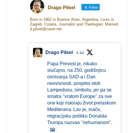
Drago Pilsel
Follow
Born in 1962 in Buenos Aires, Argentina. Lives in
Zagreb, Croatia. Journalist and Theologian. Married.
d.pilsel@zamir.net
Drago Pilsel
4 Jul
Papa Prevost je, nikako
slučajno, na 250. godišnjicu
osnivanja SAD-a i Dan
neovisnosti, posjetio otok
Lampedusu, simbolu, jer ga se
smatra "vratom Europe" za sve
one koji riskiraju život prelaskom
Mediterana. Lav je, inače,
migracijsku politiku Donalda
Trumpa nazvao "nehumanom".