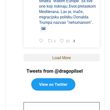
smatra "vratom Europe" za sve
one koji riskiraju život prelaskom
Mediterana. Lav je, inače,
migracijsku politiku Donalda
Trumpa nazvao "nehumanom".
1
10
X
Load More