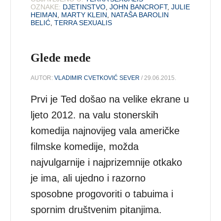
OZNAKE:
DJETINSTVO
,
JOHN BANCROFT
,
JULIE
HEIMAN
,
MARTY KLEIN
,
NATAŠA BAROLIN
BELIĆ
,
TERRA SEXUALIS
Glede mede
AUTOR:
VLADIMIR CVETKOVIĆ SEVER
/ 29.06.2015.
Prvi je Ted došao na velike ekrane u
ljeto 2012. na valu stonerskih
komedija najnovijeg vala američke
filmske komedije, možda
najvulgarnije i najprizemnije otkako
je ima, ali ujedno i razorno
sposobne progovoriti o tabuima i
spornim društvenim pitanjima.