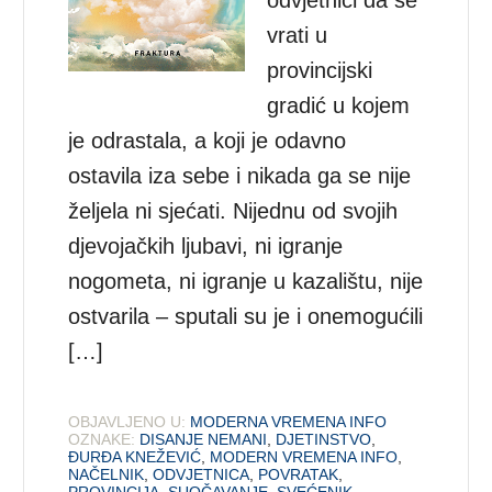
vrati u
provincijski
gradić u kojem
je odrastala, a koji je odavno
ostavila iza sebe i nikada ga se nije
željela ni sjećati. Nijednu od svojih
djevojačkih ljubavi, ni igranje
nogometa, ni igranje u kazalištu, nije
ostvarila – sputali su je i onemogućili
[…]
OBJAVLJENO U:
MODERNA VREMENA INFO
OZNAKE:
DISANJE NEMANI
,
DJETINSTVO
,
ĐURĐA KNEŽEVIĆ
,
MODERN VREMENA INFO
,
NAČELNIK
,
ODVJETNICA
,
POVRATAK
,
PROVINCIJA
,
SUOČAVANJE
,
SVEĆENIK