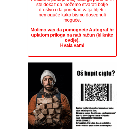
ste dokaz da možemo stvarati bolje
društvo i da ponekad valja htjeti i
nemoguće kako bismo dosegnuli
moguće.
Molimo vas da pomognete Autograf.hr
uplatom priloga na naš račun (kliknite
ovdje).
Hvala vam!