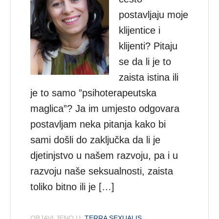
postavljaju moje
klijentice i
klijenti? Pitaju
se da li je to
zaista istina ili
je to samo ”psihoterapeutska
maglica”? Ja im umjesto odgovara
postavljam neka pitanja kako bi
sami došli do zaključka da li je
djetinjstvo u našem razvoju, pa i u
razvoju naše seksualnosti, zaista
toliko bitno ili je […]
OBJAVLJENO U:
TERRA SEXUALIS