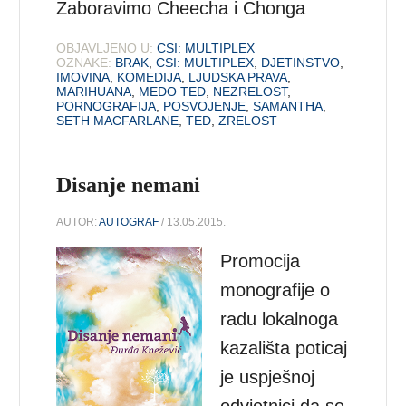
Zaboravimo Cheecha i Chonga
OBJAVLJENO U:
CSI: MULTIPLEX
OZNAKE:
BRAK
,
CSI: MULTIPLEX
,
DJETINSTVO
,
IMOVINA
,
KOMEDIJA
,
LJUDSKA PRAVA
,
MARIHUANA
,
MEDO TED
,
NEZRELOST
,
PORNOGRAFIJA
,
POSVOJENJE
,
SAMANTHA
,
SETH MACFARLANE
,
TED
,
ZRELOST
Disanje nemani
AUTOR:
AUTOGRAF
/ 13.05.2015.
Promocija
monografije o
radu lokalnoga
kazališta poticaj
je uspješnoj
odvjetnici da se