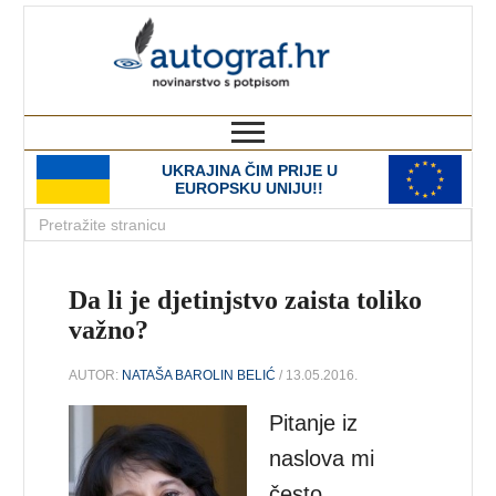
autograf.hr
novinarstvo s potpisom
UKRAJINA ČIM PRIJE U
EUROPSKU UNIJU!!
Da li je djetinjstvo zaista toliko
važno?
AUTOR:
NATAŠA BAROLIN BELIĆ
/ 13.05.2016.
Pitanje iz
naslova mi
često