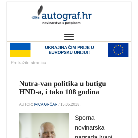
autograf.hr
novinarstvo s potpisom
UKRAJINA ČIM PRIJE U
EUROPSKU UNIJU!!
Nutra-van politika u butigu
HND-a, i tako 108 godina
AUTOR:
IVICA GRČAR
/ 15.05.2018.
Sporna
novinarska
nagrada Ivani