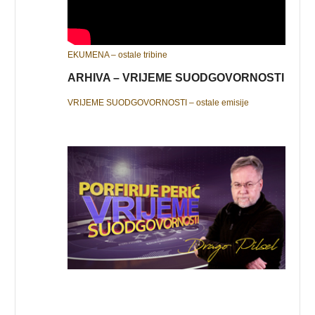
EKUMENA – ostale tribine
ARHIVA – VRIJEME SUODGOVORNOSTI
VRIJEME SUODGOVORNOSTI – ostale emisije