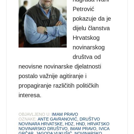
Petrović
pokazuje da je
dijelu članstva
Hrvatskog
novinarskog
društva od
neovisne novinarske djelatnosti
postalo važnije agitiranje i
propagiranje različitih političkih
interesa.
OBJAVLJENO U:
IMAM PRAVO
OZNAKE:
ANTE GAVRANOVIĆ
,
DRUŠTVO
NOVINARA HRVATSKE
,
HDZ
,
HND
,
HRVATSKO
NOVINARSKO DRUŠTVO
,
IMAM PRAVO
,
IVICA
GRČAR
,
JAGODA VUKUŠIĆ
,
NOVINARSKO