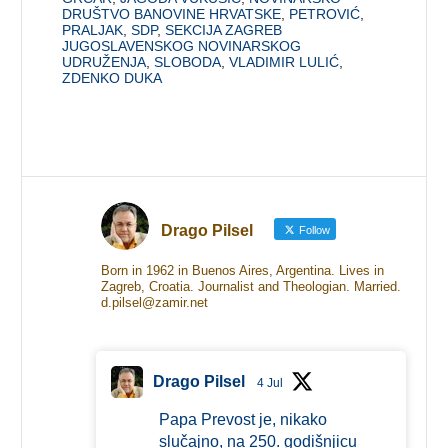
DRUŠTVO BANOVINE HRVATSKE
,
PETROVIĆ
,
PRALJAK
,
SDP
,
SEKCIJA ZAGREB
JUGOSLAVENSKOG NOVINARSKOG
UDRUŽENJA
,
SLOBODA
,
VLADIMIR LULIĆ
,
ZDENKO DUKA
Drago Pilsel
Follow
Born in 1962 in Buenos Aires, Argentina. Lives in
Zagreb, Croatia. Journalist and Theologian. Married.
d.pilsel@zamir.net
Drago Pilsel
4 Jul
Papa Prevost je, nikako
slučajno, na 250. godišnjicu