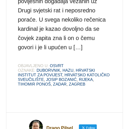
povijesnih događaja vezanih uz
Drugi svjetski rat i neposredno
poraće. U svega nekoliko rečenica
kardinal je kazao dovoljno da se
čovjek zapita zna li on o čemu
govori i je li upućen u […]
OBJAVLJENO U:
OSVRT
OZNAKE:
DUBORVNIK
,
HAZU
,
HRVATSKI
INSTITUT ZA POVIJEST
,
HRVATSKO KATOLIČKO
SVEUČILIŠTE
,
JOSIP BOZANIĆ
,
RIJEKA
,
TIHOMIR PONOŠ
,
ZADAR
,
ZAGREB
Drago Pilsel
Follow