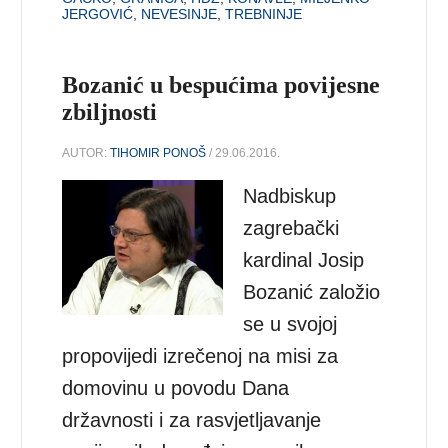
JERGOVIĆ
,
NEVESINJE
,
TREBNINJE
Bozanić u bespućima povijesne
zbiljnosti
AUTOR:
TIHOMIR PONOŠ
/ 29.06.2016.
Nadbiskup
zagrebački
kardinal Josip
Bozanić založio
se u svojoj
propovijedi izrečenoj na misi za
domovinu u povodu Dana
državnosti i za rasvjetljavanje