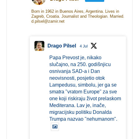
Born in 1962 in Buenos Aires, Argentina. Lives in
Zagreb, Croatia. Journalist and Theologian. Married.
d.pilsel@zamir.net
Drago Pilsel
4 Jul
Papa Prevost je, nikako
slučajno, na 250. godišnjicu
osnivanja SAD-a i Dan
neovisnosti, posjetio otok
Lampedusu, simbolu, jer ga se
smatra "vratom Europe" za sve
one koji riskiraju život prelaskom
Mediterana. Lav je, inače,
migracijsku politiku Donalda
Trumpa nazvao "nehumanom".