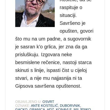
raspituje o
situaciji.
Savršeno je
opušten, govori
što mu na um padne, a sugovornik
je sasran k’o grlica, jer zna da ga
prisluškuju. Izgovara neke
besmislene rečenice, nastoji starca
skinuti s linije, ispasti čist u cijeloj
stvari, a nije mu najjasnija ni ta
Gipsova savršena opuštenost.
OBJAVLJENO U:
OSVRT
OZNAKE:
ANTE KOSTELIĆ
,
DUBORVNIK
,
GACKO
,
GRANICA
,
HDZ
,
KONAVLE
,
MILJENKO