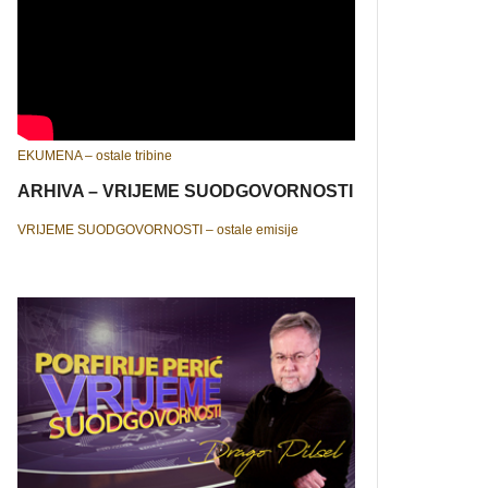
EKUMENA – ostale tribine
ARHIVA – VRIJEME SUODGOVORNOSTI
VRIJEME SUODGOVORNOSTI – ostale emisije