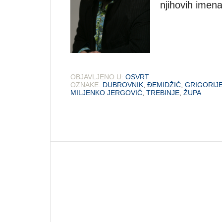
njihovih imena
OBJAVLJENO U:
OSVRT
OZNAKE:
DUBROVNIK
,
ĐEMIDŽIĆ
,
GRIGORIJ
MILJENKO JERGOVIĆ
,
TREBINJE
,
ŽUPA