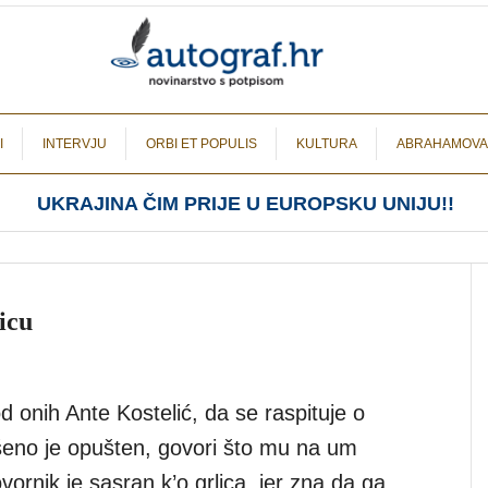
I
INTERVJU
ORBI ET POPULIS
KULTURA
ABRAHAMOVA
UKRAJINA ČIM PRIJE U EUROPSKU UNIJU!!
icu
 onih Ante Kostelić, da se raspituje o
ršeno je opušten, govori što mu na um
ornik je sasran k’o grlica, jer zna da ga