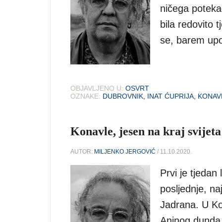
ničega potekao
bila redovito 
se, barem upol
OBJAVLJENO U:
OSVRT
OZNAKE:
DUBROVNIK
,
INAT ĆUPRIJA
,
KONAV
Konavle, jesen na kraj svijeta
AUTOR:
MILJENKO JERGOVIĆ
/ 11.10.2020.
Prvi je tjedan
posljednje, na
Jadrana. U K
Aninog dunda 