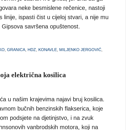
zgovara neke besmislene rečenice, nastoji
 linije, ispasti čist u cijeloj stvari, a nije mu
ta Gipsova savršena opuštenost.
KO
,
GRANICA
,
HDZ
,
KONAVLE
,
MILJENKO JERGOVIĆ
,
ja električna kosilica
ća u našim krajevima najavi bruj kosilica.
avnom bučnih benzinskih flakserica, koje
trom podsjete na djetinjstvo, i na zvuk
ohnsonovih vanbrodskih motora, koji na