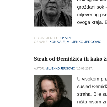
grožđani sok 
mljevenog pše
ovoga kraja. 
OBJAVLJENO U:
OSVRT
OZNAKE:
KONAVLE
,
MILJENKO JERGOVIĆ
Strah od Đemidžića ili kako ž
AUTOR:
MILJENKO JERGOVIĆ
/ 10.09.2017.
U visokom pri
susjed Đemidž
straha. Bile su
ništa nisam 