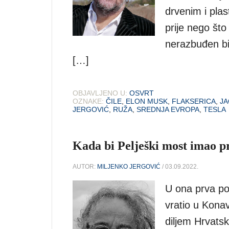
drvenim i plas
prije nego št
nerazbuđen bi
[…]
OBJAVLJENO U:
OSVRT
OZNAKE:
ČILE
,
ELON MUSK
,
FLAKSERICA
,
J
JERGOVIĆ
,
RUŽA
,
SREDNJA EVROPA
,
TESLA
Kada bi Pelješki most imao pr
AUTOR:
MILJENKO JERGOVIĆ
/ 03.09.2022.
U ona prva po
vratio u Konav
diljem Hrvatsk