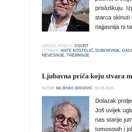
prisluškuju. I
starca skinuti s
najjasnija ni 
OBJAVLJENO U:
OSVRT
OZNAKE:
ANTE KOSTELIĆ
,
DUBORVNIK
,
GAC
NEVESINJE
,
TREBNINJE
Ljubavna priča koju stvara mo
AUTOR:
MILJENKO JERGOVIĆ
/ 02.05.2026.
Dolazak prolje
Još uvijek ugl
nas starije ju
tomosovih i j