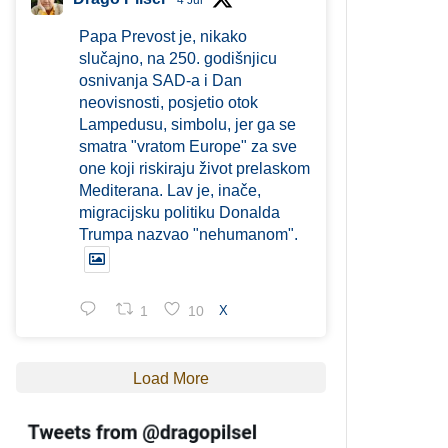
4 Jul
Papa Prevost je, nikako
slučajno, na 250. godišnjicu
osnivanja SAD-a i Dan
neovisnosti, posjetio otok
Lampedusu, simbolu, jer ga se
smatra "vratom Europe" za sve
one koji riskiraju život prelaskom
Mediterana. Lav je, inače,
migracijsku politiku Donalda
Trumpa nazvao "nehumanom".
1
10
X
Load More