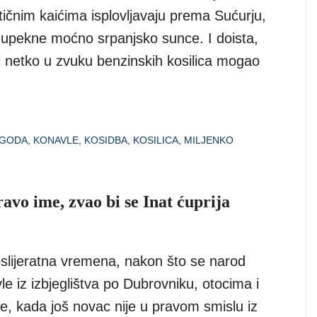
tičnim kaićima isplovljavaju prema Sućurju,
o upekne moćno srpanjsko sunce. I doista,
 netko u zvuku benzinskih kosilica mogao
AGODA
,
KONAVLE
,
KOSIDBA
,
KOSILICA
,
MILJENKO
avo ime, zvao bi se Inat ćuprija
slijeratna vremena, nakon što se narod
le iz izbjeglištva po Dubrovniku, otocima i
e, kada još novac nije u pravom smislu iz