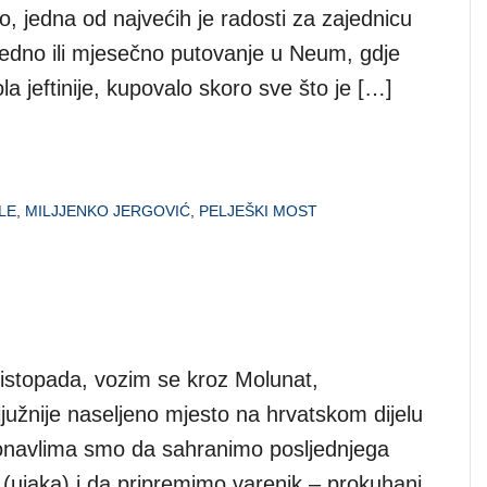
, jedna od najvećih je radosti za zajednicu
tjedno ili mjesečno putovanje u Neum, gdje
a jeftinije, kupovalo skoro sve što je […]
LE
,
MILJJENKO JERGOVIĆ
,
PELJEŠKI MOST
 listopada, vozim se kroz Molunat,
jjužnije naseljeno mjesto na hrvatskom dijelu
onavlima smo da sahranimo posljednjega
(ujaka) i da pripremimo varenik – prokuhani