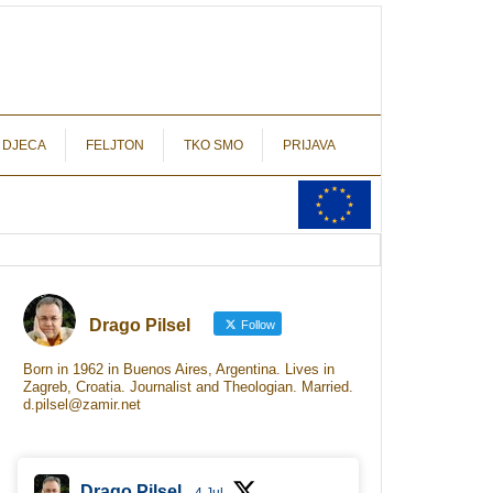
autograf.hr
novinarstvo s potpisom
 DJECA
FELJTON
TKO SMO
PRIJAVA
Drago Pilsel
Follow
Born in 1962 in Buenos Aires, Argentina. Lives in
Zagreb, Croatia. Journalist and Theologian. Married.
d.pilsel@zamir.net
Drago Pilsel