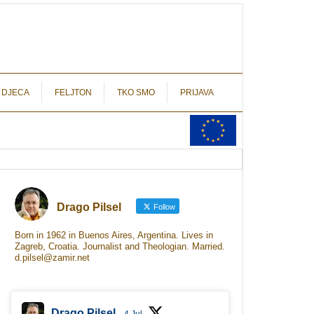
autograf.hr
novinarstvo s potpisom
 DJECA
FELJTON
TKO SMO
PRIJAVA
Drago Pilsel
Follow
Born in 1962 in Buenos Aires, Argentina. Lives in
Zagreb, Croatia. Journalist and Theologian. Married.
d.pilsel@zamir.net
Drago Pilsel