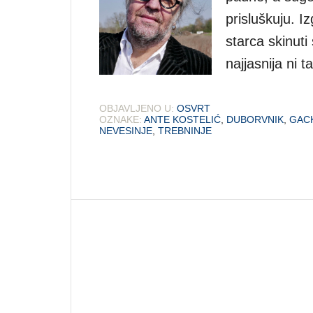
prisluškuju. I
starca skinuti s
najjasnija ni 
OBJAVLJENO U:
OSVRT
OZNAKE:
ANTE KOSTELIĆ
,
DUBORVNIK
,
GAC
NEVESINJE
,
TREBNINJE