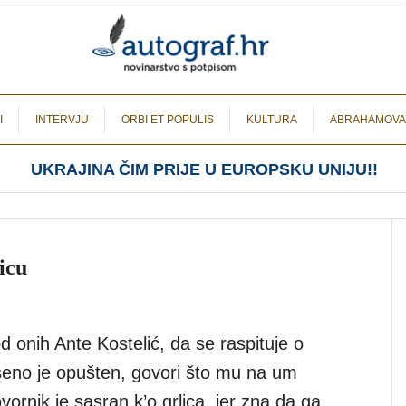
I
INTERVJU
ORBI ET POPULIS
KULTURA
ABRAHAMOVA
UKRAJINA ČIM PRIJE U EUROPSKU UNIJU!!
icu
 onih Ante Kostelić, da se raspituje o
ršeno je opušten, govori što mu na um
ornik je sasran k’o grlica, jer zna da ga