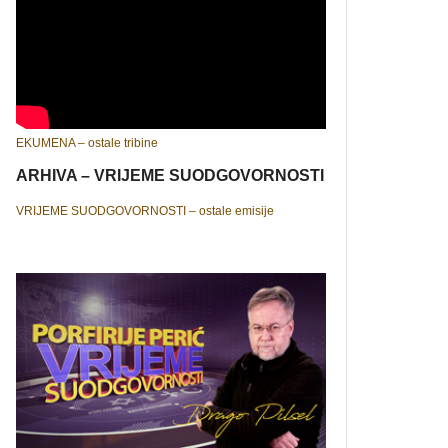
EKUMENA – ostale tribine
ARHIVA – VRIJEME SUODGOVORNOSTI
VRIJEME SUODGOVORNOSTI – ostale emisije