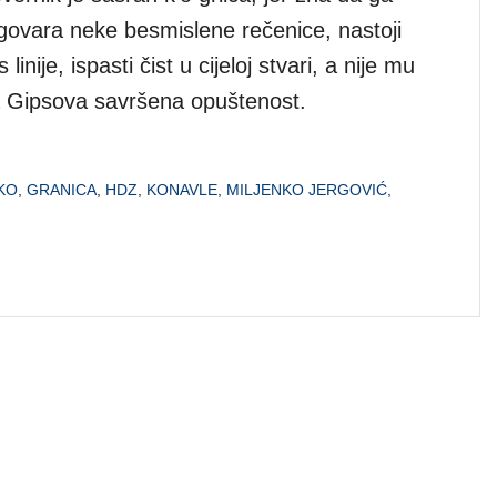
zgovara neke besmislene rečenice, nastoji
 linije, ispasti čist u cijeloj stvari, a nije mu
ta Gipsova savršena opuštenost.
KO
,
GRANICA
,
HDZ
,
KONAVLE
,
MILJENKO JERGOVIĆ
,