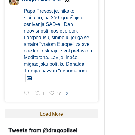
4 Jul
Papa Prevost je, nikako
slučajno, na 250. godišnjicu
osnivanja SAD-a i Dan
neovisnosti, posjetio otok
Lampedusu, simbolu, jer ga se
smatra "vratom Europe" za sve
one koji riskiraju život prelaskom
Mediterana. Lav je, inače,
migracijsku politiku Donalda
Trumpa nazvao "nehumanom".
1
10
X
Load More