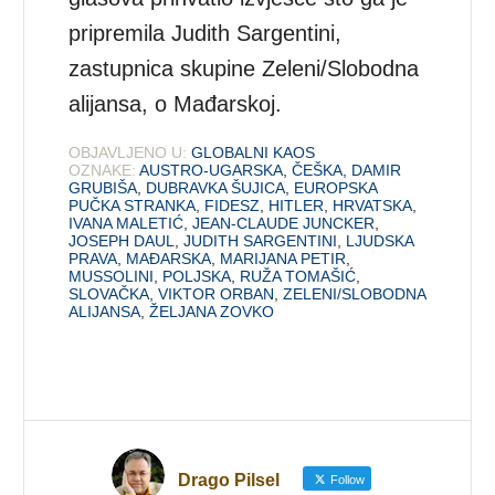
pripremila Judith Sargentini,
zastupnica skupine Zeleni/Slobodna
alijansa, o Mađarskoj.
OBJAVLJENO U:
GLOBALNI KAOS
OZNAKE:
AUSTRO-UGARSKA
,
ČEŠKA
,
DAMIR
GRUBIŠA
,
DUBRAVKA ŠUJICA
,
EUROPSKA
PUČKA STRANKA
,
FIDESZ
,
HITLER
,
HRVATSKA
,
IVANA MALETIĆ
,
JEAN-CLAUDE JUNCKER
,
JOSEPH DAUL
,
JUDITH SARGENTINI
,
LJUDSKA
PRAVA
,
MAĐARSKA
,
MARIJANA PETIR
,
MUSSOLINI
,
POLJSKA
,
RUŽA TOMAŠIĆ
,
SLOVAČKA
,
VIKTOR ORBAN
,
ZELENI/SLOBODNA
ALIJANSA
,
ŽELJANA ZOVKO
Drago Pilsel
Follow