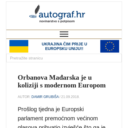
autograf.hr
novinarstvo s potpisom
UKRAJINA ČIM PRIJE U
EUROPSKU UNIJU!!
Orbanova Mađarska je u
koliziji s modernom Europom
AUTOR:
DAMIR GRUBIŠA
/ 21.09.2018.
Prošlog tjedna je Europski
parlament premoćnom većinom
glasova prihvatio izvješće što ga je