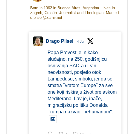
Born in 1962 in Buenos Aires, Argentina. Lives in
Zagreb, Croatia. Journalist and Theologian. Married.
d.pilsel@zamir.net
Drago Pilsel
4 Jul
Papa Prevost je, nikako
slučajno, na 250. godišnjicu
osnivanja SAD-a i Dan
neovisnosti, posjetio otok
Lampedusu, simbolu, jer ga se
smatra "vratom Europe" za sve
one koji riskiraju život prelaskom
Mediterana. Lav je, inače,
migracijsku politiku Donalda
Trumpa nazvao "nehumanom".