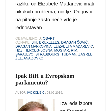
razliku od Elizabete Mađarević imati
nikakvih problema, nigdje. Odgovor
na pitanje zašto neće vrlo je
jednostavan.
OBJAVLJENO U:
OSVRT
OZNAKE:
BIH
,
BRUXELLES
,
DRAGAN ČOVIĆ
,
DRAGAN MARKOVINA
,
ELIZABETA MAĐAREVIĆ
,
HDZ
,
HERCEG-BOSNA
,
MOSTAR
,
RIM
,
SARAJEVO
,
STRASBOURG
,
TUĐMAN
,
ZAGREB
,
ŽELJANA ZOVKO
Ipak BiH u Evropskom
parlamentu?
AUTOR:
IVO KOMŠIĆ
/ 03.06.2019.
Iza leđa izbora