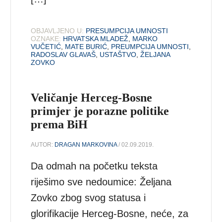
OBJAVLJENO U:
PRESUMPCIJA UMNOSTI
OZNAKE:
HRVATSKA MLADEŽ
,
MARKO
VUČETIĆ
,
MATE BURIĆ
,
PREUMPCIJA UMNOSTI
,
RADOSLAV GLAVAŠ
,
USTAŠTVO
,
ŽELJANA
ZOVKO
Veličanje Herceg-Bosne
primjer je porazne politike
prema BiH
AUTOR:
DRAGAN MARKOVINA
/ 02.09.2019.
Da odmah na početku teksta
riješimo sve nedoumice: Željana
Zovko zbog svog statusa i
glorifikacije Herceg-Bosne, neće, za