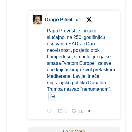
Drago Pilsel
4 Jul
Papa Prevost je, nikako
slučajno, na 250. godišnjicu
osnivanja SAD-a i Dan
neovisnosti, posjetio otok
Lampedusu, simbolu, jer ga se
smatra "vratom Europe" za sve
one koji riskiraju život prelaskom
Mediterana. Lav je, inače,
migracijsku politiku Donalda
Trumpa nazvao "nehumanom".
1
10
X
Load More