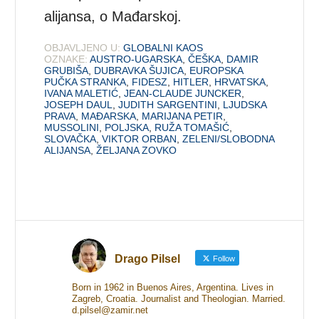
alijansa, o Mađarskoj.
OBJAVLJENO U:
GLOBALNI KAOS
OZNAKE:
AUSTRO-UGARSKA
,
ČEŠKA
,
DAMIR
GRUBIŠA
,
DUBRAVKA ŠUJICA
,
EUROPSKA
PUČKA STRANKA
,
FIDESZ
,
HITLER
,
HRVATSKA
,
IVANA MALETIĆ
,
JEAN-CLAUDE JUNCKER
,
JOSEPH DAUL
,
JUDITH SARGENTINI
,
LJUDSKA
PRAVA
,
MAĐARSKA
,
MARIJANA PETIR
,
MUSSOLINI
,
POLJSKA
,
RUŽA TOMAŠIĆ
,
SLOVAČKA
,
VIKTOR ORBAN
,
ZELENI/SLOBODNA
ALIJANSA
,
ŽELJANA ZOVKO
Drago Pilsel
Follow
Born in 1962 in Buenos Aires, Argentina. Lives in
Zagreb, Croatia. Journalist and Theologian. Married.
d.pilsel@zamir.net