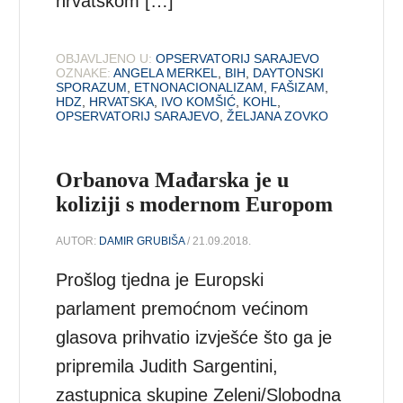
hrvatskom […]
OBJAVLJENO U:
OPSERVATORIJ SARAJEVO
OZNAKE:
ANGELA MERKEL
,
BIH
,
DAYTONSKI
SPORAZUM
,
ETNONACIONALIZAM
,
FAŠIZAM
,
HDZ
,
HRVATSKA
,
IVO KOMŠIĆ
,
KOHL
,
OPSERVATORIJ SARAJEVO
,
ŽELJANA ZOVKO
Orbanova Mađarska je u
koliziji s modernom Europom
AUTOR:
DAMIR GRUBIŠA
/ 21.09.2018.
Prošlog tjedna je Europski
parlament premoćnom većinom
glasova prihvatio izvješće što ga je
pripremila Judith Sargentini,
zastupnica skupine Zeleni/Slobodna