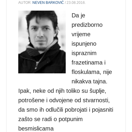
AUTOR:
NEVEN BARKOVIĆ
/ 23.08.2016.
Da je
predizborno
vrijeme
ispunjeno
ispraznim
frazetinama i
floskulama, nije
nikakva tajna.
Ipak, neke od njih toliko su šuplje,
potrošene i odvojene od stvarnosti,
da smo ih odlučili pobrojati i pojasniti
zašto se radi o potpunim
besmislicama