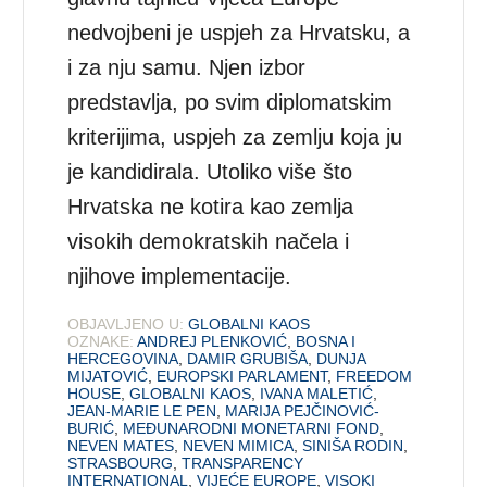
nedvojbeni je uspjeh za Hrvatsku, a
i za nju samu. Njen izbor
predstavlja, po svim diplomatskim
kriterijima, uspjeh za zemlju koja ju
je kandidirala. Utoliko više što
Hrvatska ne kotira kao zemlja
visokih demokratskih načela i
njihove implementacije.
OBJAVLJENO U:
GLOBALNI KAOS
OZNAKE:
ANDREJ PLENKOVIĆ
,
BOSNA I
HERCEGOVINA
,
DAMIR GRUBIŠA
,
DUNJA
MIJATOVIĆ
,
EUROPSKI PARLAMENT
,
FREEDOM
HOUSE
,
GLOBALNI KAOS
,
IVANA MALETIĆ
,
JEAN-MARIE LE PEN
,
MARIJA PEJČINOVIĆ-
BURIĆ
,
MEĐUNARODNI MONETARNI FOND
,
NEVEN MATES
,
NEVEN MIMICA
,
SINIŠA RODIN
,
STRASBOURG
,
TRANSPARENCY
INTERNATIONAL
,
VIJEĆE EUROPE
,
VISOKI