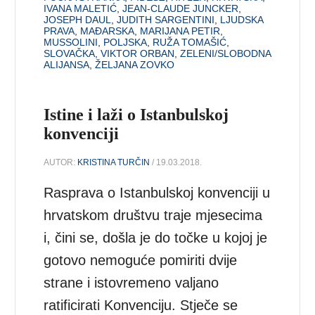
IVANA MALETIĆ
,
JEAN-CLAUDE JUNCKER
,
JOSEPH DAUL
,
JUDITH SARGENTINI
,
LJUDSKA
PRAVA
,
MAĐARSKA
,
MARIJANA PETIR
,
MUSSOLINI
,
POLJSKA
,
RUŽA TOMAŠIĆ
,
SLOVAČKA
,
VIKTOR ORBAN
,
ZELENI/SLOBODNA
ALIJANSA
,
ŽELJANA ZOVKO
Istine i laži o Istanbulskoj
konvenciji
AUTOR:
KRISTINA TURČIN
/ 19.03.2018.
Rasprava o Istanbulskoj konvenciji u
hrvatskom društvu traje mjesecima
i, čini se, došla je do točke u kojoj je
gotovo nemoguće pomiriti dvije
strane i istovremeno valjano
ratificirati Konvenciju. Stječe se