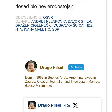
dosad bio nevjerodostojan.
OBJAVLJENO U:
OSVRT
OZNAKE:
ANDREJ PLENKOVIĆ
,
DAVOR STIER
,
DRAŽEN CIGLENEČKI
,
DUBRAVKA ŠUICA
,
HDZ
,
HTV
,
IVANA MALETIĆ
,
SDP
Drago Pilsel
Follow
Born in 1962 in Buenos Aires, Argentina. Lives in
Zagreb, Croatia. Journalist and Theologian. Married.
d.pilsel@zamir.net
Drago Pilsel
4 Jul