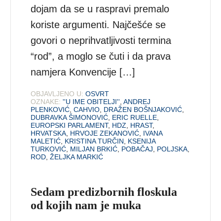
dojam da se u raspravi premalo
koriste argumenti. Najčešće se
govori o neprihvatljivosti termina
“rod”, a moglo se čuti i da prava
namjera Konvencije […]
OBJAVLJENO U:
OSVRT
OZNAKE:
''U IME OBITELJI''
,
ANDREJ
PLENKOVIĆ
,
CAHVIO
,
DRAŽEN BOŠNJAKOVIĆ
,
DUBRAVKA ŠIMONOVIĆ
,
ERIC RUELLE
,
EUROPSKI PARLAMENT
,
HDZ
,
HRAST
,
HRVATSKA
,
HRVOJE ZEKANOVIĆ
,
IVANA
MALETIĆ
,
KRISTINA TURČIN
,
KSENIJA
TURKOVIĆ
,
MILJAN BRKIĆ
,
POBAČAJ
,
POLJSKA
,
ROD
,
ŽELJKA MARKIĆ
Sedam predizbornih floskula
od kojih nam je muka