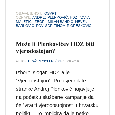
OBJAVLJENO U:
OSVRT
OZNAKE:
ANDREJ PLENKOVIĆ
,
HDZ
,
IVANA
MALETIĆ
,
IZBORI
,
MILAN BANDIĆ
,
NEVEN
BARKOVIĆ
,
PDV
,
SDP
,
TIHOMIR OREŠKOVIĆ
Može li Plenkovićev HDZ biti
vjerodostojan?
AUTOR:
DRAŽEN CIGLENEČKI
/ 18.08.2016.
Izborni slogan HDZ-a je
”Vjerodostojno”. Predsjednik te
stranke Andrej Plenković najavljuje
na početku službene kampanje da
će ”vratiti vjerodostojnost u hrvatsku
politiku”. To implicira da je netko