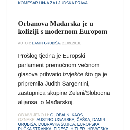
KOMESAR UN-A ZA LJUDSKA PRAVA
Orbanova Mađarska je u
koliziji s modernom Europom
AUTOR:
DAMIR GRUBIŠA
/ 21.09.2018.
Prošlog tjedna je Europski
parlament premoćnom većinom
glasova prihvatio izvješće što ga je
pripremila Judith Sargentini,
zastupnica skupine Zeleni/Slobodna
alijansa, o Mađarskoj.
OBJAVLJENO U:
GLOBALNI KAOS
OZNAKE:
AUSTRO-UGARSKA
,
ČEŠKA
,
DAMIR
GRUBIŠA
,
DUBRAVKA ŠUJICA
,
EUROPSKA
PUČKA STRANKA
,
FIDESZ
,
HITLER
,
HRVATSKA
,