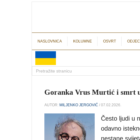
NASLOVNICA
KOLUMNE
OSVRT
ODJEC
Goranka Vrus Murtić i smrt u
AUTOR:
MILJENKO JERGOVIĆ
/ 07.02.2026.
Često ljudi u
odavno istekne
nestane svije