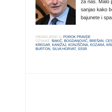
za nas. Malo 
sanjao kako b
bajunete i sp
OBJAVLJENO U:
POROK PRAVDE
OZNAKE:
BAKIĆ
,
BOGDANOVIĆ
,
BREŠAN
,
CE
KREGAR
,
KANIŽAJ
,
KONJŠČINA
,
KOZARA
,
KR
BURTON
,
SILVA HORVAT
,
SSSR