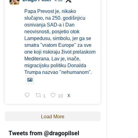
4 Jul
Papa Prevost je, nikako
slučajno, na 250. godišnjicu
osnivanja SAD-a i Dan
neovisnosti, posjetio otok
Lampedusu, simbolu, jer ga se
smatra "vratom Europe" za sve
one koji riskiraju život prelaskom
Mediterana. Lav je, inače,
migracijsku politiku Donalda
Trumpa nazvao "nehumanom".
1
10
X
Load More