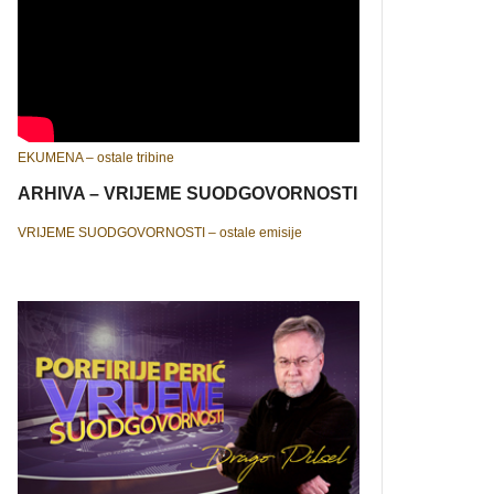
EKUMENA – ostale tribine
ARHIVA – VRIJEME SUODGOVORNOSTI
VRIJEME SUODGOVORNOSTI – ostale emisije