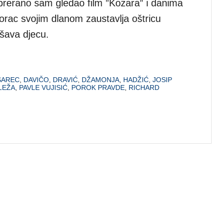
prerano sam gledao film ”Kozara” i danima
orac svojim dlanom zaustavlja oštricu
ašava djecu.
SAREC
,
DAVIČO
,
DRAVIĆ
,
DŽAMONJA
,
HADŽIĆ
,
JOSIP
LEŽA
,
PAVLE VUJISIĆ
,
POROK PRAVDE
,
RICHARD