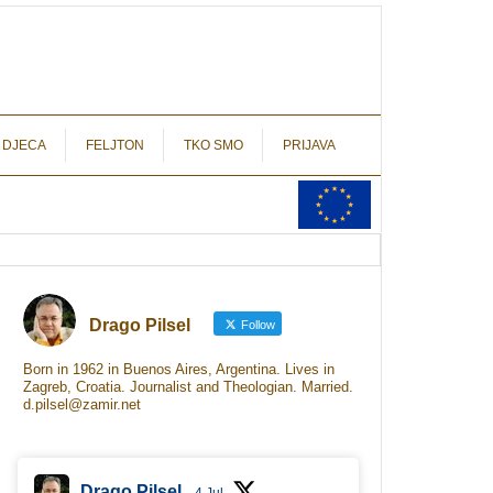
autograf.hr
novinarstvo s potpisom
 DJECA
FELJTON
TKO SMO
PRIJAVA
Drago Pilsel
Follow
Born in 1962 in Buenos Aires, Argentina. Lives in
Zagreb, Croatia. Journalist and Theologian. Married.
d.pilsel@zamir.net
Drago Pilsel