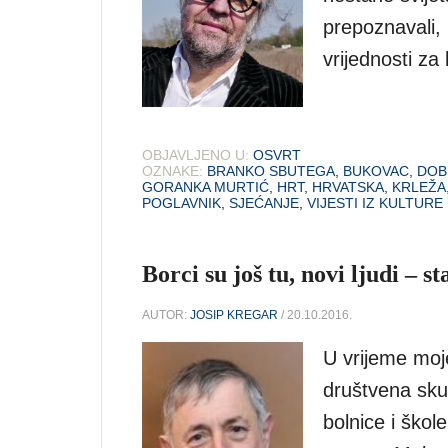
prepoznavali, 
vrijednosti za
OBJAVLJENO U:
OSVRT
OZNAKE:
BRANKO SBUTEGA
,
BUKOVAC
,
DOB
GORANKA MURTIĆ
,
HRT
,
HRVATSKA
,
KRLEŽA
POGLAVNIK
,
SJEĆANJE
,
VIJESTI IZ KULTURE
Borci su još tu, novi ljudi – s
AUTOR:
JOSIP KREGAR
/ 20.10.2016.
U vrijeme moj
društvena skup
bolnice i škol