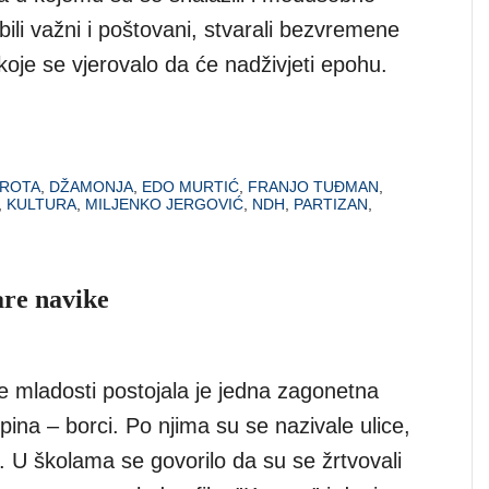
bili važni i poštovani, stvarali bezvremene
 koje se vjerovalo da će nadživjeti epohu.
ROTA
,
DŽAMONJA
,
EDO MURTIĆ
,
FRANJO TUĐMAN
,
,
KULTURA
,
MILJENKO JERGOVIĆ
,
NDH
,
PARTIZAN
,
tare navike
e mladosti postojala je jedna zagonetna
ina – borci. Po njima su se nazivale ulice,
e. U školama se govorilo da su se žrtvovali