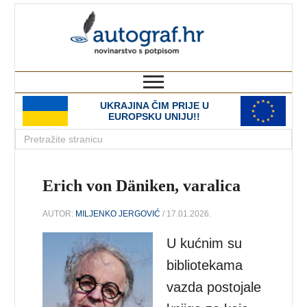
autograf.hr
novinarstvo s potpisom
UKRAJINA ČIM PRIJE U
EUROPSKU UNIJU!!
Erich von Däniken, varalica
AUTOR:
MILJENKO JERGOVIĆ
/ 17.01.2026.
U kućnim su
bibliotekama
vazda postojale