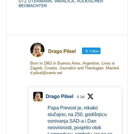
UTZ UTERMANN
,
VARALICA
,
VÖLKISCHER
BEOBACHTER
Drago Pilsel
Follow
Born in 1962 in Buenos Aires, Argentina. Lives in
Zagreb, Croatia. Journalist and Theologian. Married.
d.pilsel@zamir.net
Drago Pilsel
4 Jul
Papa Prevost je, nikako
slučajno, na 250. godišnjicu
osnivanja SAD-a i Dan
neovisnosti, posjetio otok