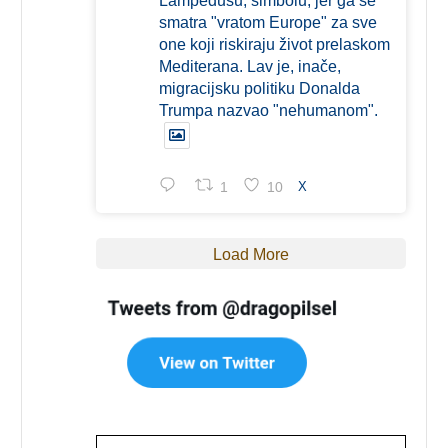
Lampedusu, simbolu, jer ga se
smatra "vratom Europe" za sve
one koji riskiraju život prelaskom
Mediterana. Lav je, inače,
migracijsku politiku Donalda
Trumpa nazvao "nehumanom".
1
10
X
Load More