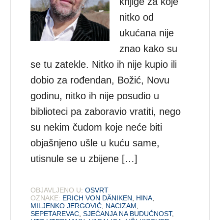
knjige za koje
nitko od
ukućana nije
znao kako su
se tu zatekle. Nitko ih nije kupio ili
dobio za rođendan, Božić, Novu
godinu, nitko ih nije posudio u
biblioteci pa zaboravio vratiti, nego
su nekim čudom koje neće biti
objašnjeno ušle u kuću same,
utisnule se u zbijene […]
OBJAVLJENO U:
OSVRT
OZNAKE:
ERICH VON DÄNIKEN
,
HINA
,
MILJENKO JERGOVIĆ
,
NACIZAM
,
SEPETAREVAC
,
SJEĆANJA NA BUDUĆNOST
,