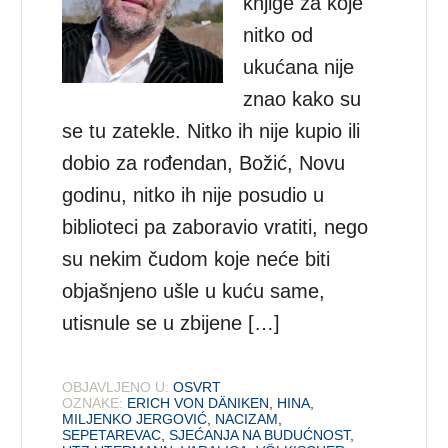
knjige za koje
nitko od
ukućana nije
znao kako su
se tu zatekle. Nitko ih nije kupio ili
dobio za rođendan, Božić, Novu
godinu, nitko ih nije posudio u
biblioteci pa zaboravio vratiti, nego
su nekim čudom koje neće biti
objašnjeno ušle u kuću same,
utisnule se u zbijene […]
OBJAVLJENO U:
OSVRT
OZNAKE:
ERICH VON DÄNIKEN
,
HINA
,
MILJENKO JERGOVIĆ
,
NACIZAM
,
SEPETAREVAC
,
SJEĆANJA NA BUDUĆNOST
,