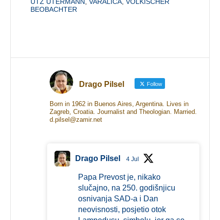
UTZ UTERMANN
,
VARALICA
,
VÖLKISCHER
BEOBACHTER
Drago Pilsel
Follow
Born in 1962 in Buenos Aires, Argentina. Lives in
Zagreb, Croatia. Journalist and Theologian. Married.
d.pilsel@zamir.net
Drago Pilsel
4 Jul
Papa Prevost je, nikako
slučajno, na 250. godišnjicu
osnivanja SAD-a i Dan
neovisnosti, posjetio otok