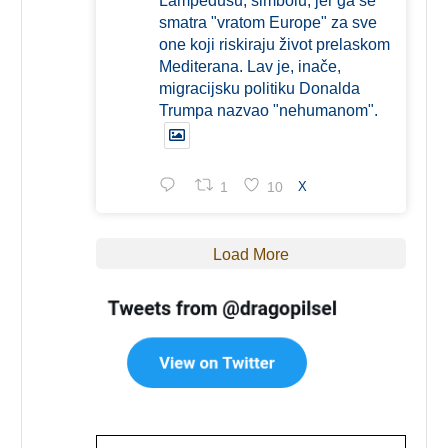
Lampedusu, simbolu, jer ga se
smatra "vratom Europe" za sve
one koji riskiraju život prelaskom
Mediterana. Lav je, inače,
migracijsku politiku Donalda
Trumpa nazvao "nehumanom".
1
10
X
Load More