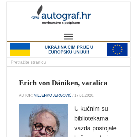
autograf.hr
novinarstvo s potpisom
UKRAJINA ČIM PRIJE U
EUROPSKU UNIJU!!
Erich von Däniken, varalica
AUTOR:
MILJENKO JERGOVIĆ
/ 17.01.2026.
U kućnim su
bibliotekama
vazda postojale